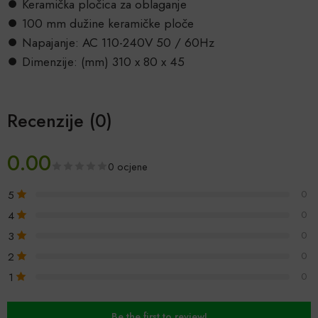
⏺ Keramička pločica za oblaganje
⏺ 100 mm dužine keramičke ploče
⏺ Napajanje: AC 110-240V 50 / 60Hz
⏺ Dimenzije: (mm) 310 x 80 x 45
Recenzije (0)
0.00
0 ocjene
5
0
4
0
3
0
2
0
1
0
Be the first to review!