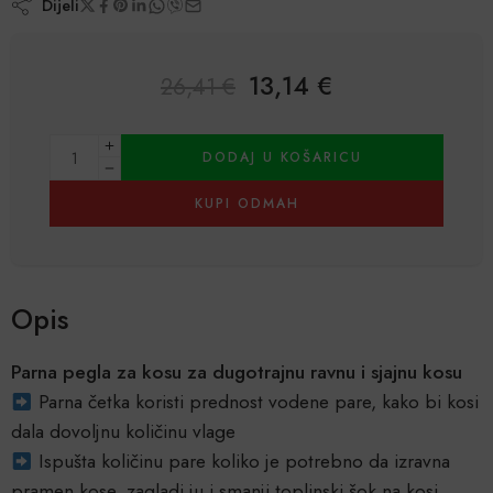
Dijeli
13,14
€
26,41
€
Alternative:
DODAJ U KOŠARICU
KUPI ODMAH
Opis
Parna pegla za kosu za dugotrajnu ravnu i sjajnu kosu
Parna četka koristi prednost vodene pare, kako bi kosi
dala dovoljnu količinu vlage
Ispušta količinu pare koliko je potrebno da izravna
pramen kose, zagladi ju i smanji toplinski šok na kosi