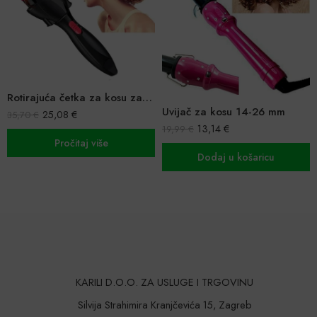
Rotirajuća četka za kosu za pletenice
Uvijač za kosu 14-26 mm
25,08
€
35,70
€
13,14
€
19,99
€
Pročitaj više
Dodaj u košaricu
KARILI D.O.O. ZA USLUGE I TRGOVINU
Silvija Strahimira Kranjčevića 15, Zagreb