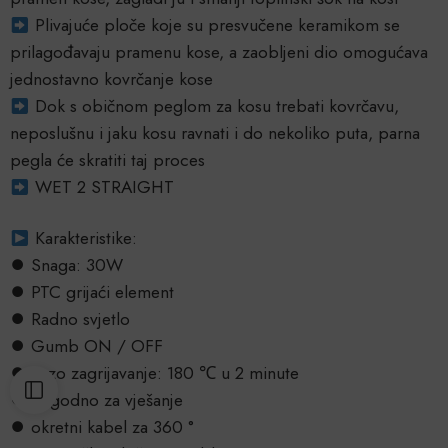
Plivajuće ploče koje su presvučene keramikom se
prilagođavaju pramenu kose, a zaobljeni dio omogućava
jednostavno kovrčanje kose
Dok s običnom peglom za kosu trebati kovrčavu,
neposlušnu i jaku kosu ravnati i do nekoliko puta, parna
pegla će skratiti taj proces
WET 2 STRAIGHT
Karakteristike:
⏺ Snaga: 30W
⏺ PTC grijaći element
⏺ Radno svjetlo
⏺ Gumb ON / OFF
⏺ Brzo zagrijavanje: 180 ℃ u 2 minute
⏺ Pogodno za vješanje
⏺ okretni kabel za 360 °