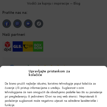
Vodiči za kupnju i inspiracije – Blog
Pratite nas na:
Naši partneri
Upravljajte pristankom za
kolačiće
Da bismo pružili najbolje iskustvo, koristimo tehnologije poput kolačića za
čuvanje i/ili pristup informacijama o uređaju. Suglasnost s ovim
tehnologijama će nam omogućiti da obrađujemo podatke kao što su ponašanje
pri pregledavanju ili jedinstveni ID-ovi na ovoj web stranici. Nepristanak ili
povlačenje suglasnosti može negativno utjecati na određene karakteristike i
funkcije.