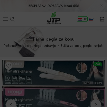
BESPLATNA DOSTAVA iznad 55€
HR
SI
Povrat u roku od 30 dana!
Parna pegla za kosu
Početna
Ljepota, njega i zdravlje
Sušila za kosu, pegle i uvijači
-50%