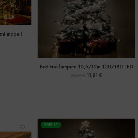
zni modeli
Božićne lampice 10,5/12m 100/180 LED
11,81
€
26,41
€
POPUST