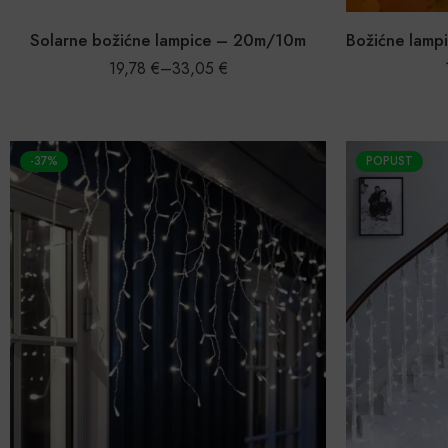
Solarne božićne lampice – 20m/10m
19,78
€
–
33,05
€
-37%
POPUST