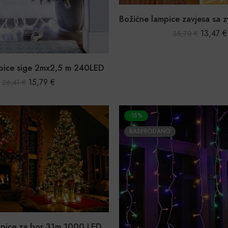
13,47
€
35,70
€
pice sige 2mx2,5 m 240LED
15,79
€
26,41
€
-15%
RASPRODANO
mpice za bor 31m 1000 LED