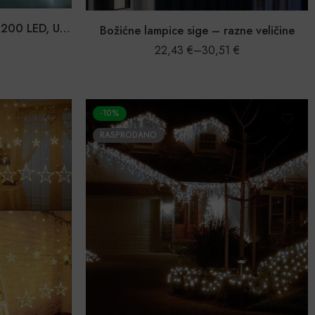
Lampice za zavjese 3×2 m – 200 LED, USB, daljinski upravljač, za prozor
Božićne lampice sige – razne veličine
22,43
€
–
30,51
€
-10%
RASPRODANO