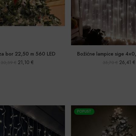
za bor 22,50 m 560 LED
Božićne lampice sige 4×
21,10
€
26,41
€
30,39
€
35,70
€
POPUST