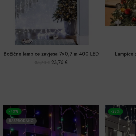
Božićne lampice zavjesa 7×0,7 m 400 LED
Lampice 
23,76
€
35,70
€
-40%
-28%
RASPRODANO