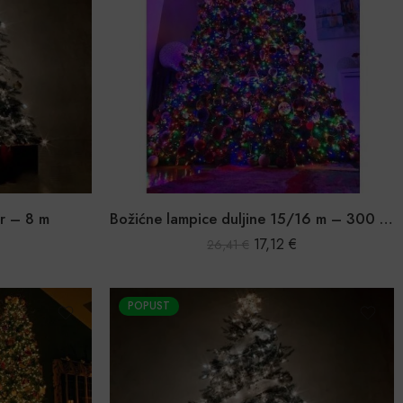
r – 8 m
Božićne lampice duljine 15/16 m – 300 LED
17,12
€
26,41
€
POPUST