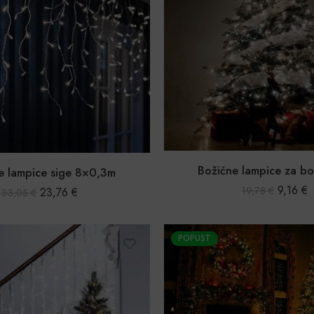
Božićne lampice za bo
e lampice sige 8×0,3m
9,16
€
19,78
€
23,76
€
33,05
€
POPUST