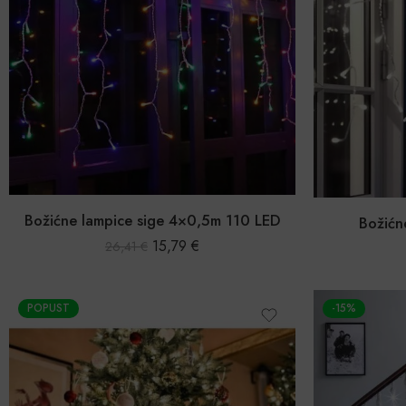
Božićne lampice sige 4×0,5m 110 LED
Božićn
15,79
€
26,41
€
POPUST
-15%