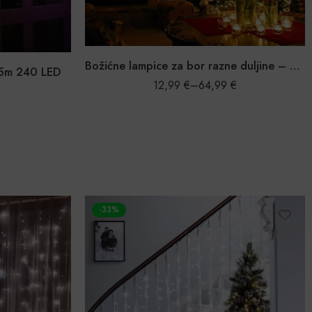
Božićne lampice za bor razne duljine – vodootporno
,5m 240 LED
12,99
€
–
64,99
€
-33%