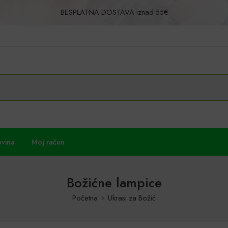
BESPLATNA DOSTAVA iznad 55€
Povrat u roku od 30 dana!
ovina
Moj račun
Božićne lampice
Početna
Ukrasi za Božić