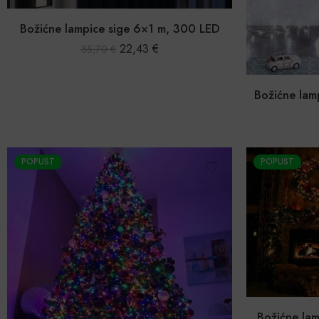
Božićne lampice sige 6×1 m, 300 LED
22,43
€
35,70
€
Božićne lam
POPUST
POPUST
Božićne la