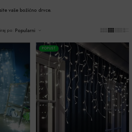
site vaše božićno drvce.
iraj po:
Popularni
POPUST