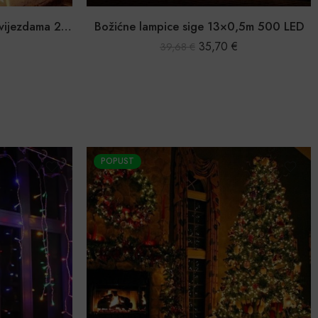
Božićne lampice zavjesa sa zvijezdama 2,5m 138LED
Božićne lampice sige 13×0,5m 500 LED
35,70
€
39,68
€
POPUST