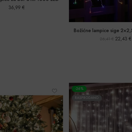
36,99
€
Božićne lampice sige 2×2
22,43
€
26,41
€
-26%
RASPRODANO