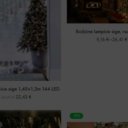
Božićne lampice sige, ra
9,16
€
–
26,41
€
pice sige 1,45×1,2m 144 LED
22,43
€
26,41
€
-18%