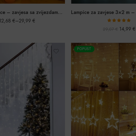
Božićne lampice – zavjesa sa zvijezdama i mjesecom
12,68
€
–
29,99
€
Ocijenjeno
14,99
€
29,07
€
5.00
od 5
POPUST