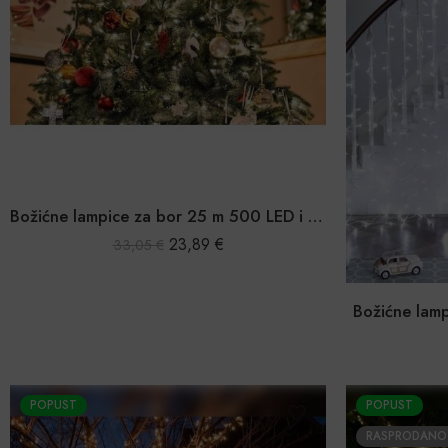
Božićne lampice za bor 25 m 500 LED i za vanjsku upotrebu IP44
23,89
€
33,05
€
Božićne lam
POPUST
POPUST
RASPRODANO