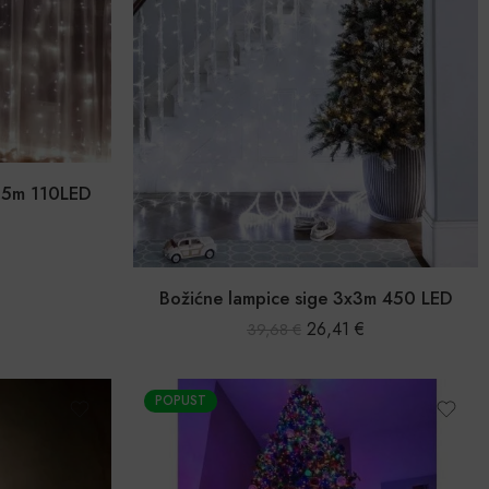
0,5m 110LED
Božićne lampice sige 3x3m 450 LED
26,41
€
39,68
€
POPUST