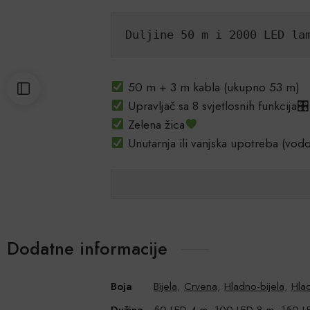
Duljine 50 m i 2000 LED la
50 m + 3 m kabla (ukupno 53 m)
Upravljač sa 8 svjetlosnih funkcija🎛
Zelena žica
Unutarnja ili vanjska upotreba (vod
Dodatne informacije
Boja
Bijela
,
Crvena
,
Hladno-bijela
,
Hlad
Dužina
50 LED 4 m
,
100 LED 8 m
,
150 L