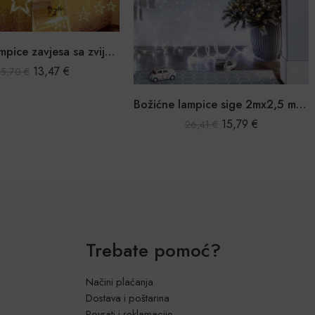
9,16
€
–
26,41
€
Božićne lampice sige 2mx2,5 m 240LED
15,79
€
26,41
€
Trebate pomoć?
Načini plaćanja
Dostava i poštarina
Povrati i reklamacije