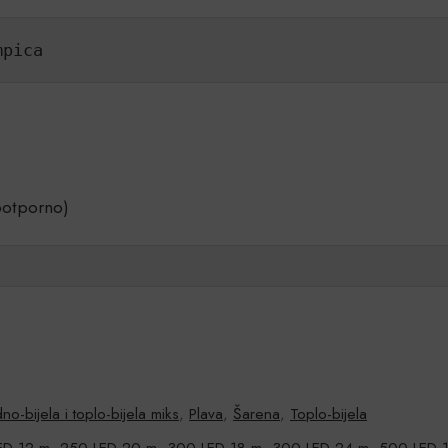
mpica
ootporno)
no-bijela i toplo-bijela miks
,
Plava
,
Šarena
,
Toplo-bijela
ED 12 m
,
250 LED 20 m
,
300 LED 18 m
,
300 LED 24 m
,
500 LED 