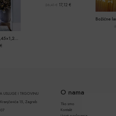
€
Božićne lampice zavjesa sa zvijezdama 2,5m 138LED
13,47
€
35,70
€
O nama
 ZA USLUGE I TRGOVINU
a Kranjčevića 15, Zagreb
Tko smo
Kontakt
207
Uvjeti poslovanja