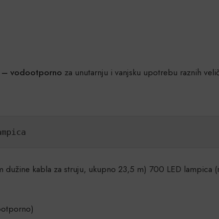
ne – vodootporno
za unutarnju i vanjsku upotrebu raznih veli
ampica
m dužine kabla za struju, ukupno 23,5 m) 700 LED lampica 
ootporno)