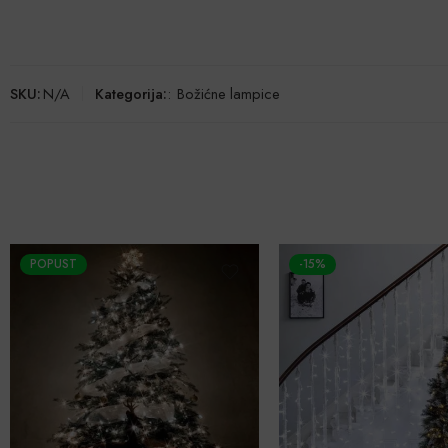
SKU:
N/A
Kategorija:
:
Božićne lampice
-15%
-35%