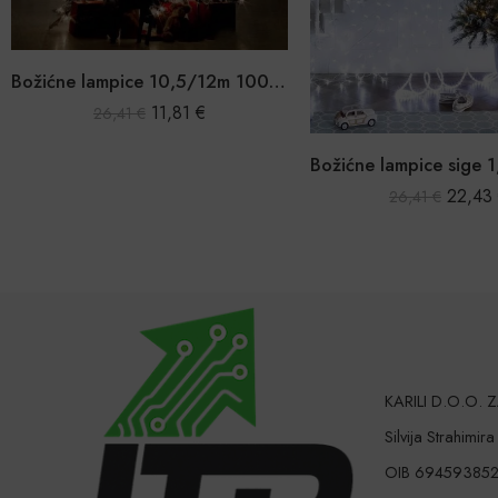
17,12
26,41
€
Božićne lampice sige 1,45×1,2m 144 LED
22,43
€
26,41
€
KARILI D.O.O.
Silvija Strahimir
OIB 69459385