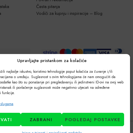
dataka
Česta pitanja
a
Vodiči za kupnju i inspiracije – Blog
Upravljajte pristankom za kolačiće
ili najbolje iskustvo, koristimo tehnologije poput kolačića za čuvanje i/ili
rmacijama o uređaju. Suglasnost s ovim tehnologijama će nam omogućiti da
odatke kao što su ponašanje pri pregledavanju ili jedinstveni ID-ovi na ovoj web
ristanak ili povlačenje suglasnosti može negativno utjecati na određene
 i funkcije.
uslugama
HVATI
ZABRANI
POGLEDAJ POSTAVKE