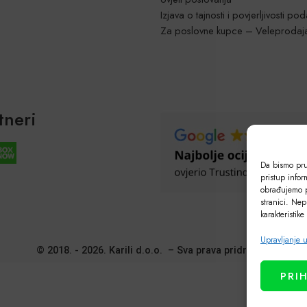
Izjava o tajnosti i povjerljivosti po
Za poslovne kupce – Veleprodaj
tneri
Da bismo pruž
pristup info
obrađujemo p
stranici. Nep
karakteristike
Upravljanje 
© 2018. - 2026. Karili d.o.o. – Sva prava pridržana!
PRI