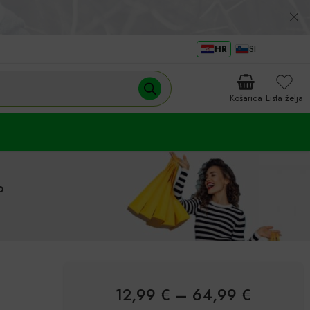
HR
SI
Košarica
Lista želja
o
12,99
€
–
64,99
€