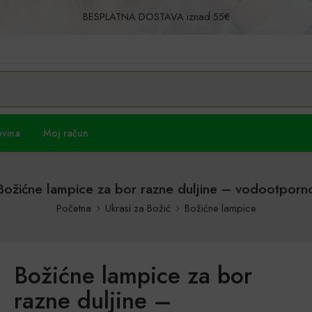
BESPLATNA DOSTAVA iznad 55€
Povrat u roku od 30 dana!
ovina
Moj račun
Božićne lampice za bor razne duljine – vodootporn
Početna
Ukrasi za Božić
Božićne lampice
Božićne lampice za bor
razne duljine –