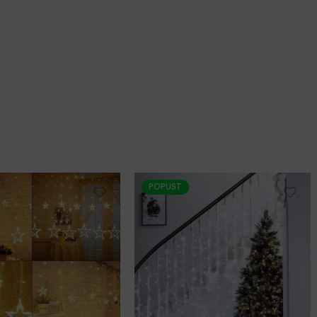
POPUST
Božićne lampice sige, razni modeli