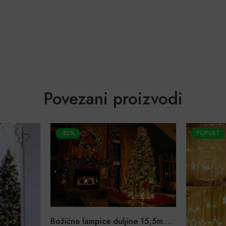
Povezani proizvodi
POPUST
POPUST
Božićne lampice duljine 15,5m 200LED