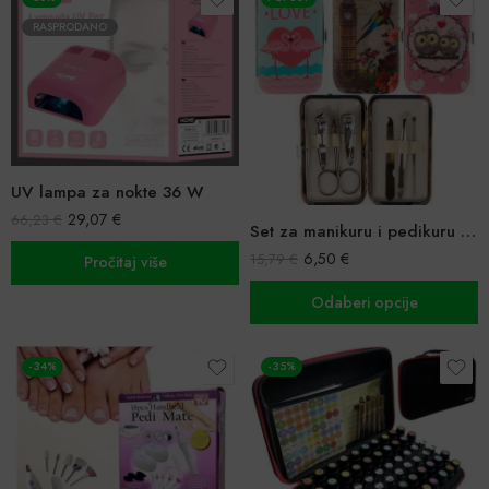
RASPRODANO
UV lampa za nokte 36 W
29,07
€
66,23
€
Set za manikuru i pedikuru 6u1
6,50
€
15,79
€
Pročitaj više
Odaberi opcije
-34%
-35%