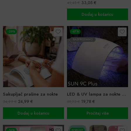
33,05
€
41,41
€
Dodaj u košaricu
-29%
-67%
RASPRODANO
Sakupljač prašine za nokte
LED & UV lampa za nokte 36W
24,99
€
19,78
€
34,99
€
59,73
€
Dodaj u košaricu
Pročitaj više
-56%
POPUST