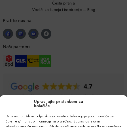
Česta pitanja
Vodiči za kupnju i inspiracije – Blog
Pratite nas na:
Naši partneri
Upravljajte pristankom za
kolačiće
Da bismo pružili najbolje iskustvo, koristimo tehnologije poput kolačića za
čuvanje i/ili pristup informacijama o uređaju. Suglasnost s ovim
tehnologijama će nam omogućiti da obrađujemo podatke kao što su ponašanje