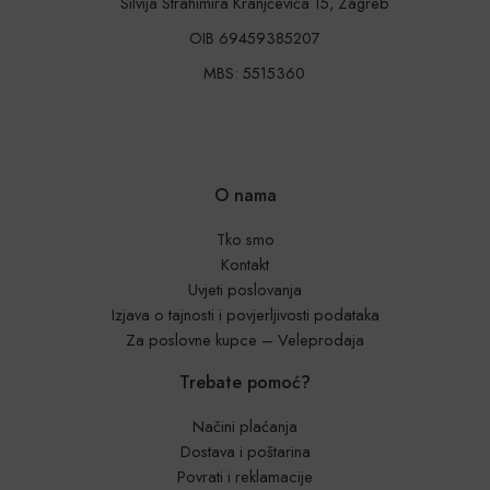
Silvija Strahimira Kranjčevića 15, Zagreb
OIB 69459385207
MBS: 5515360
O nama
Tko smo
Kontakt
Uvjeti poslovanja
Izjava o tajnosti i povjerljivosti podataka
Za poslovne kupce – Veleprodaja
Trebate pomoć?
Načini plaćanja
Dostava i poštarina
Povrati i reklamacije