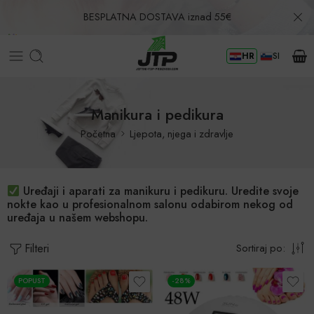
BESPLATNA DOSTAVA iznad 55€
HR
SI
Povrat u roku od 30 dana!
Manikura i pedikura
Početna
Ljepota, njega i zdravlje
Uređaji i aparati za manikuru i pedikuru. Uredite svoje
nokte kao u profesionalnom salonu odabirom nekog od
uređaja u našem webshopu.
Filteri
Sortiraj po:
POPUST
-28%