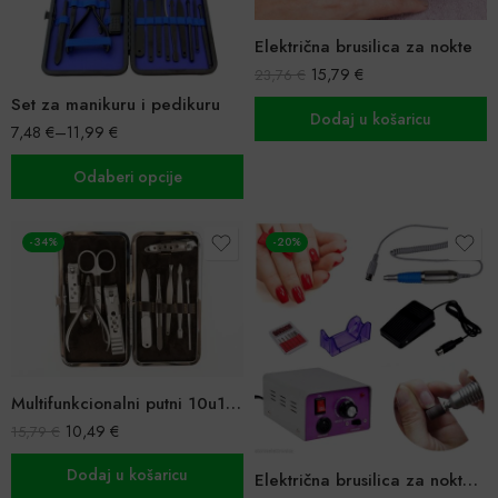
Električna brusilica za nokte
15,79
€
23,76
€
Set za manikuru i pedikuru
Dodaj u košaricu
7,48
€
–
11,99
€
Odaberi opcije
-34%
-20%
Multifunkcionalni putni 10u1 set za manikuru i uljepšavanje
10,49
€
15,79
€
Dodaj u košaricu
Električna brusilica za nokte s pedalom i set za manikuru