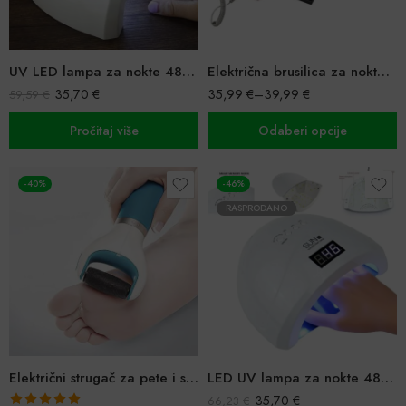
UV LED lampa za nokte 48W SUN one
Električna brusilica za nokte & set za manikuru i pedikuru
35,70
€
35,99
€
–
39,99
€
59,59
€
Pročitaj više
Odaberi opcije
-40%
-46%
RASPRODANO
Električni strugač za pete i stopala
LED UV lampa za nokte 48W SUN1
35,70
€
66,23
€