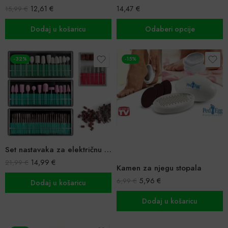
12,61
€
14,47
€
15,99
€
Dodaj u košaricu
Odaberi opcije
-32%
-15%
Set nastavaka za električnu turpiju za nokte – 54 nastavka + 100 kapica (2.35 mm)
14,99
€
21,99
€
Kamen za njegu stopala
5,96
€
6,99
€
Dodaj u košaricu
Dodaj u košaricu