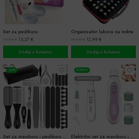
Set za pedikuru
Organizator lakova za nokte
13,27
€
12,99
€
19,99
€
19,99
€
Dodaj u košaricu
Dodaj u košaricu
-21%
POPUST
RASPRODANO
Set za manikuru i pedikuru – 30 dijelova
Električni set za manikuru i pedikuru