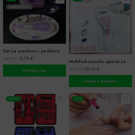
RASPRODANO
Set za manikuru i pedikuru
15,79
€
46,45
€
Multifunkcionalni aparat za njegu tijela 4u1
22,43
€
50,43
€
Pročitaj više
Dodaj u košaricu
POPUST
-34%