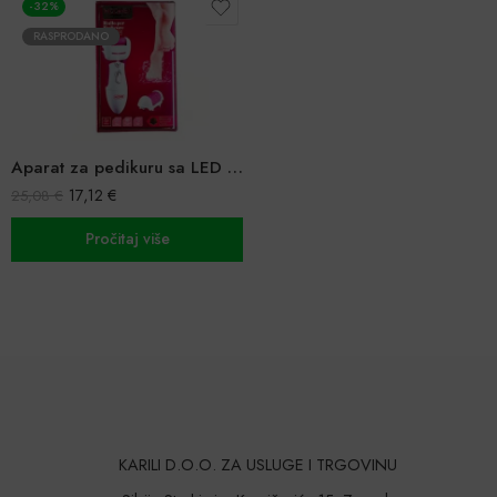
-32%
RASPRODANO
Aparat za pedikuru sa LED svjetlom
17,12
€
25,08
€
Pročitaj više
KARILI D.O.O. ZA USLUGE I TRGOVINU