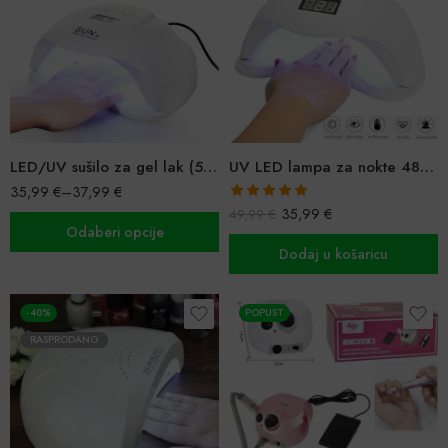
LED/UV sušilo za gel lak (54W i 80W)
UV LED lampa za nokte 48 W Power SUN5
35,99
€
–
37,99
€
Ocijenjeno
35,99
€
49,99
€
Odaberi opcije
5.00
od 5
Dodaj u košaricu
-40%
POPUST
RASPRODANO