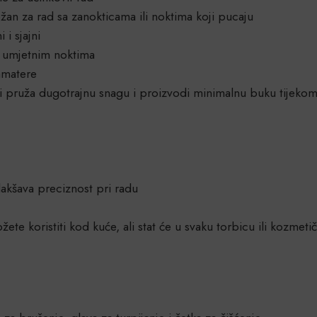
ežan za rad sa zanokticama ili noktima koji pucaju
 i sjajni
a umjetnim noktima
 amatere
ji pruža dugotrajnu snagu i proizvodi minimalnu buku tijekom
akšava preciznost pri radu
ete koristiti kod kuće, ali stat će u svaku torbicu ili kozmeti