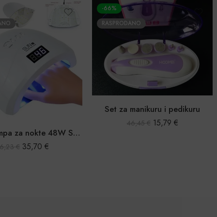
-66%
ANO
RASPRODANO
Set za manikuru i pedikuru
15,79
€
46,45
€
LED UV lampa za nokte 48W SUN1
35,70
€
6,23
€