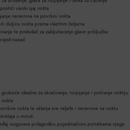
 za brušenje, glava za turpijanje i četka za čišćenje
stići visoki sjaj nokta
anje neravnina na površini nokta
i duljinu nokta prema vlastitim željama
čivanje te prekidač za zaključavanje glave priključka
rijed-nazad
 gruboće idealne za skraćivanje, turpijanje i poliranje noktiju
u nokta
ršine nokta te uklanja sve reljefe i neravnine na noktu
retaja u minuti
uređaj osigurava prilagodbu pojedinačnim potrebama njege