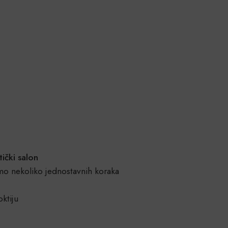
ički salon
amo nekoliko jednostavnih koraka
ktiju