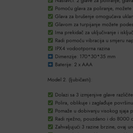
Nastavci: 2 glave za poliranje, glava
Pomoću glava za poliranje, možete po
Glava za brušenje omogućava uklanj
Glavom za turpijanje možete podesit
Ima prekidač za uključivanje i isklju
Radi pomoću vibracija u smjeru nap
IPX4 vodootporna razina
Dimenzije: 170*30*35 mm
Baterije: 2 x AAA
Model 2. (ljubičasti):
Dolazi sa 3 izmjenjive glave različite
Polira, oblikuje i zaglađuje površin
Pomaže u dobivanju visokog sjaja pov
Radi nježno, pouzdano i do 8000 ok
Zahvaljujući 3 razine brzine, ovaj 