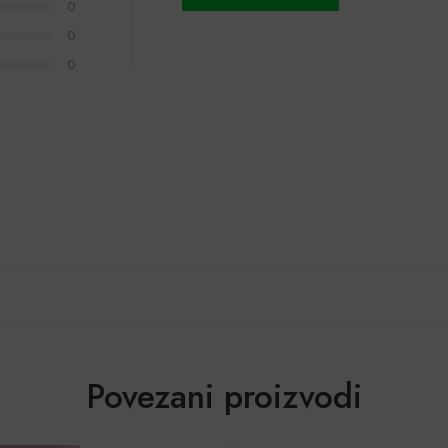
0
0
0
Povezani proizvodi