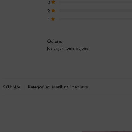
3
2
1
Ocjene
Još uvijek nema ocjena.
SKU:
N/A
Kategorija:
:
Manikura i pedikura