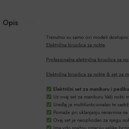
Opis
Trenutno su samo ovi modeli dostupni
Električna brusilica za nokte
Profesionalna električna brusilica za n
Električna brusilica za nokte & set za 
Električni set za manikuru i pedi
Uz ovaj set za manikuru Vaši nokti m
Uređaj je multifunkcionalan te sadrži
Pomaže pri uklanjanju neravnina na no
Ovaj set je neophodan za njegu nokt
Ima vrlo snažnu rotaciju velike brzi