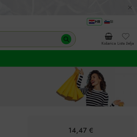
HR
SI
Košarica
Lista želja
14,47
€