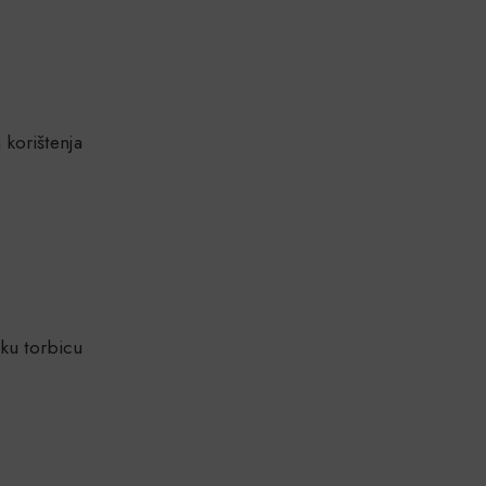
 korištenja
čku torbicu