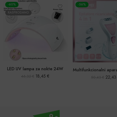
-60%
-56%
RASPRODANO
LED UV lampa za nokte 24W
18,45
€
46,32
€
22,4
50,43
€