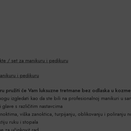
:
okte / set za manikuru i pedikuru
manikuru i pedikuru
kuru pružiti će Vam luksuzne tretmane bez odlaska u kozmet
ogu izgledati kao da ste bili na profesionalnoj manikuri u s
 glave s različitim nastavcima
ktima, viška zanoktica, turpijanju, oblikovanju i poliranju no
iju ruku i stopala
ne za učinkovit rad