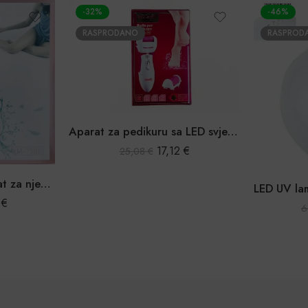
-32%
-46%
RASPRODANO
RASPROD
Aparat za pedikuru sa LED svjetlom
17,12
€
25,08
€
Multifunkcionalni aparat za njegu tijela 4u1
3
€
6