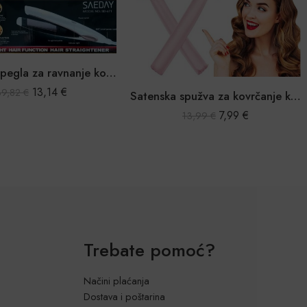
Keramička pegla za ravnanje kose
13,14
€
39,82
€
Satenska spužva za kovrčanje kose
7,99
€
13,99
€
Trebate pomoć?
Načini plaćanja
Dostava i poštarina