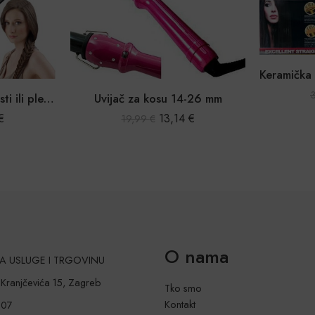
Alat za izradu riblje kosti ili pletenice
Uvijač za kosu 14-26 mm
€
13,14
€
19,99
€
O nama
 ZA USLUGE I TRGOVINU
a Kranjčevića 15, Zagreb
Tko smo
Kontakt
207