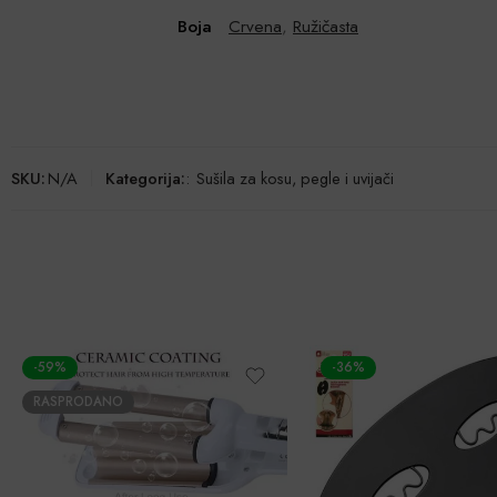
Boja
Crvena
,
Ružičasta
SKU:
N/A
Kategorija:
:
Sušila za kosu, pegle i uvijači
-59%
-36%
RASPRODANO