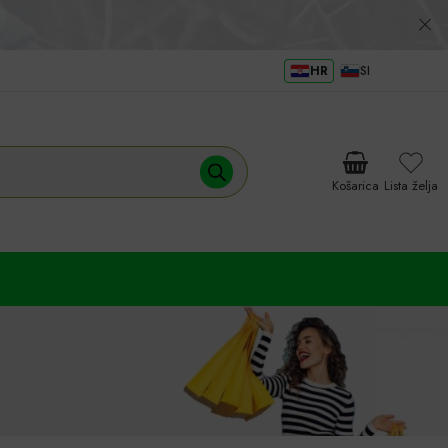
HR
SI
Košarica
Lista želja