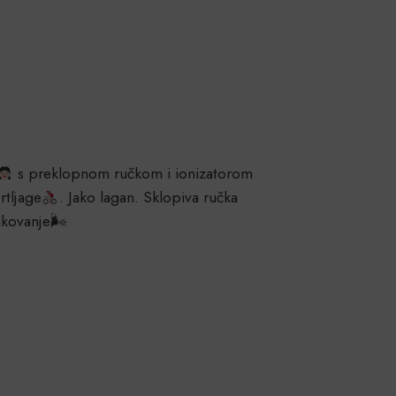
s preklopnom ručkom i ionizatorom
rtljage
. Jako lagan. Sklopiva ručka
ikovanje🌬