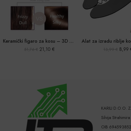
Keramički figaro za kosu – 3D WAVER
21,10
€
8,99
51,76
€
13,99
€
KARILI D.O.O.
Silvija Strahimir
OIB 69459385