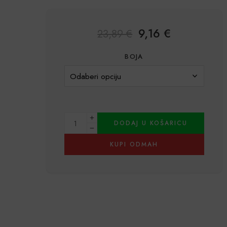
9,16
€
23,89
€
BOJA
DODAJ U KOŠARICU
KUPI ODMAH
Alternative: