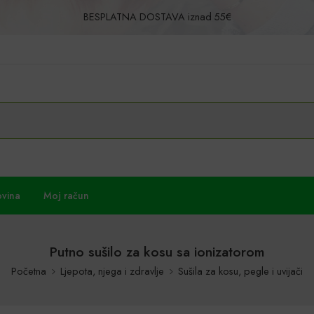
BESPLATNA DOSTAVA iznad 55€
Povrat u roku od 30 dana!
ovina
Moj račun
Putno sušilo za kosu sa ionizatorom
Početna
Ljepota, njega i zdravlje
Sušila za kosu, pegle i uvijači