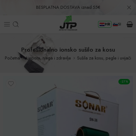
BESPLATNA DOSTAVA iznad 55€
HR
SI
Povrat u roku od 30 dana!
Profesionalno ionsko sušilo za kosu
Početna
Ljepota, njega i zdravlje
Sušila za kosu, pegle i uvijači
-27%