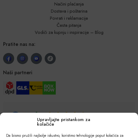
Načini plaćanja
Dostava i poštarina
Povrati i reklamacije
Česta pitanja
Vodiči za kupnju i inspiracije – Blog
Pratite nas na:
Naši partneri
Upravljajte pristankom za
kolačiće
Da bismo pružili najbolje iskustvo, koristimo tehnologije poput kolačića za