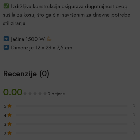
Izdržljiva konstrukcija osigurava dugotrajnost ovog
sušila za kosu, što ga čini savršenim za dnevne potrebe
stiliziranja
Jačina 1500 W
Dimenzije 12 x 28 x 7,5 cm
Recenzije (0)
0.00
0 ocjene
5
0
4
0
3
0
2
0