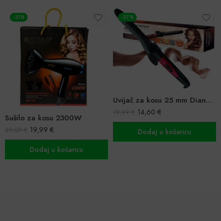
-31%
-27%
Uvijač za kosu 25 mm Diana Esperanza
14,60
€
19,99
€
Sušilo za kosu 2300W
19,99
€
29,07
€
Dodaj u košaricu
Dodaj u košaricu