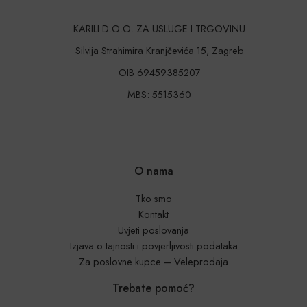
KARILI D.O.O. ZA USLUGE I TRGOVINU
Silvija Strahimira Kranjčevića 15, Zagreb
OIB 69459385207
MBS: 5515360
O nama
Tko smo
Kontakt
Uvjeti poslovanja
Izjava o tajnosti i povjerljivosti podataka
Za poslovne kupce – Veleprodaja
Trebate pomoć?