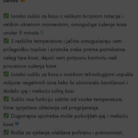
salona
Ionsko sušilo za kosu s velikom brzinom rotacije i
velikim okretnim momentom, omogućuje sušenje kose
unutar 5 minuta
3 različite temperature i jačine omogućavaju vam
prilagodbu topline i protoka zraka prema potrebama
vašeg tipa kose, dajući vam potpunu kontrolu nad
procesom sušenja kose
Ionsko sušilo za kosu s ionskom tehnologijom otpušta
milijune negativnih iona kako bi eliminiralo kovrčavost i
dodalo sjaj i mekoću suhoj kosi
Sušilo ima funkciju zaštite od visoke temperature,
čime sprječava oštećenja od pregrijavanja
Dugotrajna upotreba može poboljšati sjaj i mekoću
kose
Ručka za vješanje olakšava pohranu i prenosivost,