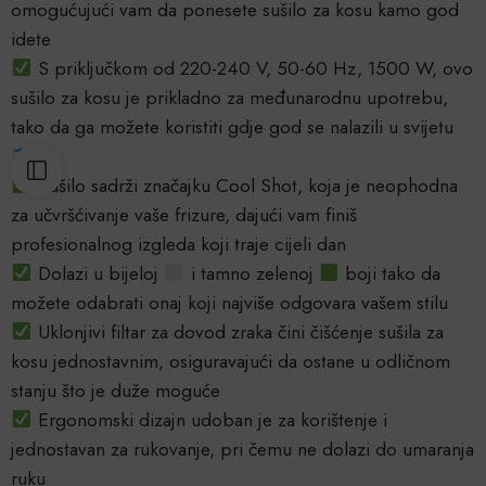
omogućujući vam da ponesete sušilo za kosu kamo god
idete
S priključkom od 220-240 V, 50-60 Hz, 1500 W, ovo
sušilo za kosu je prikladno za međunarodnu upotrebu,
tako da ga možete koristiti gdje god se nalazili u svijetu
Sušilo sadrži značajku Cool Shot, koja je neophodna
za učvršćivanje vaše frizure, dajući vam finiš
profesionalnog izgleda koji traje cijeli dan
Dolazi u bijeloj
i tamno zelenoj
boji tako da
možete odabrati onaj koji najviše odgovara vašem stilu
Uklonjivi filtar za dovod zraka čini čišćenje sušila za
kosu jednostavnim, osiguravajući da ostane u odličnom
stanju što je duže moguće
Ergonomski dizajn udoban je za korištenje i
jednostavan za rukovanje, pri čemu ne dolazi do umaranja
ruku