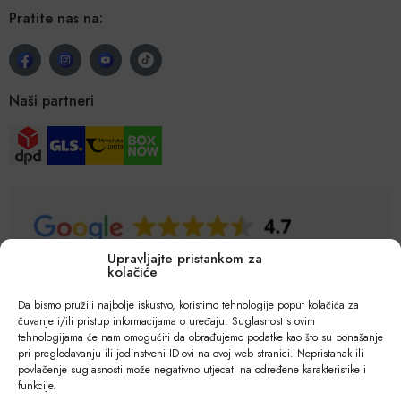
Pratite nas na:
Naši partneri
Upravljajte pristankom za
kolačiće
Da bismo pružili najbolje iskustvo, koristimo tehnologije poput kolačića za
čuvanje i/ili pristup informacijama o uređaju. Suglasnost s ovim
tehnologijama će nam omogućiti da obrađujemo podatke kao što su ponašanje
pri pregledavanju ili jedinstveni ID-ovi na ovoj web stranici. Nepristanak ili
povlačenje suglasnosti može negativno utjecati na određene karakteristike i
funkcije.