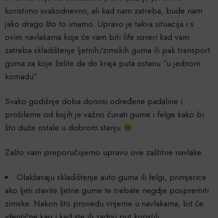
koristimo svakodnevno, ali kad nam zatreba, bude nam
jako drago što to imamo. Upravo je takva situacija i s
ovim navlakama koje će vam biti
life saveri
kad vam
zatreba skladištenje ljetnih/zimskih guma ili pak transport
guma za koje želite da do kraja puta ostanu “u jednom
komadu”.
Svako godišnje doba donosi određene padaline i
probleme od kojih je važno čuvati gume i felge kako bi
što duže ostale u dobrom stanju
Zašto vam preporučujemo upravo ove zaštitne navlake:
Olakšavaju skladištenje auto guma ili felgi, primjerice
ako ljeti stavite ljetne gume te trebate negdje pospremiti
zimske. Nakon što provedu vrijeme u navlakama, bit će
identične kao i kad ste ih zadnji put koristili