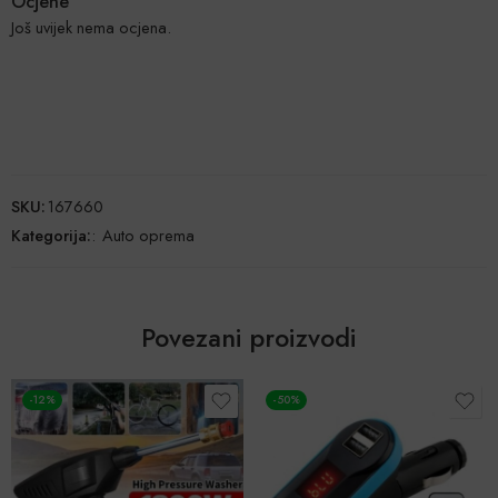
Ocjene
Još uvijek nema ocjena.
SKU:
167660
Kategorija:
:
Auto oprema
Povezani proizvodi
-12%
-50%