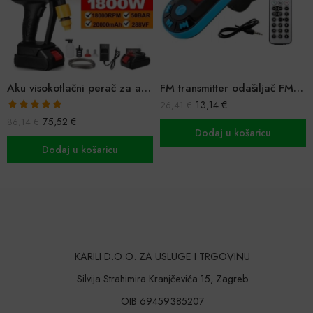
Aku visokotlačni perač za auto i dvorište
FM transmitter odašiljač FM signala za radio
13,14
€
26,41
€
Ocijenjeno
75,52
€
86,14
€
5.00
od 5
Dodaj u košaricu
Dodaj u košaricu
KARILI D.O.O. ZA USLUGE I TRGOVINU
Silvija Strahimira Kranjčevića 15, Zagreb
OIB 69459385207