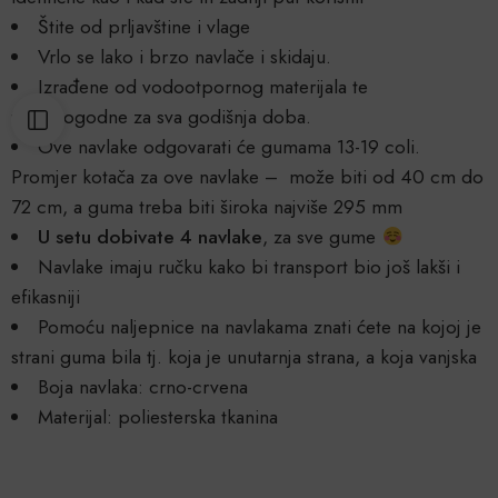
Štite od prljavštine i vlage
Vrlo se lako i brzo navlače i skidaju.
Izrađene od vodootpornog materijala te
tako pogodne za sva godišnja doba.
Ove navlake odgovarati će gumama 13-19 coli.
Promjer kotača za ove navlake – može biti od 40 cm do
72 cm, a guma treba biti široka najviše 295 mm
U setu dobivate 4 navlake
, za sve gume
Navlake imaju ručku kako bi transport bio još lakši i
efikasniji
Pomoću naljepnice na navlakama znati ćete na kojoj je
strani guma bila tj. koja je unutarnja strana, a koja vanjska
Boja navlaka: crno-crvena
Materijal: poliesterska tkanina