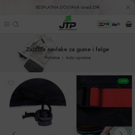
BESPLATNA DOSTAVA iznad 55€
HR
SI
Povrat u roku od 30 dana!
Zaštitne navlake za gume i felge
Početna
Auto oprema
-34%