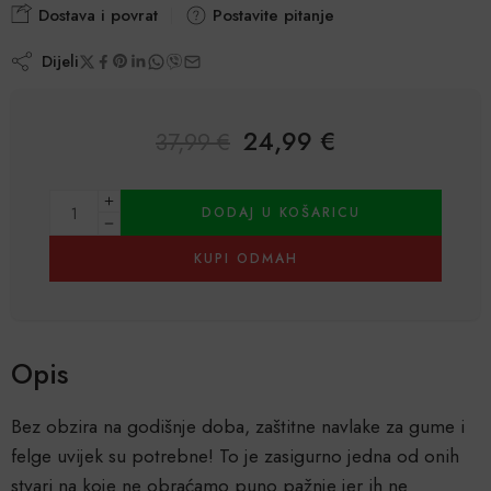
Dostava i povrat
Postavite pitanje
Dijeli
24,99
€
37,99
€
Alternative:
DODAJ U KOŠARICU
KUPI ODMAH
Opis
Bez obzira na godišnje doba, zaštitne navlake za gume i
felge uvijek su potrebne! To je zasigurno jedna od onih
stvari na koje ne obraćamo puno pažnje jer ih ne