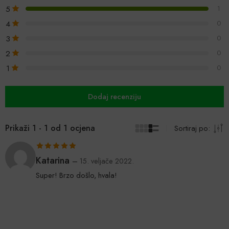
5
1
4
0
3
0
2
0
1
0
Dodaj recenziju
Prikaži 1 - 1 od 1 ocjena
Sortiraj po:
Ocijenjeno
5
Katarina
–
15. veljače 2022.
od 5
Super! Brzo došlo, hvala!