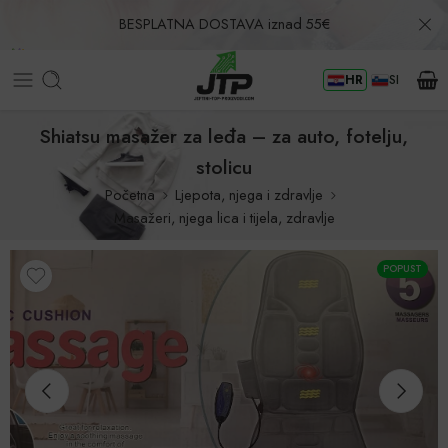
BESPLATNA DOSTAVA iznad 55€
HR
SI
Povrat u roku od 30 dana!
Shiatsu masažer za leđa – za auto, fotelju,
stolicu
Početna
Ljepota, njega i zdravlje
Masažeri, njega lica i tijela, zdravlje
POPUST