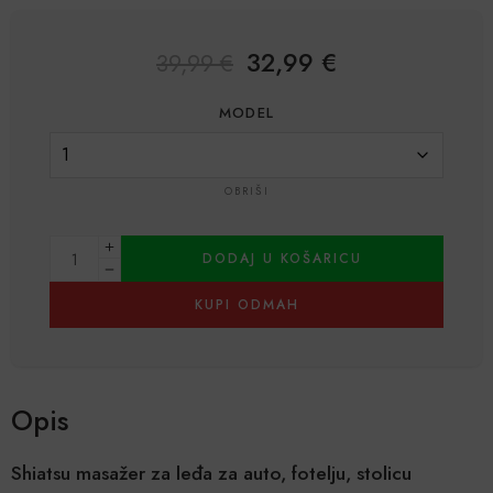
korisnika)
32,99
€
39,99
€
MODEL
OBRIŠI
DODAJ U KOŠARICU
KUPI ODMAH
Alternative:
Opis
Shiatsu masažer za leđa za auto, fotelju, stolicu