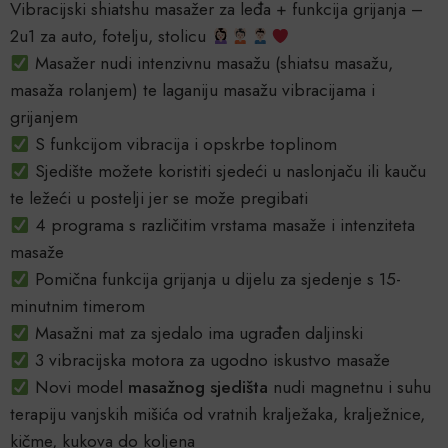
Vibracijski shiatshu masažer za leđa + funkcija grijanja –
2u1 za auto, fotelju, stolicu
Masažer nudi intenzivnu masažu (shiatsu masažu,
masaža rolanjem) te laganiju masažu vibracijama i
grijanjem
S funkcijom vibracija i opskrbe toplinom
Sjedište možete koristiti sjedeći u naslonjaču ili kauču
te ležeći u postelji jer se može pregibati
4 programa s različitim vrstama masaže i intenziteta
masaže
Pomična funkcija grijanja u dijelu za sjedenje s 15-
minutnim timerom
Masažni mat za sjedalo ima ugrađen daljinski
3 vibracijska motora za ugodno iskustvo masaže
Novi model
masažnog sjedišta
nudi magnetnu i suhu
terapiju vanjskih mišića od vratnih kralježaka, kralježnice,
kičme, kukova do koljena