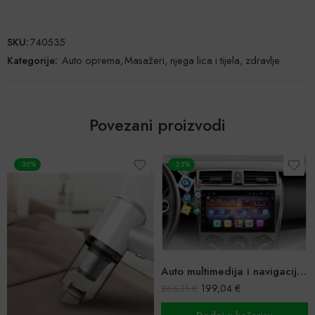
SKU:
740535
Kategorije:
Auto oprema
,
Masažeri, njega lica i tijela, zdravlje
Povezani proizvodi
-25%
-39%
Auto multimedija i navigacija Android
199,04
€
265,31
€