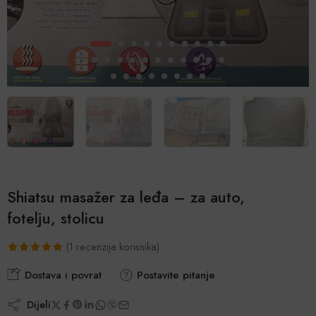
Shiatsu masažer za leđa – za auto,
fotelju, stolicu
(
1
recenzija korisnika)
Korisnička
1
Dostava i povrat
Postavite pitanje
ocjena:
5.00
od
Dijeli
ukupno 5 (