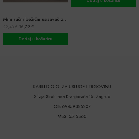
Dodaj u košaricu
Ocijenjeno
24,41
39,99
€
5.00
od 5
Mini ručni bežični usisavač za auto
79
€
Dodaj 
j u košaricu
KARILI D.O.O. ZA USLUGE I TRGOVINU
Silvija Strahimira Kranjčevića 15, Zagreb
OIB 69459385207
MBS: 5515360