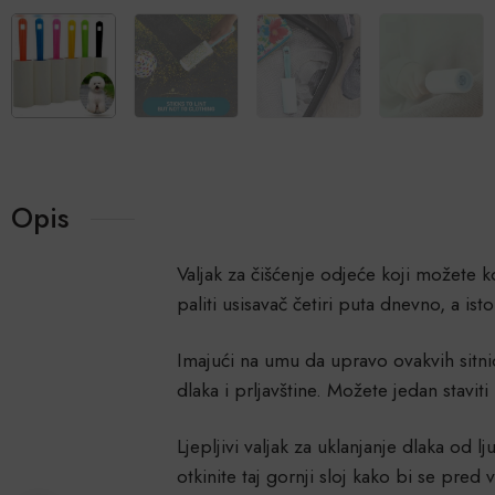
Opis
Valjak za čišćenje odjeće koji možete ko
paliti usisavač četiri puta dnevno, a i
Imajući na umu da upravo ovakvih sitn
dlaka i prljavštine. Možete jedan stavi
Ljepljivi valjak za uklanjanje dlaka od l
otkinite taj gornji sloj kako bi se pred