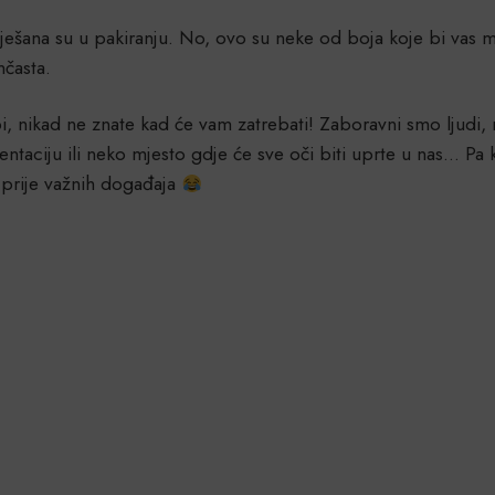
šana su u pakiranju. No, ovo su neke od boja koje bi vas mogl
nčasta.
bi, nikad ne znate kad će vam zatrebati! Zaboravni smo ljudi, 
entaciju ili neko mjesto gdje će sve oči biti uprte u nas… Pa k
 prije važnih događaja