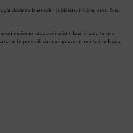
e dodatno iznenaditi: ljubičasta, tirkizna, crna, žuta,
nekad možemo zaboraviti očistiti kauč ili auto te se u
ako ne bi pomislili da smo upravo mi oni koji se linjaju,