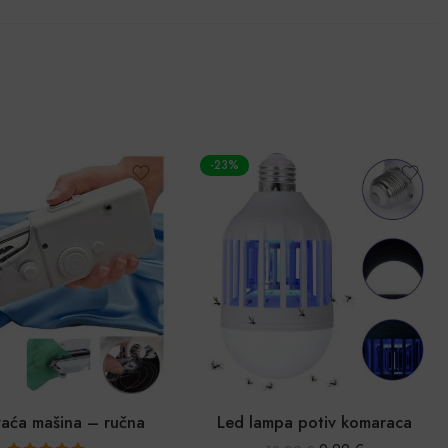
POPUST
mpa potiv komaraca
Digitalna mini zlatarska vaga (0,01g-500g)