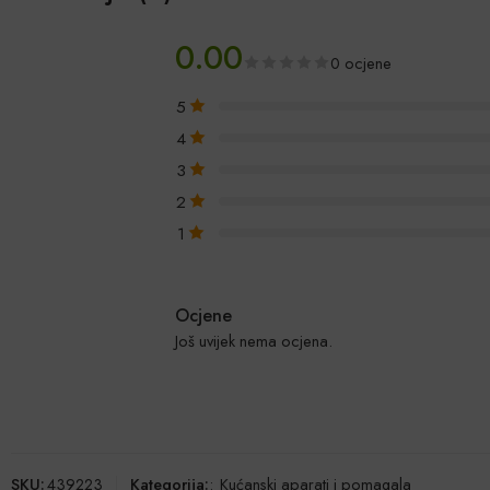
0.00
0 ocjene
5
4
3
2
1
Ocjene
Još uvijek nema ocjena.
SKU:
439223
Kategorija:
:
Kućanski aparati i pomagala