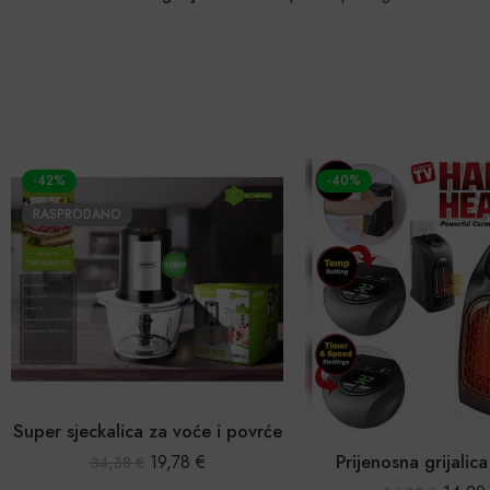
-40%
-8%
Prijenosna grijalica 400W
Kuhalo za rižu 2 