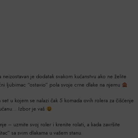
nina neizostavan je dodatak svakom kućanstvu ako ne želite
kućni ljubimac “ostavio” pola svoje crne dlake na njemu
 set u kojem se nalazi čak 5 komada ovih rolera za čišćenje
ukućanu… Izbor je vaš
nje – uzmite svoj roler i krenite rolati, a kada završite
koštac” sa svim dlakama u vašem stanu.