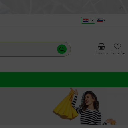
HR
SI
Košarica
Lista želja