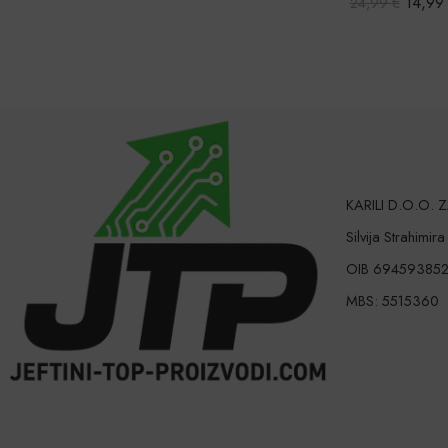
14,99
€
46,3
24,99
€
50,43
€
KARILI D.O.O.
Silvija Strahimir
OIB 69459385
MBS: 5515360