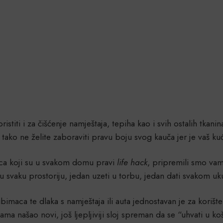
ristiti i za čišćenje namještaja, tepiha kao i svih ostalih tka
sto tako ne želite zaboraviti pravu boju svog kauča jer je vaš 
ica koji su u svakom domu pravi
life hack
, pripremili smo vam
ti u svaku prostoriju, jedan uzeti u torbu, jedan dati svakom 
jubimaca te dlaka s namještaja ili auta jednostavan je za korište
 vama našao novi, još ljepljiviji sloj spreman da se “uhvati u 