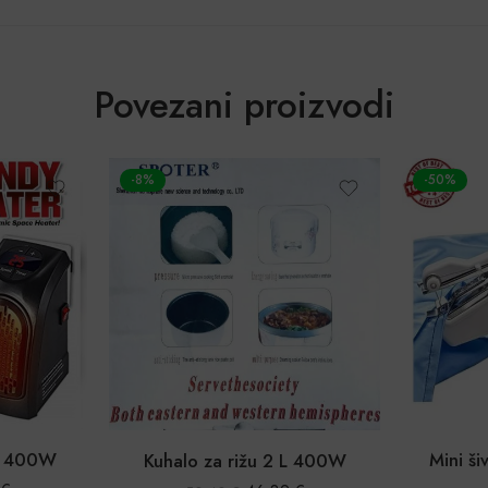
Povezani proizvodi
-50%
-23%
Mini šivaća mašina – ručna
Led la
L 400W