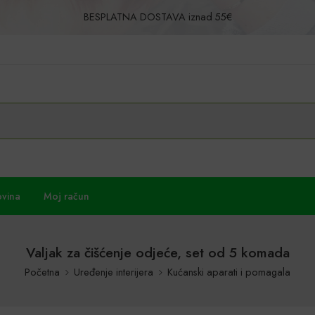
BESPLATNA DOSTAVA iznad 55€
Povrat u roku od 30 dana!
ovina
Moj račun
Valjak za čišćenje odjeće, set od 5 komada
Početna
Uređenje interijera
Kućanski aparati i pomagala