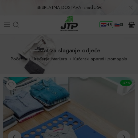
BESPLATNA DOSTAVA iznad 55€
HR
SI
Povrat u roku od 30 dana!
Alat za slaganje odjeće
Početna
Uređenje interijera
Kućanski aparati i pomagala
-27%