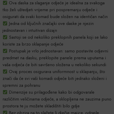
Ova daska za slaganje odjeće je idealna za svakoga
tko želi uštedjeti vrijeme pri pospremanju odjeće i
osigurati da svaki komad bude složen na identičan način
Jedna od ključnih značajki ove daske je njezin
jednostavan i intuitivan dizajn
Sastoji se od nekoliko preklopnih panela koji se lako
koriste za brzo sklapanje odjeće
Postupak je vrlo jednostavan: samo postavite odjevni
predmet na dasku, preklopite panele prema uputama i
vaša odjeća će biti savršeno složena u nekoliko sekundi
Ovaj proces osigurava uniformnost u sklapanju, što
znači da će svi vaši komadi odjeće biti jednako složeni i
spremni za pohranu
Dimenzije su prilagođene kako bi odgovarale
različitim veličinama odjeće, a sklopljena ne zauzima puno
prostora te ju možete skladištiti bilo gdje
Bez obzira na to slažete li dječje majice, odrasle