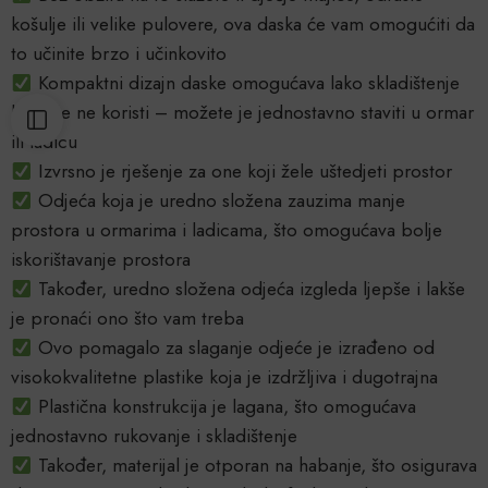
košulje ili velike pulovere, ova daska će vam omogućiti da
to učinite brzo i učinkovito
Kompaktni dizajn daske omogućava lako skladištenje
kada se ne koristi – možete je jednostavno staviti u ormar
ili ladicu
Izvrsno je rješenje za one koji žele uštedjeti prostor
Odjeća koja je uredno složena zauzima manje
prostora u ormarima i ladicama, što omogućava bolje
iskorištavanje prostora
Također, uredno složena odjeća izgleda ljepše i lakše
je pronaći ono što vam treba
Ovo pomagalo za slaganje odjeće je izrađeno od
visokokvalitetne plastike koja je izdržljiva i dugotrajna
Plastična konstrukcija je lagana, što omogućava
jednostavno rukovanje i skladištenje
Također, materijal je otporan na habanje, što osigurava