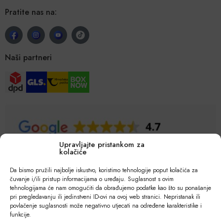
Pratite nas na:
Naši partneri
Upravljajte pristankom za
kolačiće
Da bismo pružili najbolje iskustvo, koristimo tehnologije poput kolačića za
čuvanje i/ili pristup informacijama o uređaju. Suglasnost s ovim
tehnologijama će nam omogućiti da obrađujemo podatke kao što su ponašanje
pri pregledavanju ili jedinstveni ID-ovi na ovoj web stranici. Nepristanak ili
povlačenje suglasnosti može negativno utjecati na određene karakteristike i
funkcije.