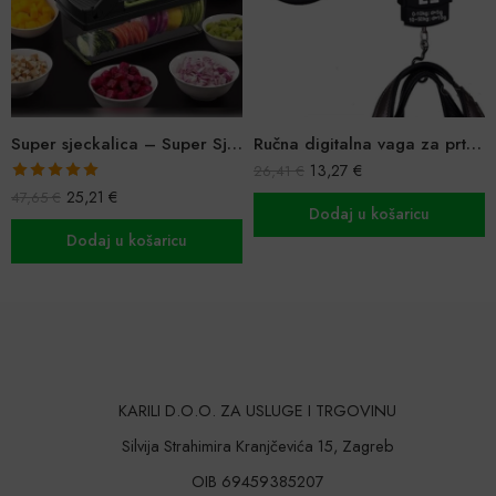
Super sjeckalica – Super Sjecko PLUS za voće i povrće
Ručna digitalna vaga za prtljagu, ribolov, kućanstvo
13,27
€
26,41
€
Ocijenjeno
25,21
€
47,65
€
5.00
od 5
Dodaj u košaricu
Dodaj u košaricu
KARILI D.O.O. ZA USLUGE I TRGOVINU
Silvija Strahimira Kranjčevića 15, Zagreb
OIB 69459385207