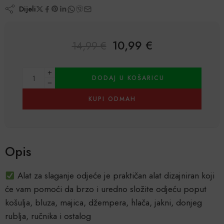
Dijeli
10,99
€
14,99
€
Alternative:
DODAJ U KOŠARICU
KUPI ODMAH
Opis
Alat za slaganje odjeće je praktičan alat dizajniran koji
će vam pomoći da brzo i uredno složite odjeću poput
košulja, bluza, majica, džempera, hlača, jakni, donjeg
rublja, ručnika i ostalog