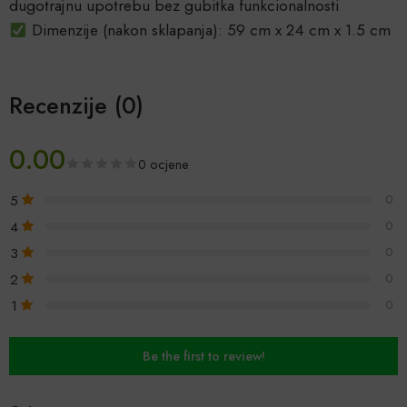
dugotrajnu upotrebu bez gubitka funkcionalnosti
Dimenzije (nakon sklapanja): 59 cm x 24 cm x 1.5 cm
Recenzije (0)
0.00
0 ocjene
5
0
4
0
3
0
2
0
1
0
Be the first to review!