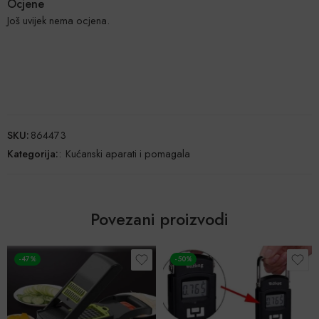
Ocjene
Još uvijek nema ocjena.
SKU:
864473
Kategorija:
:
Kućanski aparati i pomagala
Povezani proizvodi
-47%
-50%