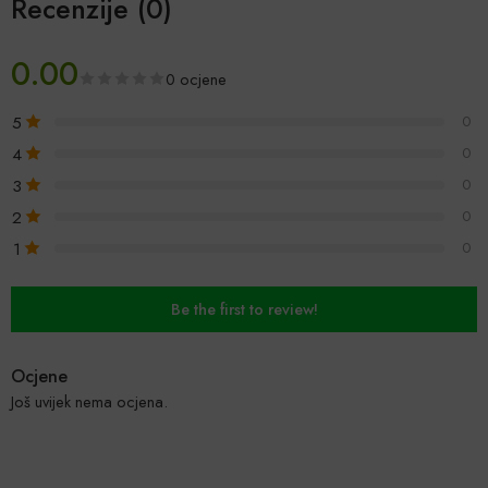
Recenzije (0)
0.00
0 ocjene
5
0
4
0
3
0
2
0
1
0
Be the first to review!
Ocjene
Još uvijek nema ocjena.