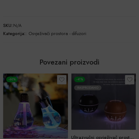
SKU:
N/A
Kategorija:
:
Osvježivači prostora - difuzori
Povezani proizvodi
-41%
POPUST
RASPRODANO
RASPRODANO
Ultrazvučni osvježivač prostora – 7 boja