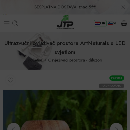
BESPLATNA DOSTAVA iznad 55€
HR
SI
Povrat u roku od 30 dana!
Ultrazvučni ovlaživač prostora ArtNaturals s LED
svjetlom
Početna
Osvježivači prostora - difuzori
POPUST
RASPRODANO