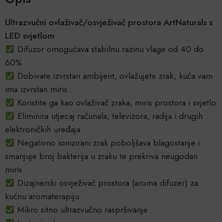
Ultrazvučni ovlaživač/osvježivač prostora ArtNaturals s
LED svjetlom
Difuzor omogućava stabilnu razinu vlage od 40 do
60%
Dobivate izvrstan ambijent, ovlažujete zrak, kuća vam
ima izvrstan miris
Koristite ga kao ovlaživač zraka, miris prostora i svjetlo
Eliminira utjecaj računala, televizora, radija i drugih
elektroničkih uređaja
Negativno ionizirani zrak poboljšava blagostanje i
smanjuje broj bakterija u zraku te prekriva neugodan
miris
Dizajnerski osvježivač prostora (aroma difuzer) za
kućnu aromaterapiju
Mikro sitno ultrazvučno raspršivanje