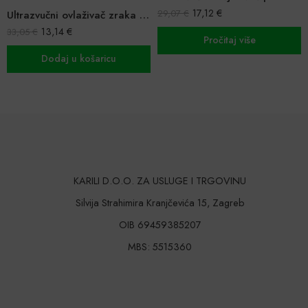
17,12
€
29,07
€
Ultrazvučni ovlaživač zraka s difuzorom u obliku žarulje
22,43
€
35,70
€
Pročitaj više
Pročitaj više
KARILI D.O.O. ZA USLUGE I TRGOVINU
Silvija Strahimira Kranjčevića 15, Zagreb
OIB 69459385207
MBS: 5515360