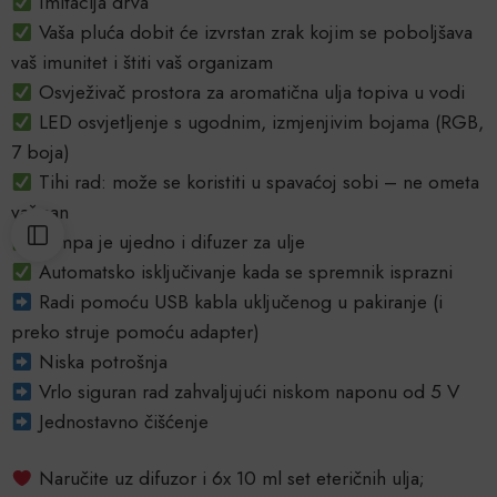
Imitacija drva
Vaša pluća dobit će izvrstan zrak kojim se poboljšava
vaš imunitet i štiti vaš organizam
Osvježivač prostora za aromatična ulja topiva u vodi
LED osvjetljenje s ugodnim, izmjenjivim bojama (RGB,
7 boja)
Tihi rad: može se koristiti u spavaćoj sobi – ne ometa
vaš san
Lampa je ujedno i difuzer za ulje
Automatsko isključivanje kada se spremnik isprazni
Radi pomoću USB kabla uključenog u pakiranje (i
preko struje pomoću adapter)
Niska potrošnja
Vrlo siguran rad zahvaljujući niskom naponu od 5 V
Jednostavno čišćenje
Naručite uz difuzor i 6x 10 ml set eteričnih ulja;