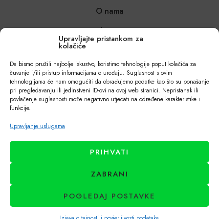
O nama
Tko smo
Upravljajte pristankom za
Kontakt
kolačiće
Uvjeti poslovanja
Izjava o tajnosti i povjerljivosti podataka
Da bismo pružili najbolje iskustvo, koristimo tehnologije poput kolačića za
čuvanje i/ili pristup informacijama o uređaju. Suglasnost s ovim
Za poslovne kupce – Veleprodaja
tehnologijama će nam omogućiti da obrađujemo podatke kao što su ponašanje
pri pregledavanju ili jedinstveni ID-ovi na ovoj web stranici. Nepristanak ili
Trebate pomoć?
povlačenje suglasnosti može negativno utjecati na određene karakteristike i
funkcije.
Načini plaćanja
Dostava i poštarina
Upravljanje uslugama
Povrati i reklamacije
Česta pitanja
PRIHVATI
Vodiči za kupnju i inspiracije – Blog
ZABRANI
Pratite nas na:
POGLEDAJ POSTAVKE
Izjava o tajnosti i povjerljivosti podataka