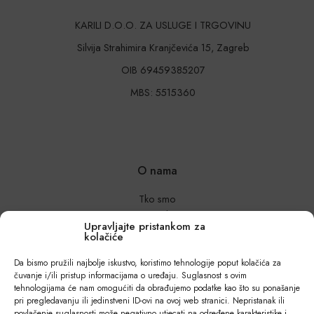
KARILI D.O.O. ZA USLUGE I TRGOVINU
Silvija Strahimira Kranjčevića 15, Zagreb
OIB 69459385207
MBS: 5515360
O nama
Tko smo
Kontakt
Upravljajte pristankom za
Uvjeti poslovanja
kolačiće
Izjava o tajnosti i povjerljivosti podataka
Za poslovne kupce – Veleprodaja
Da bismo pružili najbolje iskustvo, koristimo tehnologije poput kolačića za
čuvanje i/ili pristup informacijama o uređaju. Suglasnost s ovim
tehnologijama će nam omogućiti da obrađujemo podatke kao što su ponašanje
Trebate pomoć?
pri pregledavanju ili jedinstveni ID-ovi na ovoj web stranici. Nepristanak ili
povlačenje suglasnosti može negativno utjecati na određene karakteristike i