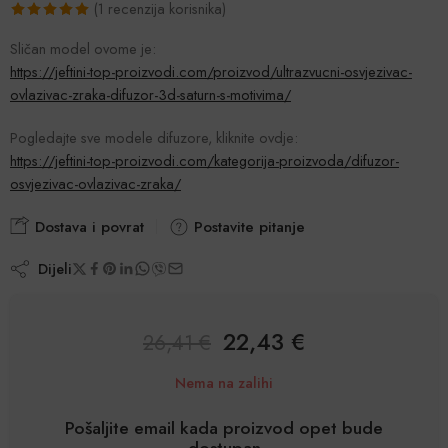
(
1
recenzija korisnika)
Korisnička
1
Sličan model ovome je:
ocjena:
https://jeftini-top-proizvodi.com/proizvod/ultrazvucni-osvjezivac-
5.00
od
ovlazivac-zraka-difuzor-3d-saturn-s-motivima/
ukupno 5 (
korisnika)
Pogledajte sve modele difuzore, kliknite ovdje:
https://jeftini-top-proizvodi.com/kategorija-proizvoda/difuzor-
osvjezivac-ovlazivac-zraka/
Dostava i povrat
Postavite pitanje
Dijeli
22,43
€
26,41
€
Nema na zalihi
Pošaljite email kada proizvod opet bude