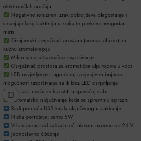
elektroničkih uređaja
Negativno ionizirani zrak poboljšava blagostanje i
smanjuje broj bakterija u zraku te prekriva neugodan
miris
Dizajnerski osvježivač prostora (aroma difuzer) za
kućnu aromaterapiju
Mikro sitno ultrazvučno raspršivanje
Osvježivač prostora za aromatična ulja topiva u vodi
LED osvjetljenje s ugodnim, izmjenjivim bojama-
mogućnost raspršivanja sa ili bez LED osvjetljenja
Tihi rad: može se koristiti u spavaćoj sobi
Automatsko isključivanje kada se spremnik isprazni
Radi pomoću USB kabla uključenog u pakiranje
Niska potrošnja: samo 5W
Vrlo siguran rad zahvaljujući niskom naponu od 24 V
Jednostavno čišćenje