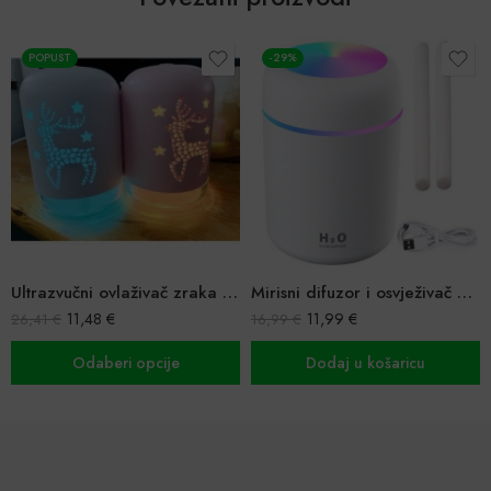
-29%
POPUST
m – jelen
Mirisni difuzor i osvježivač zraka modernog dizajna
Plameni difuzor
11,99
€
19,91
€
16,99
€
29,99
€
Dodaj u košaricu
Odaberi opcije