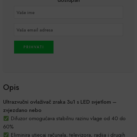
dostupan
PRIHVATI
Opis
Ultrazvučni ovlaživač zraka 3u1 s LED svjetlom –
zvjezdano nebo
Difuzor omogućava stabilnu razinu vlage od 40 do
60%
Eliminira utjecaj računala, televizora, radija i drugih