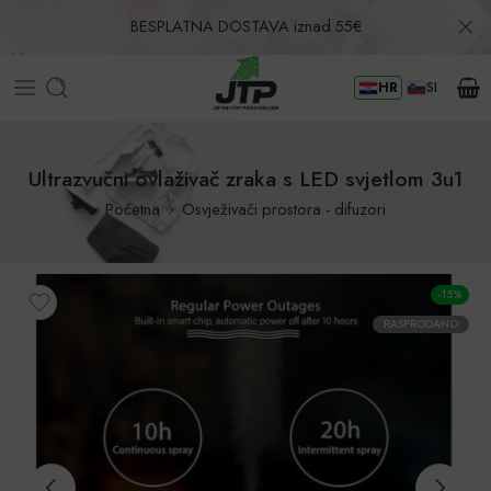
BESPLATNA DOSTAVA iznad 55€
HR
SI
Povrat u roku od 30 dana!
Ultrazvučni ovlaživač zraka s LED svjetlom 3u1
Početna
Osvježivači prostora - difuzori
-15%
RASPRODANO