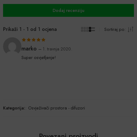
Dodaj recenziju
Prikaži 1 - 1 od 1 ocjena
Sortiraj po:
Ocijenjeno
5
marko
–
1. travnja 2020.
od 5
Super osvjetljenje!
Kategorija:
:
Osvježivači prostora - difuzori
Povezani proizvodi