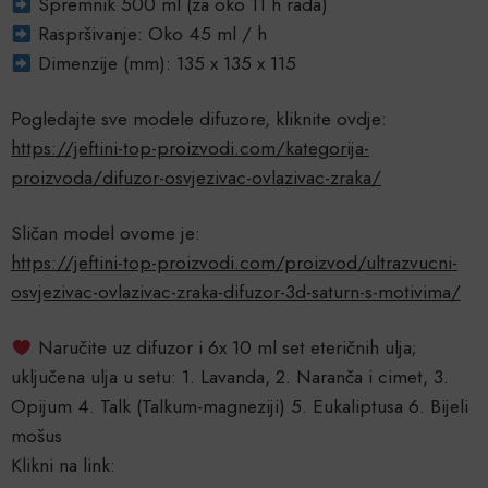
Spremnik 500 ml (za oko 11 h rada)
Raspršivanje: Oko 45 ml / h
Dimenzije (mm): 135 x 135 x 115
Pogledajte sve modele difuzore, kliknite ovdje:
https://jeftini-top-proizvodi.com/kategorija-
proizvoda/difuzor-osvjezivac-ovlazivac-zraka/
Sličan model ovome je:
https://jeftini-top-proizvodi.com/proizvod/ultrazvucni-
osvjezivac-ovlazivac-zraka-difuzor-3d-saturn-s-motivima/
Naručite uz difuzor i 6x 10 ml set eteričnih ulja;
uključena ulja u setu: 1. Lavanda, 2. Naranča i cimet, 3.
Opijum 4. Talk (Talkum-magneziji) 5. Eukaliptusa 6. Bijeli
mošus
Klikni na link: