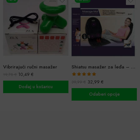
Vibrirajući ručni masažer
Shiatsu masažer za leđa – za auto, fotelju, stolicu
10,49
€
19,78
€
Ocijenjeno
32,99
€
39,99
€
5.00
od 5
Dodaj u košaricu
Odaberi opcije