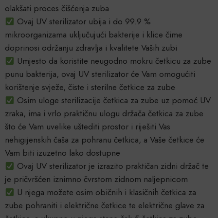
olakšati proces čišćenja zuba
Ovaj UV sterilizator ubija i do 99.9 %
mikroorganizama uključujući bakterije i klice čime
doprinosi održanju zdravlja i kvalitete Vaših zubi
Umjesto da koristite neugodno mokru četkicu za zube
punu bakterija, ovaj UV sterilizator će Vam omogućiti
korištenje svježe, čiste i sterilne četkice za zube
Osim uloge sterilizacije četkica za zube uz pomoć UV
zraka, ima i vrlo praktičnu ulogu držača četkica za zube
što će Vam uvelike uštediti prostor i riješiti Vas
nehigijenskih čaša za pohranu četkica, a Vaše četkice će
Vam biti izuzetno lako dostupne
Ovaj UV sterilizator je izrazito praktičan zidni držač te
je pričvršćen iznimno čvrstom zidnom naljepnicom
U njega možete osim običnih i klasičnih četkica za
zube pohraniti i električne četkice te električne glave za