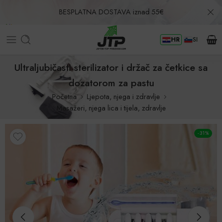
BESPLATNA DOSTAVA iznad 55€
HR
SI
Povrat u roku od 30 dana!
Ultraljubičasti sterilizator i držač za četkice sa
dozatorom za pastu
Početna
Ljepota, njega i zdravlje
Masažeri, njega lica i tijela, zdravlje
-31%