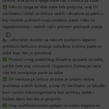
četkice, a ukupno u njega stane čak 5 četkica za zube
Kako bi njega za Vaše zube bila potpuna, ovaj UV
sterilizator i držač za četkice sadrži i dozatora za pastu u
koji možete pohraniti svoju omiljenu pastu i tako na
najjednostavniji i najbrži način provesti postupak pranja
zubi
Automatski dozator sa vakuum pumpom laganim
pritiskom četkicom istiskuje određenu količinu paste za
zube koja Vam je potrebna
Pomoću ovog praktičnog dozatora za pastu za zube,
održat ćete svoj umivaonik i kupaonicu čistima jer neće
više biti prosipanja paste za zube
UV sterilizacija četkica za zube je izrazito dobra
profilaksa oralnih bolesti, a ovaj UV sterilizator se također
bori i protiv mikroorganizama koji uzrokuju zadah i
bolesti desni kao što je gingivitis
Ovaj multifunkcionalni gadget za oralnu higijenu se