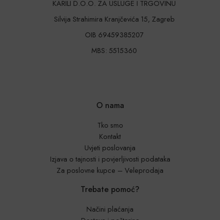
KARILI D.O.O. ZA USLUGE I TRGOVINU
Silvija Strahimira Kranjčevića 15, Zagreb
OIB 69459385207
MBS: 5515360
O nama
Tko smo
Kontakt
Uvjeti poslovanja
Izjava o tajnosti i povjerljivosti podataka
Za poslovne kupce – Veleprodaja
Trebate pomoć?
Načini plaćanja