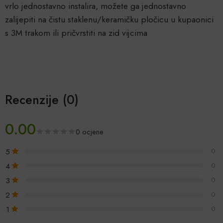
vrlo jednostavno instalira, možete ga jednostavno
zalijepiti na čistu staklenu/keramičku pločicu u kupaonici
s 3M trakom ili pričvrstiti na zid vijcima
Recenzije (0)
0.00
0 ocjene
5
0
4
0
3
0
2
0
1
0