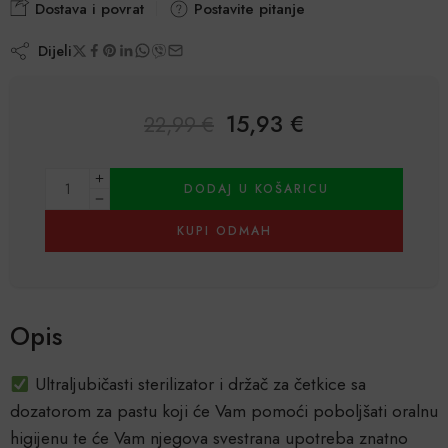
Dostava i povrat
Postavite pitanje
Dijeli
15,93
€
22,99
€
Alternative:
DODAJ U KOŠARICU
KUPI ODMAH
Opis
Ultraljubičasti sterilizator i držač za četkice sa
dozatorom za pastu koji će Vam pomoći poboljšati oralnu
higijenu te će Vam njegova svestrana upotreba znatno