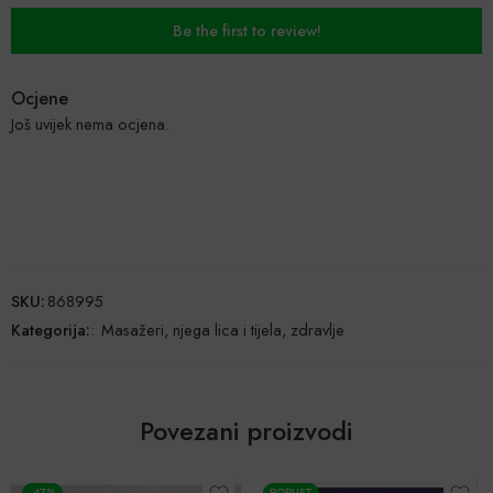
Be the first to review!
Ocjene
Još uvijek nema ocjena.
SKU:
868995
Kategorija:
:
Masažeri, njega lica i tijela, zdravlje
Povezani proizvodi
-47%
POPUST