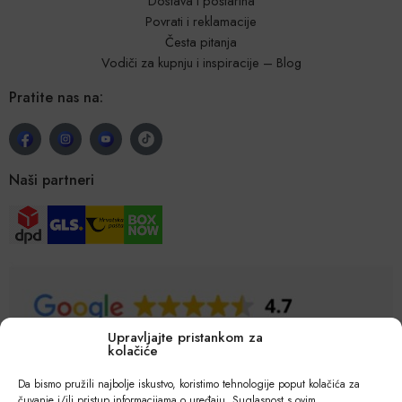
Dostava i poštarina
Povrati i reklamacije
Česta pitanja
Vodiči za kupnju i inspiracije – Blog
Pratite nas na:
Naši partneri
Upravljajte pristankom za
kolačiće
Da bismo pružili najbolje iskustvo, koristimo tehnologije poput kolačića za
čuvanje i/ili pristup informacijama o uređaju. Suglasnost s ovim