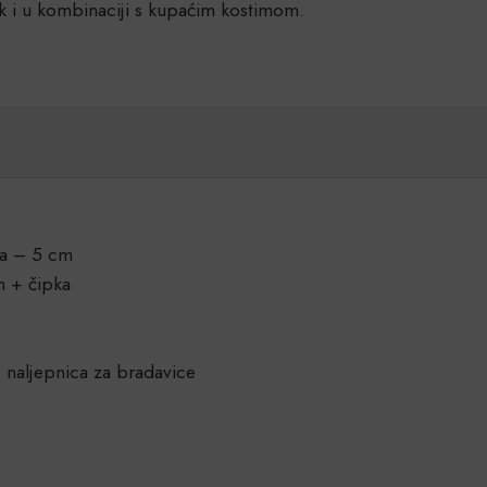
 i u kombinaciji s kupaćim kostimom.
ina – 5 cm
n + čipka
0 naljepnica za bradavice