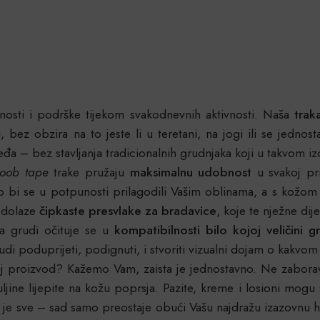
nosti i podrške tijekom svakodnevnih aktivnosti. Naša
trak
, bez obzira na to jeste li u teretani, na jogi ili se jednos
eđa – bez stavljanja tradicionalnih grudnjaka koji u takvom iz
oob tape
trake pružaju
maksimalnu udobnost
u svakoj pri
ko bi se u potpunosti prilagodili Vašim oblinama, a s kožo
r dolaze
čipkaste presvlake za bradavice
, koje te nježne dije
a grudi očituje se u
kompatibilnosti bilo kojoj veličini g
di poduprijeti, podignuti, i stvoriti vizualni dojam o kakvom 
j proizvod? Kažemo Vam, zaista je jednostavno. Ne zaboravi
e lijepite na kožu poprsja. Pazite, kreme i losioni mogu sm
je sve – sad samo preostaje obući Vašu najdražu izazovnu hal