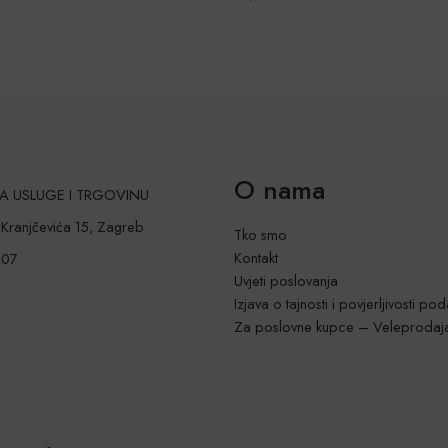
O nama
 ZA USLUGE I TRGOVINU
a Kranjčevića 15, Zagreb
Tko smo
Kontakt
207
Uvjeti poslovanja
Izjava o tajnosti i povjerljivosti po
Za poslovne kupce – Veleprodaj