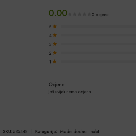
0.00
0 ocjene
5
4
3
2
1
Ocjene
Još uvijek nema ocjena.
SKU:
585448
Kategorija:
:
Modni dodaci i nakit