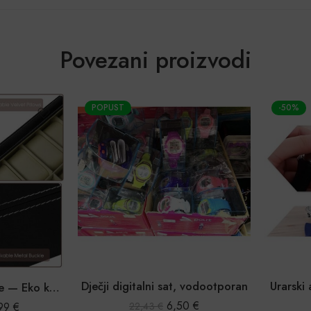
Povezani proizvodi
POPUST
-50%
Dječji digitalni sat, vodootporan
Urarski a
Kutija za ručne satove — Eko koža, organizer s 10 ili 12 pregrada
6,50
€
9
€
22,43
€