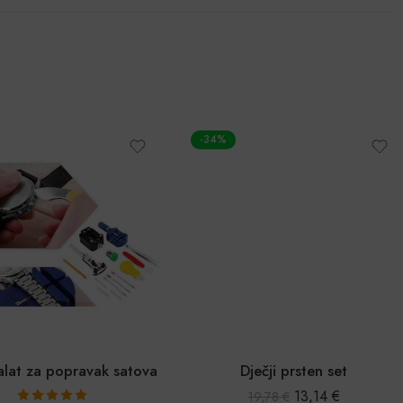
-34%
lat za popravak satova
Dječji prsten set
13,14
€
19,78
€