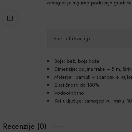
omogućuje sigurno podizanje grudi čak
Specifikacije:
Boja: bež, boja kože
Dimenzije: duljina trake – 5 m, šir
Materijal: pamuk + spandex + najlo
Elastičnost: do 180%
Vodootporno
Set uključuje: samoljepivu traku, 1
Recenzije (0)