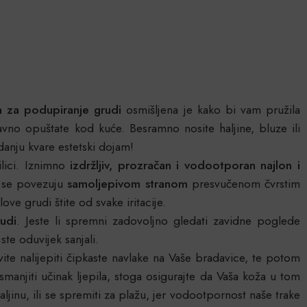
a za podupiranje grudi
osmišljena je kako bi vam pružila
tavno opuštate kod kuće. Besramno nosite haljine, bluze ili
danju kvare estetski dojam!
lici. Iznimno
izdržljiv, prozračan i vodootporan najlon i
m se povezuju
samoljepivom stranom
presvučenom čvrstim
love grudi štite od svake iritacije.
rudi
. Jeste li spremni zadovoljno gledati zavidne poglede
ste oduvijek sanjali.
te nalijepiti čipkaste navlake na Vaše bradavice, te potom
anjiti učinak ljepila, stoga osigurajte da Vaša koža u tom
jinu, ili se spremiti za plažu, jer vodootpornost naše trake