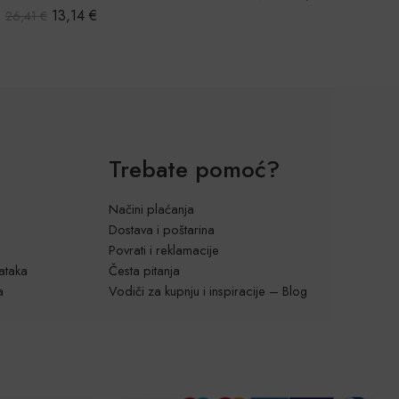
Ocijenjeno
13,14
€
26,41
€
5.00
od 5
Trebate pomoć?
Načini plaćanja
Dostava i poštarina
Povrati i reklamacije
dataka
Česta pitanja
a
Vodiči za kupnju i inspiracije – Blog