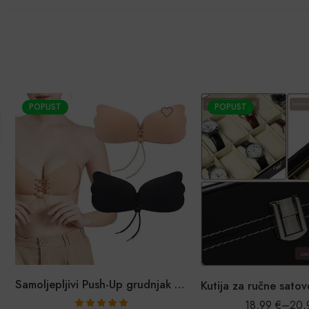
POPUST
POPUST
Samoljepljivi Push-Up grudnjak bez naramenica
18,99
€
–
20,9