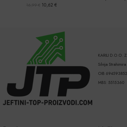
Ocijenjeno
10,62
€
16,99
€
5.00
od 5
KARILI D.O.O.
Silvija Strahimir
OIB 69459385
MBS: 5515360