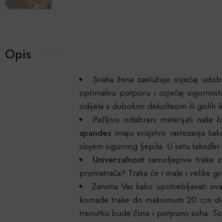
Opis
Svaka žena zaslužuje osjećaj udob
optimalnu potporu i osjećaj sigurnosti
odijela s dubokim dekolteom ili golih l
Pažljivo odabrani materijali naše
b
spandex
imaju svojstvo rastezanja ka
slojem sigurnog ljepila. U setu takođe
Univerzalnost
samoljepive trake z
promatrača? Traka će i male i velike gru
Zanima Vas kako upotrebljavati ova
komade trake do maksimum 20 cm duljin
trenutku bude čista i potpuno suha. To 