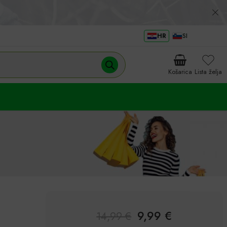
HR
SI
Košarica
Lista želja
9,99
€
14,99
€