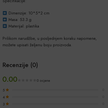
Specifikacije:
Dimenzije: 10*5*2 cm
Masa: 53.3 g
Materijal: plastika
Prilikom narudžbe, u posljednjem koraku napomene,
možete upisati željenu boju proizvoda.
Recenzije (0)
0.00
0 ocjene
5
0
4
0
3
0