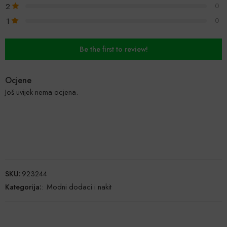
2
0
1
0
Be the first to review!
Ocjene
Još uvijek nema ocjena.
SKU:
923244
Kategorija:
:
Modni dodaci i nakit