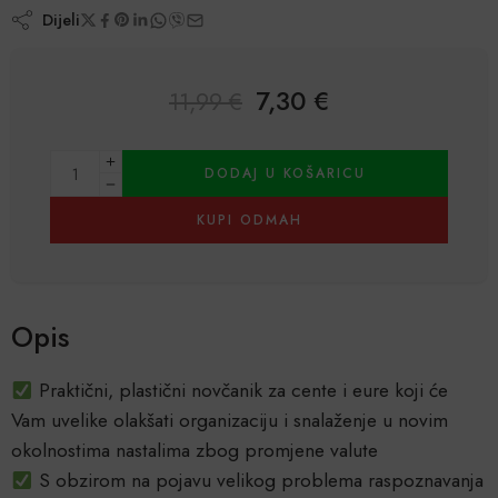
Dijeli
7,30
€
11,99
€
Alternative:
DODAJ U KOŠARICU
KUPI ODMAH
Opis
Praktični, plastični novčanik za cente i eure koji će
Vam uvelike olakšati organizaciju i snalaženje u novim
okolnostima nastalima zbog promjene valute
S obzirom na pojavu velikog problema raspoznavanja