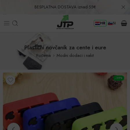
BESPLATNA DOSTAVA iznad 55€
HR
SI
Povrat u roku od 30 dana!
Plastični novčanik za cente i eure
Početna
Modni dodaci i nakit
-39%