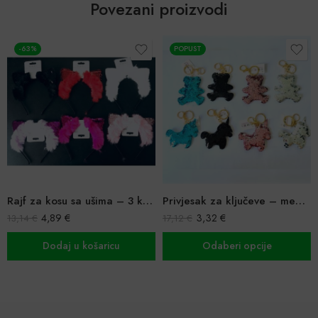
Povezani proizvodi
-63%
POPUST
Rajf za kosu sa ušima – 3 komada u setu
Privjesak za ključeve – medo i jednorog
4,89
€
3,32
€
13,14
€
17,12
€
Dodaj u košaricu
Odaberi opcije