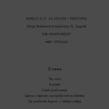
KARILI D.O.O. ZA USLUGE I TRGOVINU
Silvija Strahimira Kranjčevića 15, Zagreb
OIB 69459385207
MBS: 5515360
O nama
Tko smo
Kontakt
Uvjeti poslovanja
Izjava o tajnosti i povjerljivosti podataka
Za poslovne kupce – Veleprodaja