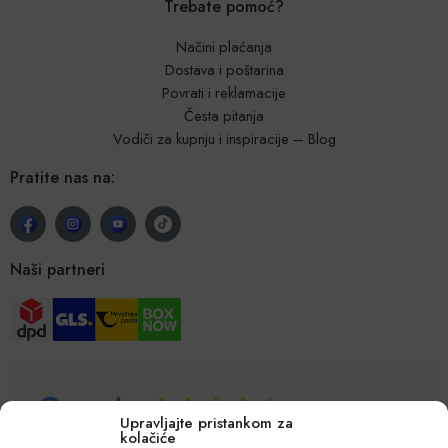
Trebate pomoć?
Načini plaćanja
Dostava i poštarina
Povrati i reklamacije
Česta pitanja
Vodiči za kupnju i inspiracije – Blog
Pratite nas na:
Naši partneri
Upravljajte pristankom za
kolačiće