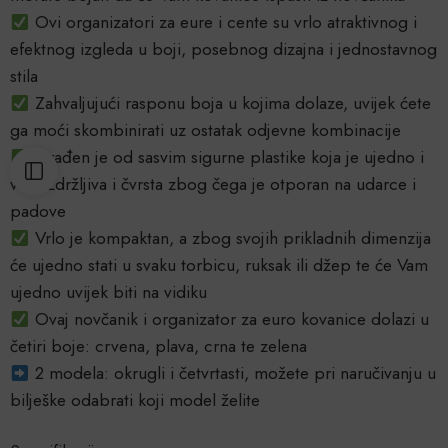
Ovi organizatori za eure i cente su vrlo atraktivnog i
efektnog izgleda u boji, posebnog dizajna i jednostavnog
stila
Zahvaljujući rasponu boja u kojima dolaze, uvijek ćete
ga moći skombinirati uz ostatak odjevne kombinacije
Izrađen je od sasvim sigurne plastike koja je ujedno i
vrlo izdržljiva i čvrsta zbog čega je otporan na udarce i
padove
Vrlo je kompaktan, a zbog svojih prikladnih dimenzija
će ujedno stati u svaku torbicu, ruksak ili džep te će Vam
ujedno uvijek biti na vidiku
Ovaj novčanik i organizator za euro kovanice dolazi u
četiri boje: crvena, plava, crna te zelena
2 modela: okrugli i četvrtasti, možete pri naručivanju u
bilješke odabrati koji model želite