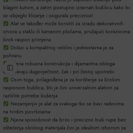
blagim kutom, a zatim postupno izravnati bušilicu kako bi
se izbjeglo klizanje i osigurala preciznost
Alat se također može koristiti za izradu dekorativnih
otvora u staklu ili kamenim pločama, pružajući korisnicima
širok raspon primjena
Dolazi u kompaktnoj veličini i jednostavna je za
pohranu
Njena robusna konstrukcija i dijamantna obloga
osiguravaju dugovječnost, čak i pri čestoj upotrebi
Osim toga, prilagođena je za korištenje sa širokim
rasponom bušilica, što je čini univerzalnim alatom za
različite potrebe bušenja
Nezamjenjiv je alat za svakoga tko se bavi radovima
na tvrdim površinama
Njena sposobnost da brzo i precizno buši rupe bez
oštećenja okolnog materijala čini je idealnim izborom za