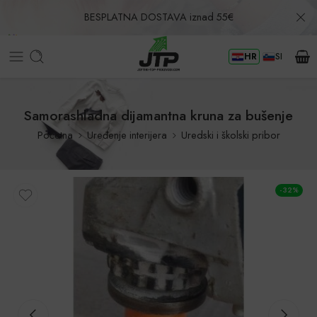
BESPLATNA DOSTAVA iznad 55€
HR
SI
Povrat u roku od 30 dana!
Samorashladna dijamantna kruna za bušenje
Početna
Uređenje interijera
Uredski i školski pribor
-32%