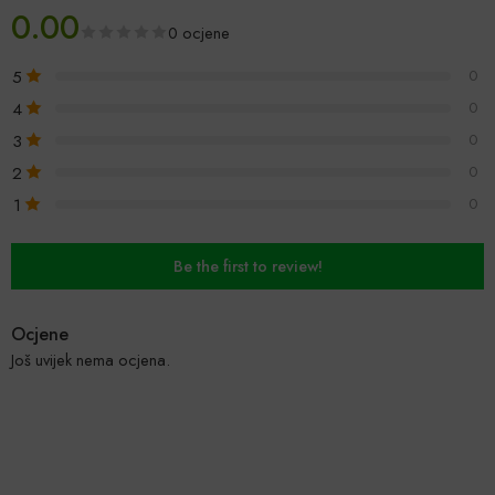
0.00
0 ocjene
5
0
4
0
3
0
2
0
1
0
Be the first to review!
Ocjene
Još uvijek nema ocjena.