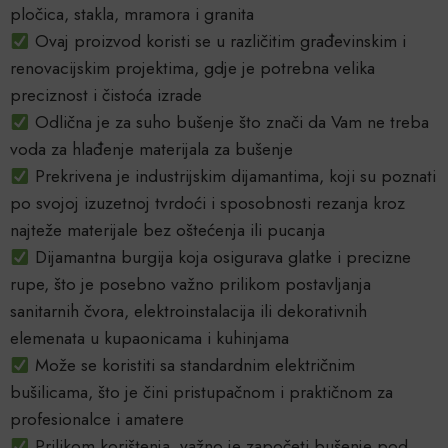
pločica, stakla, mramora i granita
Ovaj proizvod koristi se u različitim građevinskim i
renovacijskim projektima, gdje je potrebna velika
preciznost i čistoća izrade
Odlična je za suho bušenje što znači da Vam ne treba
voda za hlađenje materijala za bušenje
Prekrivena je industrijskim dijamantima, koji su poznati
po svojoj izuzetnoj tvrdoći i sposobnosti rezanja kroz
najteže materijale bez oštećenja ili pucanja
Dijamantna burgija koja osigurava glatke i precizne
rupe, što je posebno važno prilikom postavljanja
sanitarnih čvora, elektroinstalacija ili dekorativnih
elemenata u kupaonicama i kuhinjama
Može se koristiti sa standardnim električnim
bušilicama, što je čini pristupačnom i praktičnom za
profesionalce i amatere
Prilikom korištenja, važno je započeti bušenje pod