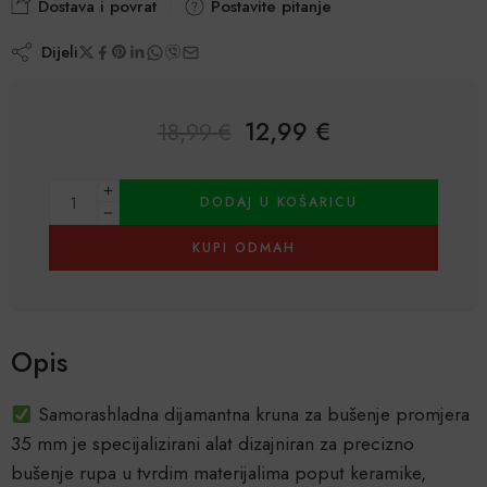
Dostava i povrat
Postavite pitanje
Dijeli
12,99
€
18,99
€
Alternative:
DODAJ U KOŠARICU
KUPI ODMAH
Opis
Samorashladna dijamantna kruna za bušenje promjera
35 mm je specijalizirani alat dizajniran za precizno
bušenje rupa u tvrdim materijalima poput keramike,