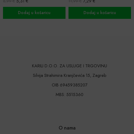
5,31
€
7,29
€
6,99
€
11,99
€
Dodaj u košaricu
Dodaj u košaricu
KARILI D.O.O. ZA USLUGE I TRGOVINU
Silvija Strahimira Kranjčevića 15, Zagreb
OIB 69459385207
MBS: 5515360
O nama