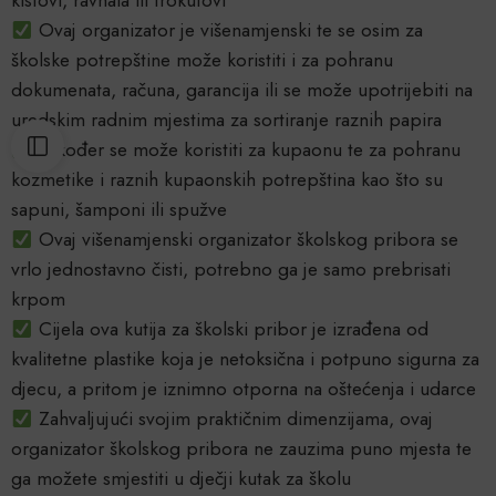
Ovaj organizator je višenamjenski te se osim za
školske potrepštine može koristiti i za pohranu
dokumenata, računa, garancija ili se može upotrijebiti na
uredskim radnim mjestima za sortiranje raznih papira
Također se može koristiti za kupaonu te za pohranu
kozmetike i raznih kupaonskih potrepština kao što su
sapuni, šamponi ili spužve
Ovaj višenamjenski organizator školskog pribora se
vrlo jednostavno čisti, potrebno ga je samo prebrisati
krpom
Cijela ova kutija za školski pribor je izrađena od
kvalitetne plastike koja je netoksična i potpuno sigurna za
djecu, a pritom je iznimno otporna na oštećenja i udarce
Zahvaljujući svojim praktičnim dimenzijama, ovaj
organizator školskog pribora ne zauzima puno mjesta te
ga možete smjestiti u dječji kutak za školu