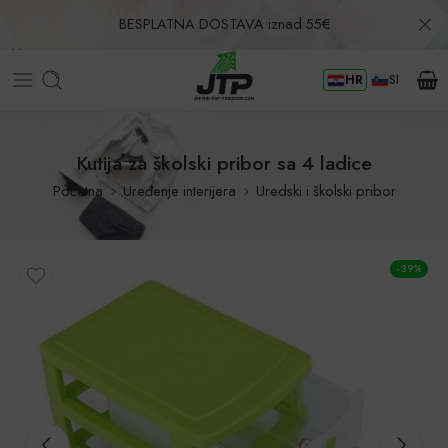
BESPLATNA DOSTAVA iznad 55€
HR
SI
Povrat u roku od 30 dana!
Kutija za školski pribor sa 4 ladice
Početna
Uređenje interijera
Uredski i školski pribor
-39%