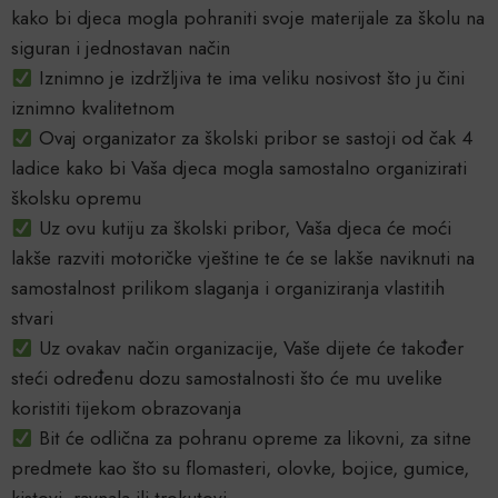
kako bi djeca mogla pohraniti svoje materijale za školu na
siguran i jednostavan način
Iznimno je izdržljiva te ima veliku nosivost što ju čini
iznimno kvalitetnom
Ovaj organizator za školski pribor se sastoji od čak 4
ladice kako bi Vaša djeca mogla samostalno organizirati
školsku opremu
Uz ovu kutiju za školski pribor, Vaša djeca će moći
lakše razviti motoričke vještine te će se lakše naviknuti na
samostalnost prilikom slaganja i organiziranja vlastitih
stvari
Uz ovakav način organizacije, Vaše dijete će također
steći određenu dozu samostalnosti što će mu uvelike
koristiti tijekom obrazovanja
Bit će odlična za pohranu opreme za likovni, za sitne
predmete kao što su flomasteri, olovke, bojice, gumice,
kistovi, ravnala ili trokutovi