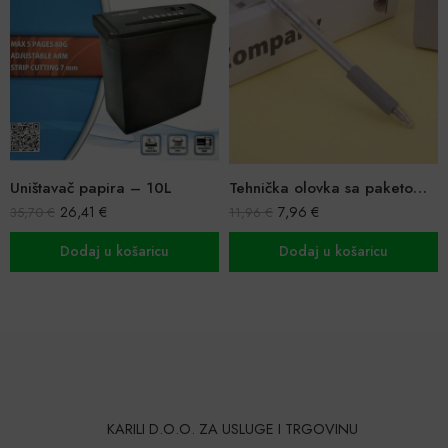
Tehnička olovka sa paketom mina 0.7 mm
Posuda za hranu sa grijačem
7,96
€
11,96
€
Ocijenjeno
19,99
€
–
22,99
€
5.00
od 5
Dodaj u košaricu
Odaberi opcije
KARILI D.O.O. ZA USLUGE I TRGOVINU