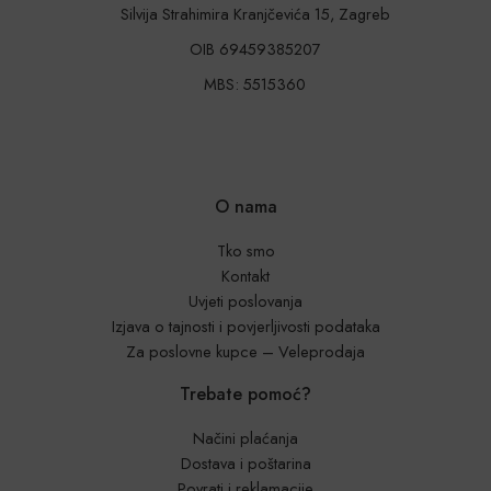
Silvija Strahimira Kranjčevića 15, Zagreb
OIB 69459385207
MBS: 5515360
O nama
Tko smo
Kontakt
Uvjeti poslovanja
Izjava o tajnosti i povjerljivosti podataka
Za poslovne kupce – Veleprodaja
Trebate pomoć?
Načini plaćanja
Dostava i poštarina
Povrati i reklamacije