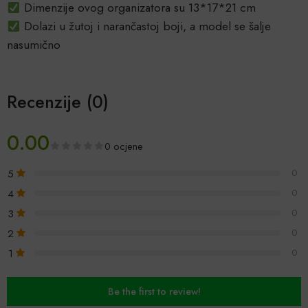
Dimenzije ovog organizatora su 13*17*21 cm
Dolazi u žutoj i narančastoj boji, a model se šalje
nasumično
Recenzije (0)
0.00
0 ocjene
5
0
4
0
3
0
2
0
1
0
Be the first to review!