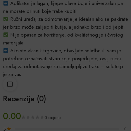
Aplikator je lagan, lijepe plave boje i univerzalan pa
ne morate brinuti koje trake kupiti
Ručni uređaj za odmotavanje je idealan ako se pakirate
jer brzo može zalijepiti kutije, a jednako brzo i odlijepiti
Nije opasan za korištenje, od kvalitetnog je i čvrstog
materijala
Ako ste vlasnik trgovine, obavljate selidbe ili vam je
potrebno označavati stvari koje posjedujete, ovaj ručni
uređaj za odmotavanje za samoljepljivu traku – selotejp
je za vas
Recenzije (0)
0.00
0 ocjene
5
0