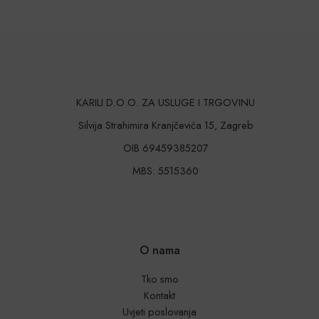
KARILI D.O.O. ZA USLUGE I TRGOVINU
Silvija Strahimira Kranjčevića 15, Zagreb
OIB 69459385207
MBS: 5515360
O nama
Tko smo
Kontakt
Uvjeti poslovanja