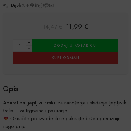
Dijeli
11,99
€
14,47
€
Alternative:
DODAJ U KOŠARICU
KUPI ODMAH
Opis
Aparat za ljepljivu traku
za nanošenje i skidanje ljepljivih
traka – za trgovine i pakiranje
Označite proizvode ili se pakirajte brže i preciznije
nego prije