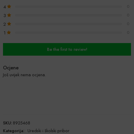
4
0
3
0
2
0
1
0
Be the first to review!
Ocjene
Još uvijek nema ocjena.
SKU:
8925468
Kategorija:
:
Uredski i školski pribor