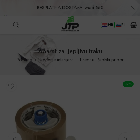
BESPLATNA DOSTAVA iznad 55€
HR
SI
Povrat u roku od 30 dana!
Aparat za ljepljivu traku
Početna
Uređenje interijera
Uredski i školski pribor
-17%