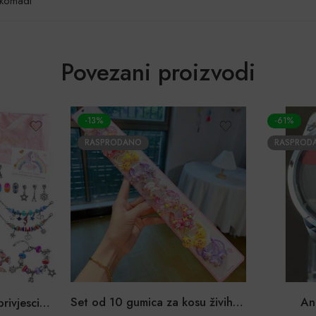
i komadi
Povezani proizvodi
-13%
-61%
RASPRODANO
RASPROD
Set od 10 gumica za kosu živih boja i oblika
An
Set za izradu nakita s privjescima + kutija