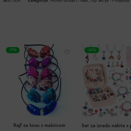
SKU:
N/A
Kategorije:
Modni dodaci i nakit
,
Top akcije - Posljednj
-77%
-50%
Rajf za kosu s mašnicom