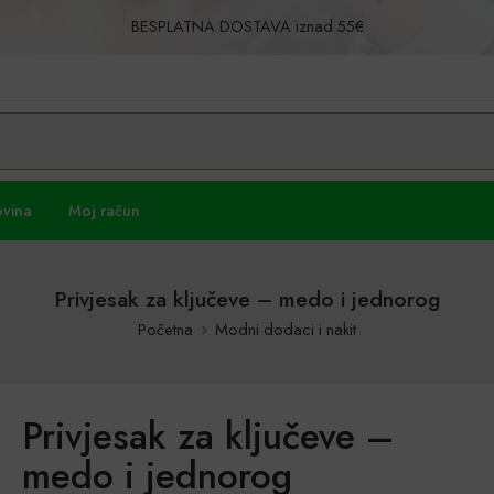
BESPLATNA DOSTAVA iznad 55€
Povrat u roku od 30 dana!
ovina
Moj račun
Privjesak za ključeve – medo i jednorog
Početna
Modni dodaci i nakit
Privjesak za ključeve –
medo i jednorog