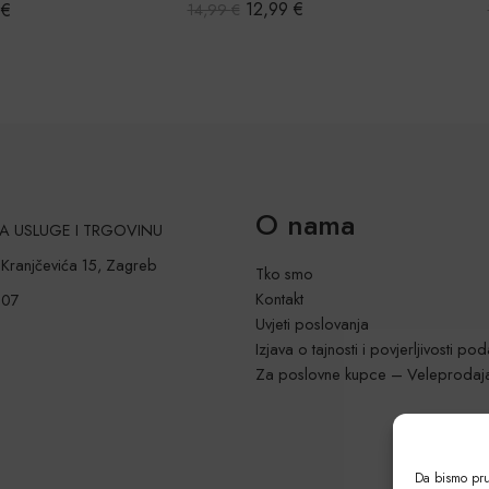
12,99
€
9
€
14,99
€
O nama
 ZA USLUGE I TRGOVINU
a Kranjčevića 15, Zagreb
Tko smo
Kontakt
207
Uvjeti poslovanja
Izjava o tajnosti i povjerljivosti po
Za poslovne kupce – Veleprodaj
Da bismo pruž