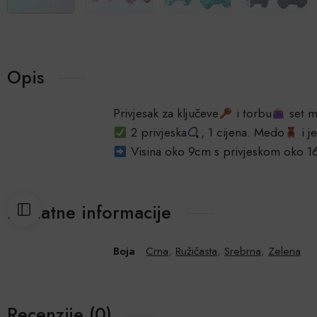
Opis
Privjesak za ključeve
i torbu
set 
2 privjeska
, 1 cijena. Medo
i j
Visina oko 9cm s privjeskom oko 
Dodatne informacije
Boja
Crna
,
Ružičasta
,
Srebrna
,
Zelena
Recenzije (0)