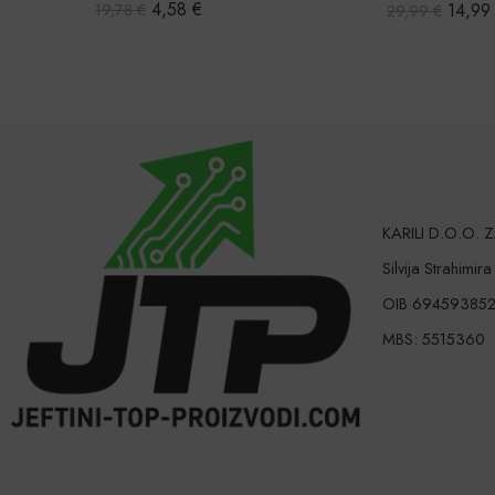
4,58
€
14,9
19,78
€
29,99
€
KARILI D.O.O.
Silvija Strahimir
OIB 69459385
MBS: 5515360