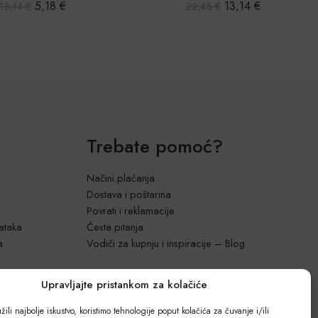
5,18
€
13,14
€
13,14
€
22,43
€
Trebate pomoć?
Načini plaćanja
Dostava i poštarina
Povrati i reklamacije
dataka
Česta pitanja
a
Vodiči za kupnju i inspiracije – Blog
Upravljajte pristankom za kolačiće
ili najbolje iskustvo, koristimo tehnologije poput kolačića za čuvanje i/ili