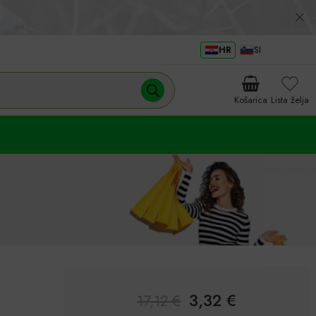
HR
SI
Košarica
Lista želja
3,32
€
17,12
€