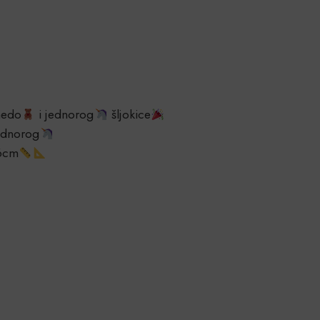
medo
i jednorog
šljokice
ednorog
16cm