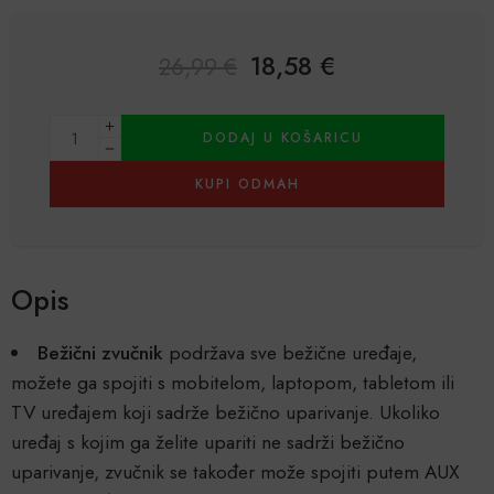
18,58
€
26,99
€
Alternative:
DODAJ U KOŠARICU
KUPI ODMAH
Opis
Bežični zvučnik
podržava sve bežične uređaje,
možete ga spojiti s mobitelom, laptopom, tabletom ili
TV uređajem koji sadrže bežično uparivanje. Ukoliko
uređaj s kojim ga želite upariti ne sadrži bežično
uparivanje, zvučnik se također može spojiti putem AUX