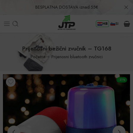
BESPLATNA DOSTAVA iznad 55€
HR
SI
Povrat u roku od 30 dana!
Prijenosni bežični zvučnik – TG168
Početna
Prijenosni bluetooth zvučnici
-31%