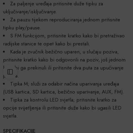
Za paljenje uređaja pritisnite duže tipku za
uključivanje/isključivanje.
Za pauzu tijekom reproduciranja jednom pritisnite
tipku play/pause.
S FM funkcijom, pritisnite kratko kako bi pretraživao
radijske stanice te opet kako bi prestali.
Kada je zvučnik bežično uparen, u slučaju poziva,
pritisnite kratko kako bi odgovorili na poziv, još jednom
kako bi ga prekinuli ili pritisnite dva puta za upućivanje
poziva.
Tipka M; služi za odabir načina uparivanja uređaja
(USB kartica, SD kartica, bežično uparivanje, AUX, FM).
Tipka za kontrolu LED svjetla; pritisnite kratko za
opcije svijetljenja ili pritisnite duže kako bi ugasili LED
svjetla.
SPECIFIKACIJE