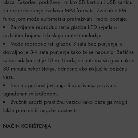
ulaza. Također, podržava i mikro SD karticu i USB karticu
za reproduciranje zvukova MP3 formata. Zvučnik s FM
funkcijom može automatski pretraživati i radio postaje.
Za vrijeme reproduciranja glazbe LED svjetla u
različitim bojama bljeskaju prateći melodiju.
Može reproducirati glazbu 3 sata bez punjenja, a
dovoljno je 3-4 sata punjenja kako bi se napunio. Bežična
radna udaljenost je 10 m. Uređaj se automatski gasi nakon
30 minuta nekorištenja, odnosno ako isključite bežičnu
vezu.
Ima mogućnost javljanja ili upućivanja poziva s
ugrađenim mikrofonom.
Zvučnik sadrži praktičnu vezicu kako biste ga mogli
lakše prenjeti ili negdje postaviti.
NAČIN KORIŠTENJA