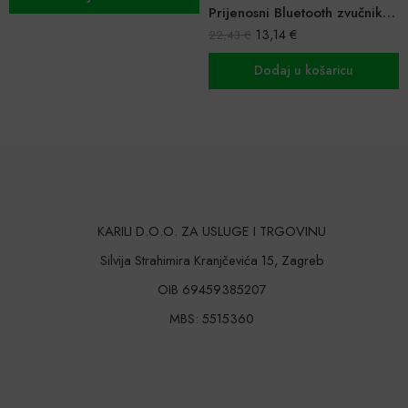
Prijenosni Bluetooth zvučnik sa punjenjem na solarno
13,14
€
22,43
€
Dodaj u košaricu
KARILI D.O.O. ZA USLUGE I TRGOVINU
Silvija Strahimira Kranjčevića 15, Zagreb
OIB 69459385207
MBS: 5515360