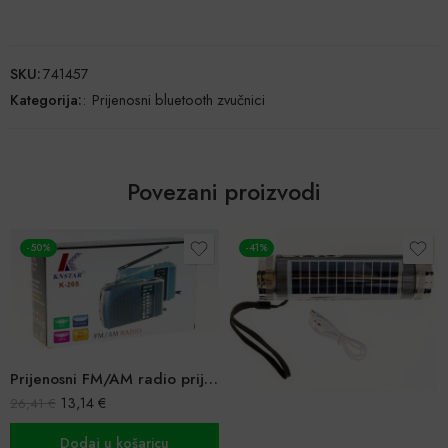
SKU:
741457
Kategorija:
:
Prijenosni bluetooth zvučnici
Povezani proizvodi
-50%
-41%
Prijenosni FM/AM radio prijemnik
13,14
€
26,41
€
Dodaj u košaricu