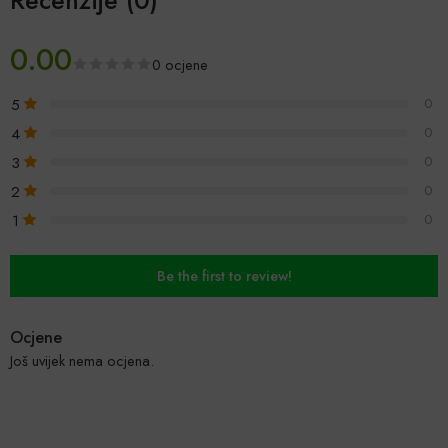
0.00
0 ocjene
5
0
4
0
3
0
2
0
1
0
Be the first to review!
Ocjene
Još uvijek nema ocjena.