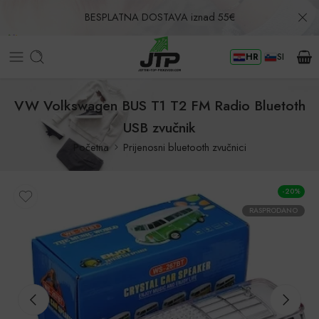
BESPLATNA DOSTAVA iznad 55€
HR
SI
Povrat u roku od 30 dana!
VW Volkswagen BUS T1 T2 FM Radio Bluetoth
USB zvučnik
Početna
Prijenosni bluetooth zvučnici
-20%
RASPRODANO