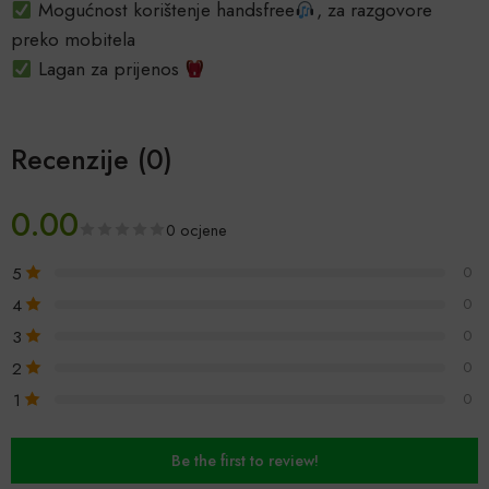
Mogućnost korištenje handsfree
, za razgovore
preko mobitela
Lagan za prijenos
Recenzije (0)
0.00
0 ocjene
5
0
4
0
3
0
2
0
1
0
Be the first to review!