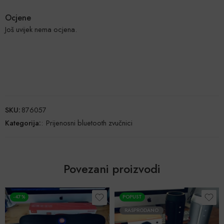
Ocjene
Još uvijek nema ocjena.
SKU:
876057
Kategorija:
:
Prijenosni bluetooth zvučnici
Povezani proizvodi
-47%
POPUST
RASPRODANO