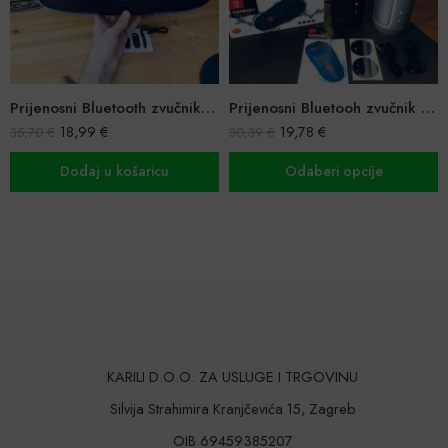
Prijenosni Bluetooth zvučnik X-one
Prijenosni Bluetooh zvučnik Charge 2
18,99
€
19,78
€
35,70
€
30,39
€
Dodaj u košaricu
Odaberi opcije
KARILI D.O.O. ZA USLUGE I TRGOVINU
Silvija Strahimira Kranjčevića 15, Zagreb
OIB 69459385207