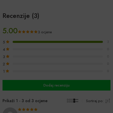
Recenzije (3)
5.00
3 ocjene
5
3
4
0
3
0
2
0
1
0
Dodaj recenziju
Prikaži 1 - 3 od 3 ocjene
Sortiraj po: