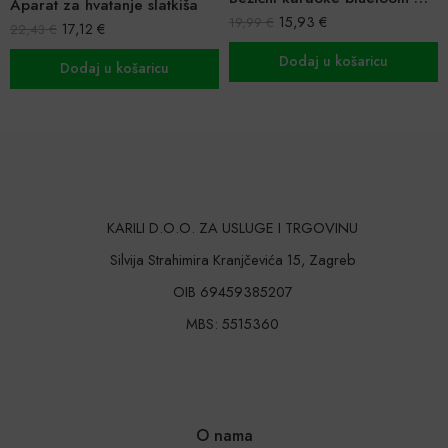
Aparat za hvatanje slatkiša
15,93
€
19,99
€
17,12
€
22,43
€
Dodaj u košaricu
Dodaj u košaricu
KARILI D.O.O. ZA USLUGE I TRGOVINU
Silvija Strahimira Kranjčevića 15, Zagreb
OIB 69459385207
MBS: 5515360
O nama