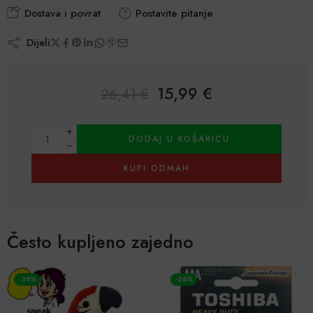
Korisničke
3
Dostava i povrat
Postavite pitanje
ocjene:
5.00
od
Dijeli
ukupno 5 (
korisnika)
15,99
€
26,41
€
Alternative:
DODAJ U KOŠARICU
KUPI ODMAH
Često kupljeno zajedno
-39%
-26%