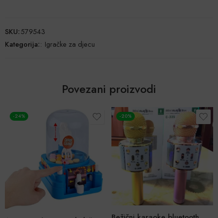
SKU:
579543
Kategorija:
:
Igračke za djecu
Povezani proizvodi
-24%
-20%
Bežični karaoke bluetooth mikrofon – NOVO