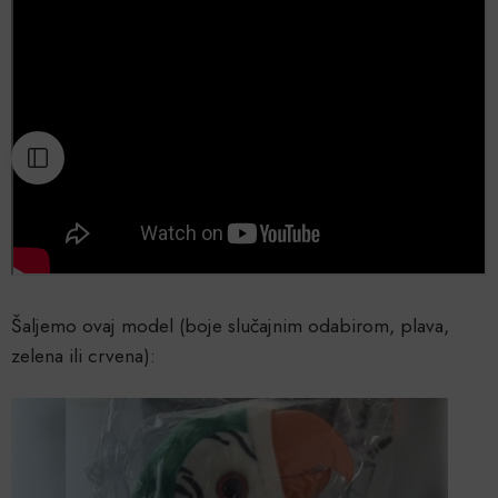
Šaljemo ovaj model (boje slučajnim odabirom, plava,
zelena ili crvena):