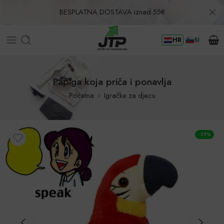
BESPLATNA DOSTAVA iznad 55€
HR
SI
Povrat u roku od 30 dana!
Papiga koja priča i ponavlja
Početna
Igračke za djecu
-39%