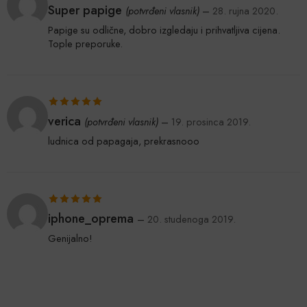
Ocijenjeno
5
Super papige
(potvrđeni vlasnik)
–
28. rujna 2020.
od 5
Papige su odlične, dobro izgledaju i prihvatljiva cijena.
Tople preporuke.
Ocijenjeno
5
verica
(potvrđeni vlasnik)
–
19. prosinca 2019.
od 5
ludnica od papagaja, prekrasnooo
Ocijenjeno
5
iphone_oprema
–
20. studenoga 2019.
od 5
Genijalno!