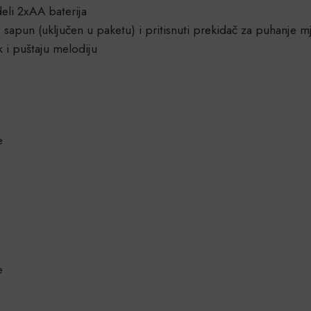
eli 2xAA baterija
, sapun (uključen u paketu) i pritisnuti prekidač za puhanje m
 i puštaju melodiju
e
e