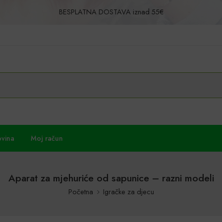
BESPLATNA DOSTAVA iznad 55€
Povrat u roku od 30 dana!
ovina
Moj račun
Aparat za mjehuriće od sapunice – razni modeli
Početna
Igračke za djecu