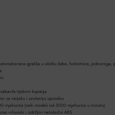
tomatizirana igračka u obliku žabe, hobotnice, jednoroga, p
e
in
 zabavila tijekom kupanja
no za vanjsku i unutarnju uporabu
00 mjehurića (neki modeli od 3000 mjehurića u minutu)
ran vrhunski i izdržljivi netoksični ABS