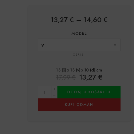
13,27
€
–
14,60
€
MODEL
OBRIŠI
13 (š) x 13 (v) x 10 (d) cm
13,27
€
17,99
€
DODAJ U KOŠARICU
KUPI ODMAH
Alternative: