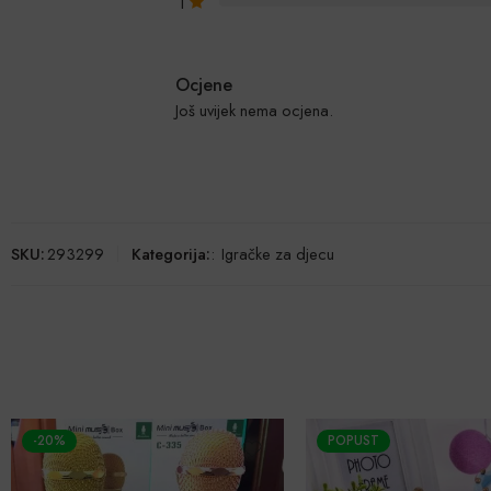
1
Ocjene
Još uvijek nema ocjena.
SKU:
293299
Kategorija:
:
Igračke za djecu
-20%
POPUST