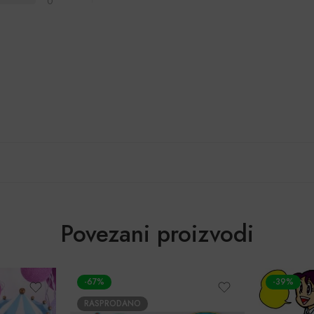
0
Povezani proizvodi
-67%
-39%
RASPRODANO