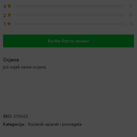
3
0
2
0
1
0
Be the first to review!
Ocjene
Još uvijek nema ocjena.
SKU:
315662
Kategorija:
:
Kućanski aparati i pomagala