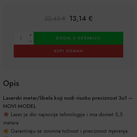
13,14
€
22,43
€
Alternative:
DODAJ U KOŠARICU
KUPI ODMAH
Opis
Laserski metar/libela koji nudi visoku preciznost 3u1 –
NOVI MODEL
Laser je dio najnovije tehnologije i ima domet 5,5
metara
Garantiraju se iznimna točnost i preciznost mjerenja