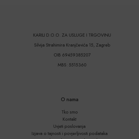
KARILI D.O.O. ZA USLUGE I TRGOVINU
Silvija Strahimira Kranjčevića 15, Zagreb
OIB 69459385207
MBS: 5515360
O nama
Tko smo
Kontakt
Uvjeti poslovanja
Izjava o tajnosti i povjerljivosti podataka