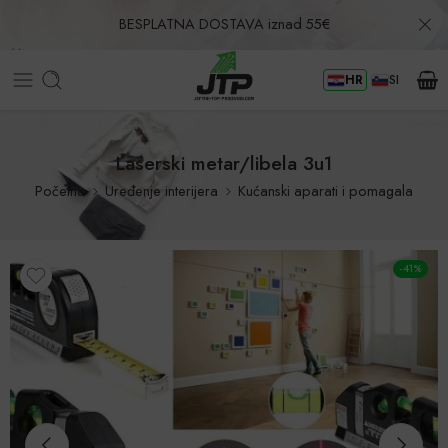
BESPLATNA DOSTAVA iznad 55€
HR
SI
Povrat u roku od 30 dana!
Laserski metar/libela 3u1
Početna
Uređenje interijera
Kućanski aparati i pomagala
-41%