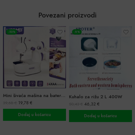
Povezani proizvodi
-50%
-8%
Mini šivaća mašina na baterije
Kuhalo za rižu 2 L 400W
19,78
€
39,68
€
46,32
€
50,43
€
Dodaj u košaricu
Dodaj u košaricu