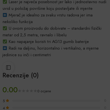
Laser je najveća posebnost jer lako i jednostavno nudi
uvid u položaj površine koju postavljate ili mjerite
Mjerač je idealno za svaku vrstu radova jer ima
nekoliko funkcija
U ovom proizvodu do dobivate – standardni fizički
metar od 2,5 metra, ravnalo i libelu
Kao napajanje koristi tri AG13 gumb baterije
Radi na daljinu, horizontalno i vertikalno, a mjerne
jedinice su inči i centimetri
Recenzije (0)
0.00
0 ocjene
5
0
4
0