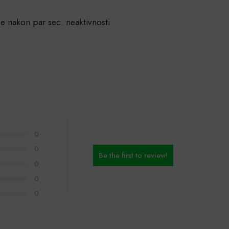
e nakon par sec. neaktivnosti
0
0
Be the first to review!
0
0
0