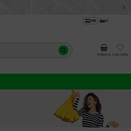
HR
SI
Košarica
Lista želja