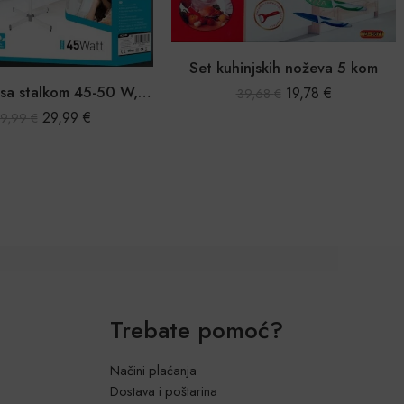
injskih noževa 5 kom
19,78
€
39,68
€
Ručni čistač na paru
33,05
€
53,09
€
Trebate pomoć?
Načini plaćanja
Dostava i poštarina