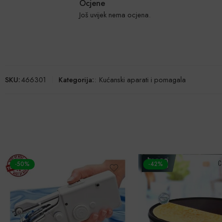
Ocjene
Još uvijek nema ocjena.
SKU:
466301
Kategorija:
:
Kućanski aparati i pomagala
-42%
-50%
RASPRODANO