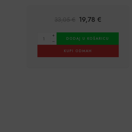
19,78
€
33,05
€
Alternative:
DODAJ U KOŠARICU
KUPI ODMAH