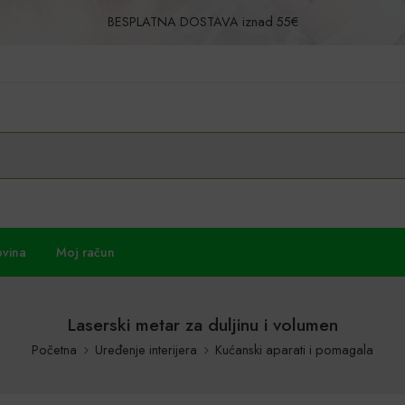
BESPLATNA DOSTAVA iznad 55€
Povrat u roku od 30 dana!
ovina
Moj račun
Laserski metar za duljinu i volumen
Početna
Uređenje interijera
Kućanski aparati i pomagala