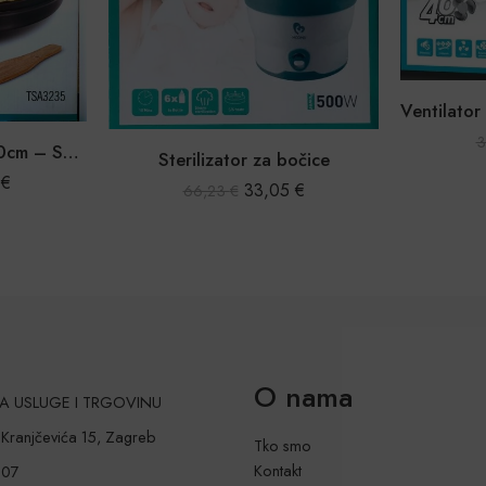
Set kuh
Ventilator sa stalkom 45-50 W, 3 brzine
29,99
€
39,99
€
očice
5
€
O nama
 ZA USLUGE I TRGOVINU
a Kranjčevića 15, Zagreb
Tko smo
Kontakt
207