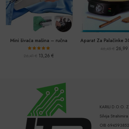
Aparat Za Palačinke 30cm – Savršen za Svaku Kuhinju
Sterilizator za b
26,99
€
46,45
€
33,0
66,23
€
KARILI D.O.O.
Silvija Strahimir
OIB 69459385