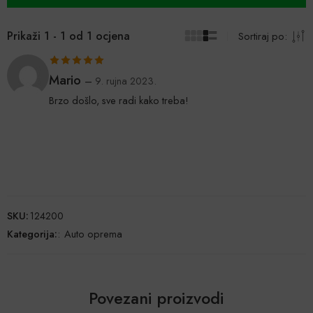
Prikaži 1 - 1 od 1 ocjena
Sortiraj po:
Ocijenjeno
5
Mario
–
9. rujna 2023.
od 5
Brzo došlo, sve radi kako treba!
SKU:
124200
Kategorija:
:
Auto oprema
Povezani proizvodi