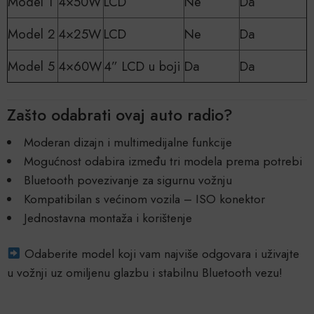
Model 1
4×50W
LCD
Ne
Da
Model 2
4×25W
LCD
Ne
Da
Model 5
4×60W
4” LCD u boji
Da
Da
Zašto odabrati ovaj auto radio?
Moderan dizajn i multimedijalne funkcije
Mogućnost odabira između tri modela prema potrebi
Bluetooth povezivanje za sigurnu vožnju
Kompatibilan s većinom vozila – ISO konektor
Jednostavna montaža i korištenje
Odaberite model koji vam najviše odgovara i uživajte
u vožnji uz omiljenu glazbu i stabilnu Bluetooth vezu!