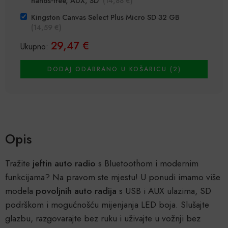
hands‑free, AUX, SD
(
14,88
€
)
Kingston Canvas Select Plus Micro SD 32 GB
(
14,59
€
)
29,47
€
Ukupno:
DODAJ ODABRANO U KOŠARICU (2)
Opis
Tražite
jeftin auto radio
s Bluetoothom i modernim
funkcijama? Na pravom ste mjestu! U ponudi imamo više
modela
povoljnih auto radija
s USB i AUX ulazima, SD
podrškom i mogućnošću mijenjanja LED boja. Slušajte
glazbu, razgovarajte bez ruku i uživajte u vožnji bez