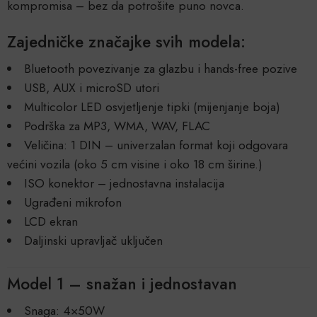
kompromisa – bez da potrošite puno novca.
Zajedničke značajke svih modela:
Bluetooth povezivanje za glazbu i hands-free pozive
USB, AUX i microSD utori
Multicolor LED osvjetljenje tipki (mijenjanje boja)
Podrška za MP3, WMA, WAV, FLAC
Veličina: 1 DIN – univerzalan format koji odgovara
većini vozila (oko 5 cm visine i oko 18 cm širine.)
ISO konektor – jednostavna instalacija
Ugrađeni mikrofon
LCD ekran
Daljinski upravljač uključen
Model 1 – snažan i jednostavan
Snaga: 4×50W