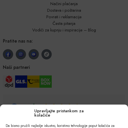
Načini plaćanja
Dostava i poštarina
Povrati i reklamacije
Česta pitanja
Vodiči za kupnju i inspiracije – Blog
Pratite nas na:
Naši partneri
Upravljajte pristankom za
kolačiće
Da bismo pružili najbolje iskustvo, koristimo tehnologije poput kolačića za