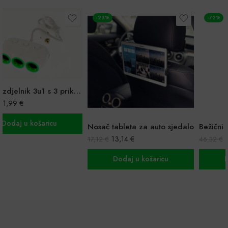
-23%
-72%
Nosač tableta za auto sjedalo
Bežični auto punjač/držač za mobitel
13,14
€
13,14
€
17,12
€
46,32
€
Dodaj u košaricu
Dodaj u košaricu