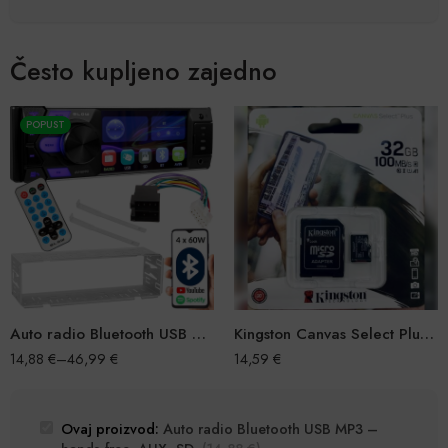
Često kupljeno zajedno
POPUST
Auto radio Bluetooth USB MP3 – hands‑free, AUX, SD
Kingston Canvas Select Plus Micro SD 32 GB
14,88
€
–
46,99
€
14,59
€
Ovaj proizvod:
Auto radio Bluetooth USB MP3 –