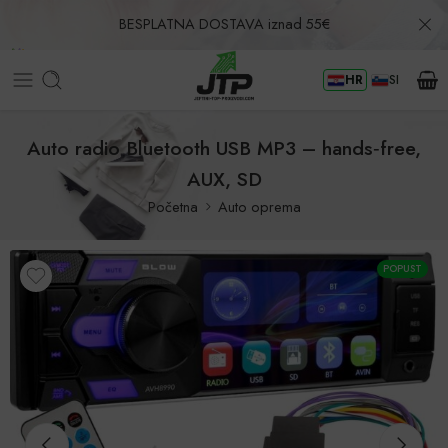
BESPLATNA DOSTAVA iznad 55€
HR
SI
Povrat u roku od 30 dana!
Auto radio Bluetooth USB MP3 – hands‑free,
AUX, SD
Početna
Auto oprema
POPUST