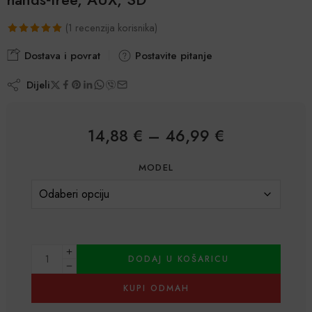
(
1
recenzija korisnika)
Korisnička
1
Dostava i povrat
Postavite pitanje
ocjena:
5.00
od
Dijeli
ukupno 5 (
korisnika)
14,88
€
–
46,99
€
MODEL
DODAJ U KOŠARICU
KUPI ODMAH
Alternative: