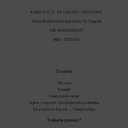
KARILI D.O.O. ZA USLUGE I TRGOVINU
Silvija Strahimira Kranjčevića 15, Zagreb
OIB 69459385207
MBS: 5515360
O nama
Tko smo
Kontakt
Uvjeti poslovanja
Izjava o tajnosti i povjerljivosti podataka
Za poslovne kupce – Veleprodaja
Trebate pomoć?