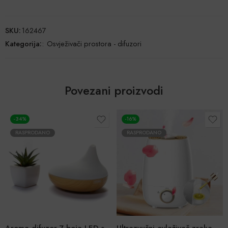
SKU:
162467
Kategorija:
:
Osvježivači prostora - difuzori
Povezani proizvodi
-16%
-48%
NO
RASPRODANO
RASPRODANO
Aroma difuzor 7 boja LED svjetla
Ultrazvučni ovlaživač zraka – difuzor