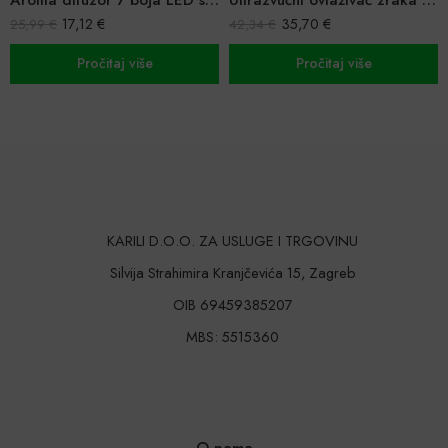
2
€
35,70
€
17,12
42,34
€
33,05
€
očitaj više
Pročitaj više
Proč
KARILI D.O.O. ZA USLUGE I TRGOVINU
Silvija Strahimira Kranjčevića 15, Zagreb
OIB 69459385207
MBS: 5515360