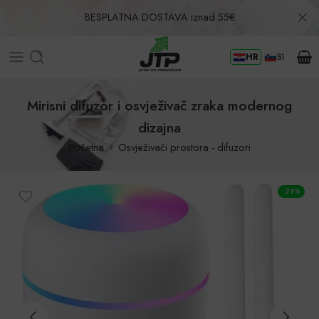
BESPLATNA DOSTAVA iznad 55€
HR
SI
Povrat u roku od 30 dana!
Mirisni difuzor i osvježivač zraka modernog
dizajna
Početna
Osvježivači prostora - difuzori
-29%