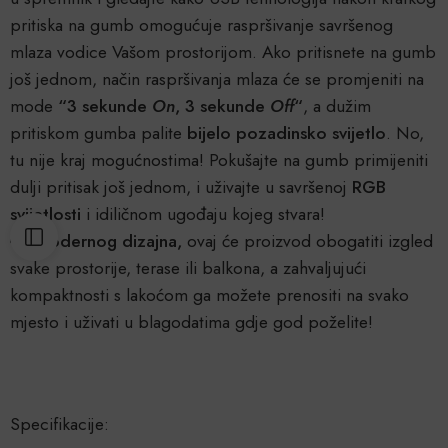
pritiska na gumb omogućuje raspršivanje savršenog
mlaza vodice Vašom prostorijom. Ako pritisnete na gumb
još jednom, način raspršivanja mlaza će se promjeniti na
mode
“3 sekunde
On
, 3 sekunde
Off
“
, a dužim
pritiskom gumba palite
bijelo pozadinsko svijetlo
. No,
tu nije kraj mogućnostima! Pokušajte na gumb primijeniti
dulji pritisak još jednom, i uživajte u savršenoj
RGB
svijetlosti
i idiličnom ugođaju kojeg stvara!
Modernog dizajna,
ovaj će proizvod obogatiti izgled
svake prostorije, terase ili balkona, a zahvaljujući
kompaktnosti s lakoćom ga možete prenositi na svako
mjesto i uživati u blagodatima gdje god poželite!
Specifikacije: