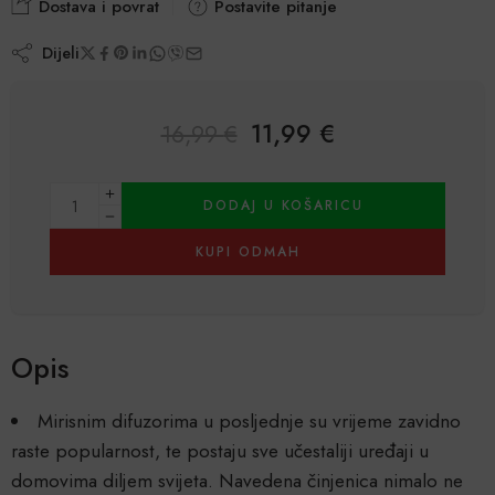
Dostava i povrat
Postavite pitanje
Dijeli
11,99
€
16,99
€
Alternative:
DODAJ U KOŠARICU
KUPI ODMAH
Opis
Mirisnim difuzorima u posljednje su vrijeme zavidno
raste popularnost, te postaju sve učestaliji uređaji u
domovima diljem svijeta. Navedena činjenica nimalo ne