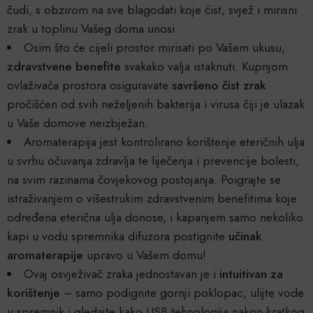
čudi, s obzirom na sve blagodati koje čist, svjež i mirisni
zrak u toplinu Vašeg doma unosi.
Osim što će cijeli prostor mirisati po Vašem ukusu,
zdravstvene benefite
svakako valja istaknuti. Kupnjom
ovlaživača prostora osiguravate
savršeno čist zrak
pročišćen od svih neželjenih bakterija i virusa čiji je ulazak
u Vaše domove neizbježan.
Aromaterapija jest kontrolirano korištenje eteričnih ulja
u svrhu očuvanja zdravlja te liječenja i prevencije bolesti,
na svim razinama čovjekovog postojanja. Poigrajte se
istraživanjem o višestrukim zdravstvenim benefitima koje
određena eterična ulja donose, i kapanjem samo nekoliko
kapi u vodu spremnika difuzora postignite
učinak
aromaterapije
upravo u Vašem domu!
Ovaj osvježivač zraka jednostavan je i
intuitivan za
korištenje
– samo podignite gornji poklopac, ulijte vode
u spremnik i gledajte kako USB tehnologija nakon kratkog