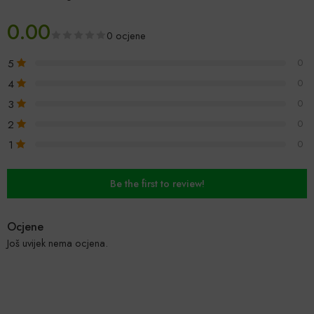
0.00
0 ocjene
5
0
4
0
3
0
2
0
1
0
Be the first to review!
Ocjene
Još uvijek nema ocjena.