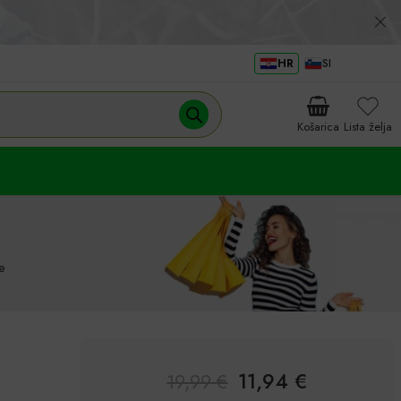
HR
SI
Košarica
Lista želja
e
11,94
€
19,99
€