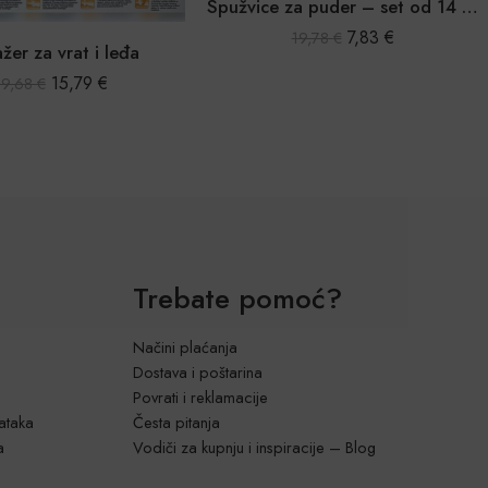
Spužvice za puder – set od 14 kom.
7,83
€
19,78
€
žer za vrat i leđa
15,79
€
39,68
€
Trebate pomoć?
Načini plaćanja
Dostava i poštarina
Povrati i reklamacije
dataka
Česta pitanja
a
Vodiči za kupnju i inspiracije – Blog