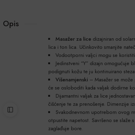
Opis
Masažer za lice
dizajniran od solar
lica i ton lica. Učinkovito smanjite nat
Vodootporni valjci mogu se koristiti 
Jedinstveni “Y” dizajn omogućuje b
podignuti kožu te ju kontinuirano stezat
Višenamjenski
– Masažer se može pr
će se osloboditi kada valjak dodirne ko
Dijamantni valjak za lice jednostava
čišćenje te za prenošenje. Dimenzije 
Svakodnevnom upotrebom ovog ma
otpustite napetost. Savršeno se slaže s 
zaglađuje bore.