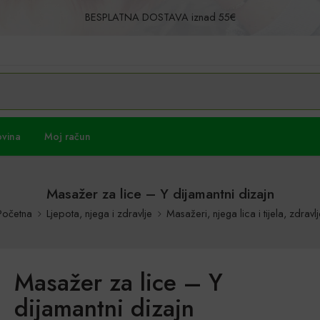
BESPLATNA DOSTAVA iznad 55€
Povrat u roku od 30 dana!
ovina
Moj račun
Masažer za lice – Y dijamantni dizajn
Početna
Ljepota, njega i zdravlje
Masažeri, njega lica i tijela, zdravlj
Masažer za lice – Y
dijamantni dizajn