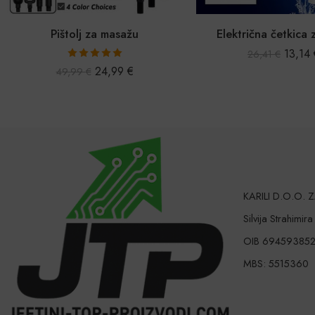
Pištolj za masažu
Električna četkica 
13,14
26,41
€
Ocijenjeno
24,99
€
49,99
€
5.00
od 5
KARILI D.O.O.
Silvija Strahimir
OIB 69459385
MBS: 5515360