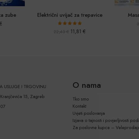
za zube
Električni uvijač za trepavice
Masa
€
Ocijenjeno
11,81
€
22,43
€
5.00
od 5
O nama
 ZA USLUGE I TRGOVINU
a Kranjčevića 15, Zagreb
Tko smo
Kontakt
207
Uvjeti poslovanja
Izjava o tajnosti i povjerljivosti po
Za poslovne kupce – Veleprodaj