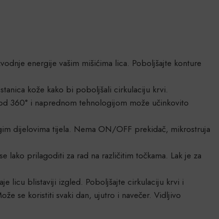
vodnje energije vašim mišićima lica. Poboljšajte konture
 stanica kože kako bi poboljšali cirkulaciju krvi.
je od 360° i naprednom tehnologijom može učinkovito
gim dijelovima tijela. Nema ON/OFF prekidač, mikrostruja
 lako prilagoditi za rad na različitim točkama. Lak je za
aje licu blistaviji izgled. Poboljšajte cirkulaciju krvi i
e se koristiti svaki dan, ujutro i navečer. Vidljivo