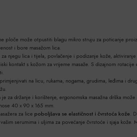
ne ploče može otpustiti blagu mikro struju za poticanje proiz
ečenost i bore masažom lica.
za njegu lica i tijela, povlačenje i podizanje kože, aktiviranje
liski kontakt s kožom za vrijeme masaže. S dizajnom rotaci
i.
imjenjivati na licu, rukama, nogama, grudima, leđima i dru
žu.
n je za držanje i korištenje, ergonomska masažna drška može se
iznose 40 x 90 x 165 mm.
sažera za lice
poboljšava se elastičnost i čvrstoća kože
. D
vašim serumima i uljima za povećanje čvrstoće i sjaja kože. Mož