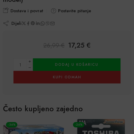
Dostava i povrat
Postavite pitanje
Dijeli
17,25
€
26,99
€
Alternative:
DODAJ U KOŠARICU
KUPI ODMAH
Često kupljeno zajedno
-36%
-26%