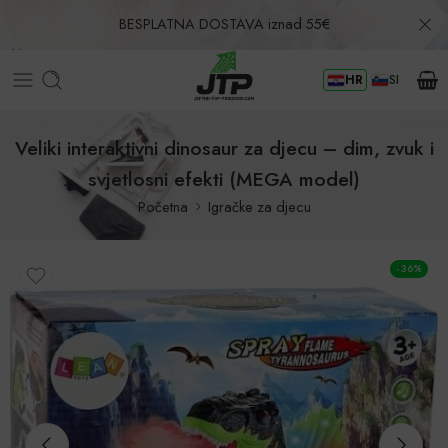
BESPLATNA DOSTAVA iznad 55€
HR
SI
Povrat u roku od 30 dana!
Veliki interaktivni dinosaur za djecu – dim, zvuk i
svjetlosni efekti (MEGA model)
Početna
Igračke za djecu
-36%