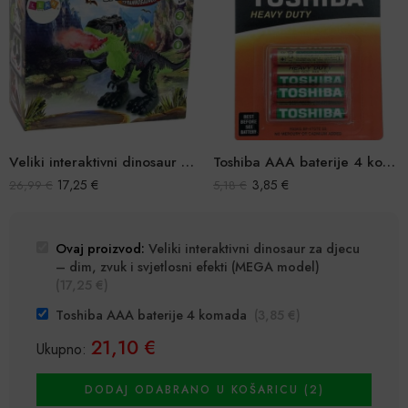
Veliki interaktivni dinosaur za djecu – dim, zvuk i svjetlosni efekti (MEGA model)
Toshiba AAA baterije 4 komada
17,25
€
3,85
€
26,99
€
5,18
€
Ovaj proizvod:
Veliki interaktivni dinosaur za djecu
– dim, zvuk i svjetlosni efekti (MEGA model)
(
17,25
€
)
Toshiba AAA baterije 4 komada
(
3,85
€
)
21,10
€
Ukupno:
DODAJ ODABRANO U KOŠARICU (2)