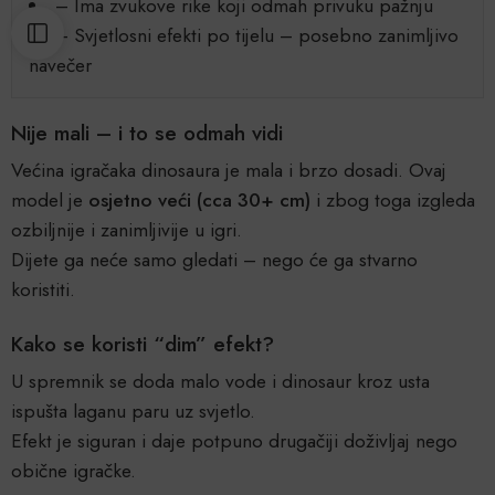
– Ima zvukove rike koji odmah privuku pažnju
– Svjetlosni efekti po tijelu – posebno zanimljivo
navečer
Nije mali – i to se odmah vidi
Većina igračaka dinosaura je mala i brzo dosadi. Ovaj
model je
osjetno veći (cca 30+ cm)
i zbog toga izgleda
ozbiljnije i zanimljivije u igri.
Dijete ga neće samo gledati – nego će ga stvarno
koristiti.
Kako se koristi “dim” efekt?
U spremnik se doda malo vode i dinosaur kroz usta
ispušta laganu paru uz svjetlo.
Efekt je siguran i daje potpuno drugačiji doživljaj nego
obične igračke.