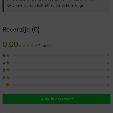
ovo ima puno veću šansu da ostane u igri.
Recenzije (0)
0.00
0 ocjene
5
0
4
0
3
0
2
0
1
0
Be the first to review!