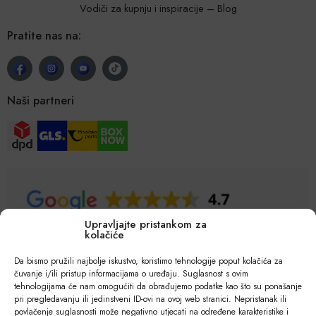
Vodiči za kupnju i inspiracije – Blog
Pratite nas na:
Naši partneri
Upravljajte pristankom za
kolačiće
Da bismo pružili najbolje iskustvo, koristimo tehnologije poput kolačića za
čuvanje i/ili pristup informacijama o uređaju. Suglasnost s ovim
tehnologijama će nam omogućiti da obrađujemo podatke kao što su ponašanje
pri pregledavanju ili jedinstveni ID-ovi na ovoj web stranici. Nepristanak ili
povlačenje suglasnosti može negativno utjecati na određene karakteristike i