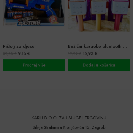
Bežični karaoke bluetooth mikrofon
Romobil na 3 kotača + guralica
15,93
€
26,41
€
–
47,65
€
19,99
€
Dodaj u košaricu
Odaberi opcije
KARILI D.O.O. ZA USLUGE I TRGOVINU
Silvija Strahimira Kranjčevića 15, Zagreb