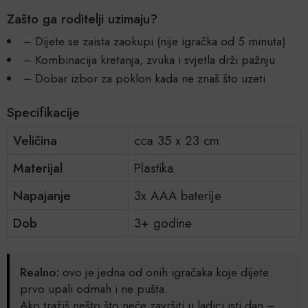
Zašto ga roditelji uzimaju?
– Dijete se zaista zaokupi (nije igračka od 5 minuta)
– Kombinacija kretanja, zvuka i svjetla drži pažnju
– Dobar izbor za poklon kada ne znaš što uzeti
Specifikacije
Veličina
cca 35 x 23 cm
Materijal
Plastika
Napajanje
3x AAA baterije
Dob
3+ godine
Realno:
ovo je jedna od onih igračaka koje dijete
prvo upali odmah i ne pušta.
Ako tražiš nešto što neće završiti u ladici isti dan –