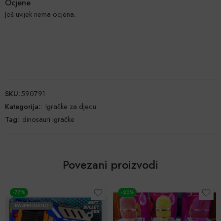
Ocjene
Još uvijek nema ocjena.
SKU:
590791
Kategorija:
:
Igračke za djecu
Tag:
dinosauri igračke
Povezani proizvodi
-20%
POPUST