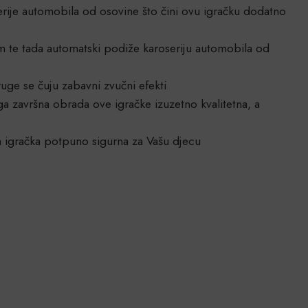
je automobila od osovine što čini ovu igračku dodatno
m te tada automatski podiže karoseriju automobila od
ruge se čuju zabavni zvučni efekti
a završna obrada ove igračke izuzetno kvalitetna, a
a igračka potpuno sigurna za Vašu djecu