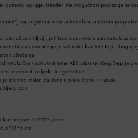
i pomoću opruge, također ima mogućnost podizanja karoseri
umper“) koji registrira sudar automobila sa nekom prepreko
i bio još zanimljiviji, prilikom ispucavanja automobila sa op
tomobilu na povlačenje je vrhunske kvalitete te je zbog njeg
arce i oštećenja
od netoksične visokokvalitetne ABS plastike zbog čega je ov
će uzrokovati ozljede ili ogrebotine
e je iznimno malen pa stane u svaku torbu ili ruksak
 bijeloj boji
m karoserijom: 10*8*6,5 cm
 16,5*13*5 cm