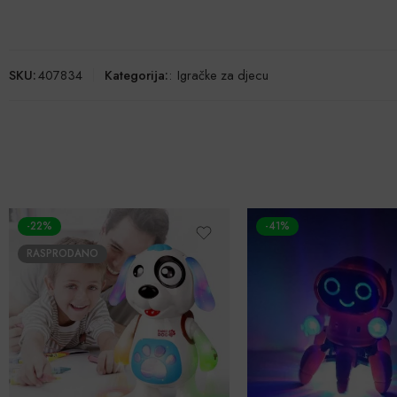
SKU:
407834
Kategorija:
:
Igračke za djecu
-41%
-66%