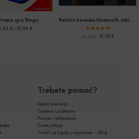
Bežični karaoke bluetooth mikrofon
Magična leteća lopta sa senzorom
10,49
€
–
16,99
€
Ocijenjeno
19,78
€
39,68
€
5.00
od 5
Trebate pomoć?
Načini plaćanja
Dostava i poštarina
Povrati i reklamacije
dataka
Česta pitanja
a
Vodiči za kupnju i inspiracije – Blog