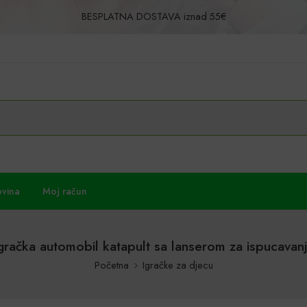
BESPLATNA DOSTAVA iznad 55€
Povrat u roku od 30 dana!
ovina
Moj račun
gračka automobil katapult sa lanserom za ispucavan
Početna
Igračke za djecu