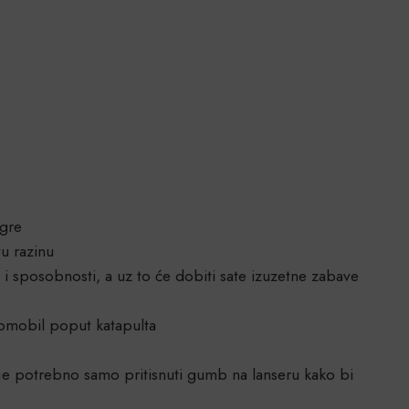
igre
u razinu
 i sposobnosti, a uz to će dobiti sate izuzetne zabave
tomobil poput katapulta
je potrebno samo pritisnuti gumb na lanseru kako bi