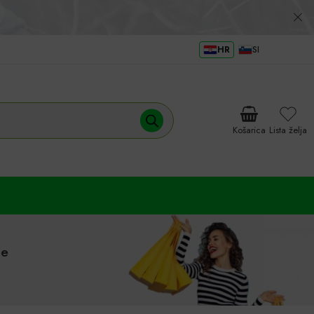
HR
SI
Košarica
Lista želja
je