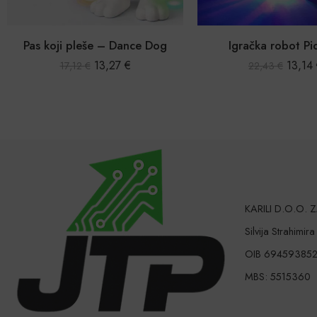
Igračka robot Pioneer
Igračka motor sa 
13,14
€
7,58
22,43
€
22,43
€
KARILI D.O.O.
Silvija Strahimir
OIB 69459385
MBS: 5515360