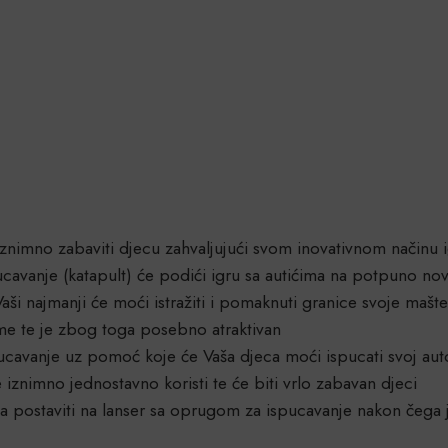
iznimno zabaviti djecu zahvaljujući svom inovativnom načinu 
avanje (katapult) će podići igru sa autićima na potpuno nov
ši najmanji će moći istražiti i pomaknuti granice svoje mašte
me te je zbog toga posebno atraktivan
ucavanje uz pomoć koje će Vaša djeca moći ispucati svoj au
iznimno jednostavno koristi te će biti vrlo zabavan djeci
a postaviti na lanser sa oprugom za ispucavanje nakon čega 