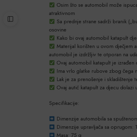
Osim što se automobil može ispucat
atraktivnom
Sa prednje strane sadrži branik („b
osovine
Kako bi ovaj automobil katapult djec
Materijal korišten u ovom dječjem au
automobil je izdržljiv te otporan na ud
Ovaj automobil katapult je izrađen 
Ima vrlo glatke rubove zbog čega ne
Lak je za prenošenje i skladištenje t
Ovaj autić katapult za djecu dolazi u
Specifikacije:
Dimenzije automobila sa spušteno
Dimenzije upravljača sa oprugom:
Masa: 75 g