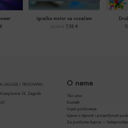
vozačem
Društvena igra Bingo
€
10,99
€
–
19,99
€
O nama
 ZA USLUGE I TRGOVINU
a Kranjčevića 15, Zagreb
Tko smo
Kontakt
207
Uvjeti poslovanja
Izjava o tajnosti i povjerljivosti po
Za poslovne kupce – Veleprodaj