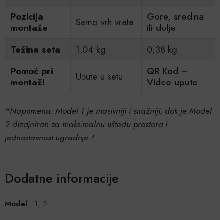
Pozicija
Gore, sredina
Samo vrh vrata
montaže
ili dolje
Težina seta
1,04 kg
0,38 kg
Pomoć pri
QR Kod –
Upute u setu
montaži
Video upute
*Napomena: Model 1 je masivniji i snažniji, dok je Model
2 dizajniran za maksimalnu uštedu prostora i
jednostavnost ugradnje.*
Dodatne informacije
Model
1, 2