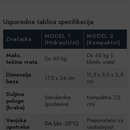
Usporedna tablica specifikacija
MODEL 1
MODEL 2
Značajka
(Hidraulični)
(Kompaktni)
Maks.
Do 60 kg (i
Do 60 kg
težina vrata
blindo vrata)
Dimenzije
11,5 x 3,3 x 2,5
17,5 x 24 cm
baze
cm
Duljina
Standardna
Kompaktna (12
poluge
(podesiva)
cm)
(kraka)
Vanjska
Preporučeno za
DA (do -25°C)
upotreba
unutrašnjost