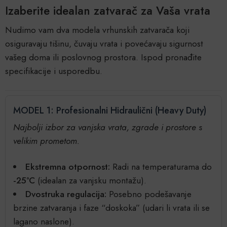
Izaberite idealan zatvarač za Vaša vrata
Nudimo vam dva modela vrhunskih zatvarača koji
osiguravaju tišinu, čuvaju vrata i povećavaju sigurnost
vašeg doma ili poslovnog prostora. Ispod pronađite
specifikacije i usporedbu.
MODEL 1: Profesionalni Hidraulični (Heavy Duty)
Najbolji izbor za vanjska vrata, zgrade i prostore s
velikim prometom.
Ekstremna otpornost:
Radi na temperaturama do
-25°C
(idealan za vanjsku montažu).
Dvostruka regulacija:
Posebno podešavanje
brzine zatvaranja i faze “doskoka” (udari li vrata ili se
lagano naslone).