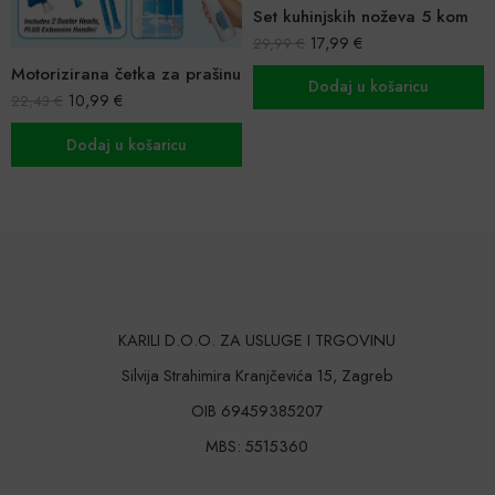
Set kuhinjskih noževa 5 kom
17,99
€
29,99
€
Motorizirana četka za prašinu
Dodaj u košaricu
10,99
€
22,43
€
Dodaj u košaricu
KARILI D.O.O. ZA USLUGE I TRGOVINU
Silvija Strahimira Kranjčevića 15, Zagreb
OIB 69459385207
MBS: 5515360