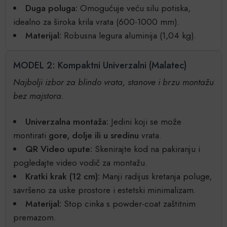
Duga poluga:
Omogućuje veću silu potiska,
idealno za široka krila vrata (600-1000 mm).
Materijal:
Robusna legura aluminija (1,04 kg).
MODEL 2: Kompaktni Univerzalni (Malatec)
Najbolji izbor za blindo vrata, stanove i brzu montažu
bez majstora.
Univerzalna montaža:
Jedini koji se može
montirati
gore, dolje ili u sredinu
vrata.
QR Video upute:
Skenirajte kod na pakiranju i
pogledajte video vodič za montažu.
Kratki krak (12 cm):
Manji radijus kretanja poluge,
savršeno za uske prostore i estetski minimalizam.
Materijal:
Stop cinka s powder-coat zaštitnim
premazom.