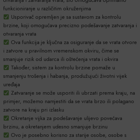
otvaranja i zatvaranja vrata, što omogućava optimalno
funkcioniranje u različitim okruženjima
Usporivač opremljen je sa sustavom za kontrolu
brzine, koji omogućava precizno podešavanje zatvaranja i
otvaranja vrata
Ova funkcija je ključna za osiguranje da se vrata otvore
i zatvore u pravilnom vremenskom okviru, čime se
smanjuje rizik od udarca ili oštećenja vrata i okvira
Također, sistem za kontrolu brzine pomaže u
smanjenju trošenja i habanja, produžujući životni vijek
uređaja
Zatvaranje se može usporiti ili ubrzati prema kraju, na
primjer, možemo namjestiti da se vrata brzo ili polagano
zatvore na kraju pri izlasku
Okretanje vijka za podešavanje ulijevo povećava
brzinu, a okretanjem udesno smanjuje brzinu
Ovo je posebno korisno za starije osobe, osobe s