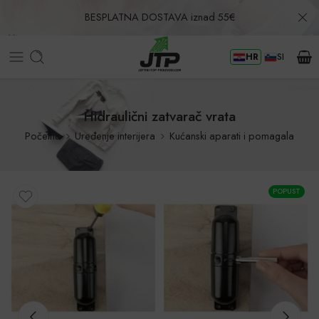
BESPLATNA DOSTAVA iznad 55€
HR
SI
Povrat u roku od 30 dana!
Hidraulični zatvarač vrata
Početna
Uređenje interijera
Kućanski aparati i pomagala
POPUST