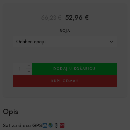
52,96
€
66,23
€
BOJA
DODAJ U KOŠARICU
KUPI ODMAH
Alternative:
Opis
Sat za djecu GPS