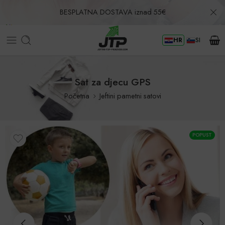
BESPLATNA DOSTAVA iznad 55€
HR
SI
Povrat u roku od 30 dana!
Sat za djecu GPS
Početna
Jeftini pametni satovi
POPUST