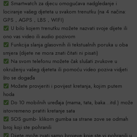
Smartwatch za djecu omogućava nadgledanje i
lociranje vašeg djeteta u svakom trenutku (na 4 načina:
GPS，AGPS，LBS，WIFI)
U bilo kojem trenutku možete nazvati svoje dijete ili
ono vas video ili audio pozivom
Funkcija slanja glasovnih ili tekstualnih poruka u oba
smjera (dijete ne mora znati čitati ni pisati)
Na svom telefonu možete čak slušati zvukove u
okruženju vašeg djeteta ili pomoću video poziva vidjeti
što se događa
Možete provjeriti i povijest kretanja, kojim putem
hoda
Do 10 mobilnih uređaja (mama, tata, baka…itd.) može
istovremeno pratiti kretanje sata
SOS gumb- klikom gumba sa strane zove se odmah
broj koji ste pohranili
Dijete može zvati samo brojeve koje ste vi pohranili u