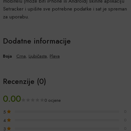
mobitelu (može biti iPhone ili Android) skinite aplikaciju
Setracker i upišite sve potrebne podatke i sat je spreman
za uporabu.
Dodatne informacije
Boja
Crna
,
Ljubičasta
,
Plava
Recenzije (0)
0.00
0 ocjene
5
0
4
0
3
0