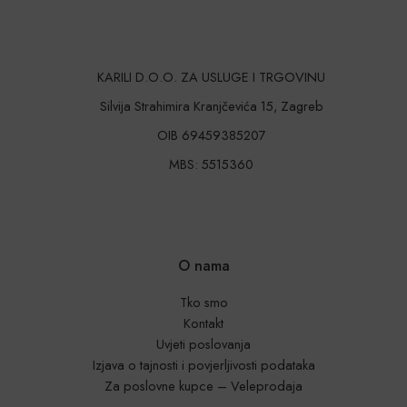
KARILI D.O.O. ZA USLUGE I TRGOVINU
Silvija Strahimira Kranjčevića 15, Zagreb
OIB 69459385207
MBS: 5515360
O nama
Tko smo
Kontakt
Uvjeti poslovanja
Izjava o tajnosti i povjerljivosti podataka
Za poslovne kupce – Veleprodaja