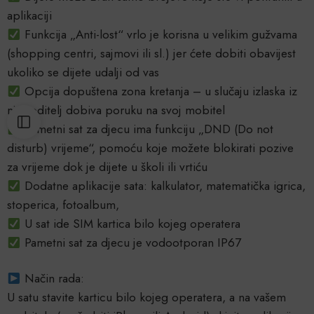
aplikaciji
Funkcija „Anti-lost“ vrlo je korisna u velikim gužvama
(shopping centri, sajmovi ili sl.) jer ćete dobiti obavijest
ukoliko se dijete udalji od vas
Opcija dopuštena zona kretanja – u slučaju izlaska iz
nje roditelj dobiva poruku na svoj mobitel
Pametni sat za djecu ima funkciju „DND (Do not
disturb) vrijeme“, pomoću koje možete blokirati pozive
za vrijeme dok je dijete u školi ili vrtiću
Dodatne aplikacije sata: kalkulator, matematička igrica,
stoperica, fotoalbum,
U sat ide SIM kartica bilo kojeg operatera
Pametni sat za djecu je vodootporan IP67
Način rada:
U satu stavite karticu bilo kojeg operatera, a na vašem