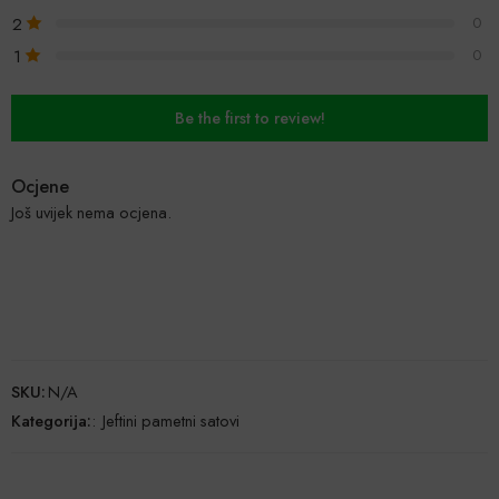
2
0
1
0
Be the first to review!
Ocjene
Još uvijek nema ocjena.
SKU:
N/A
Kategorija:
:
Jeftini pametni satovi