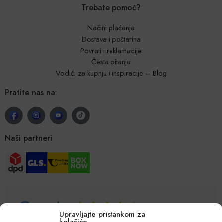
Trebate pomoć?
Načini plaćanja
Dostava i poštarina
Povrati i reklamacije
Česta pitanja
Vodiči za kupnju i inspiracije – Blog
Pratite nas na:
Naši partneri
Upravljajte pristankom za
kolačiće