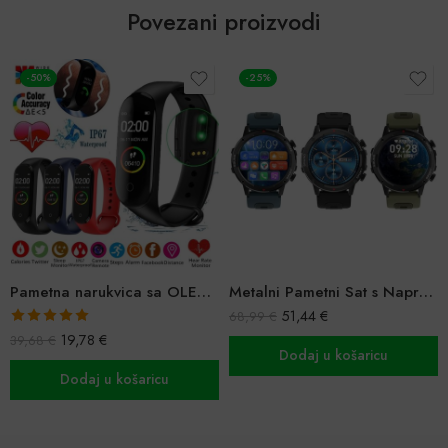
Povezani proizvodi
-50%
-25%
Pametna narukvica sa OLED zaslonom
Metalni Pametni Sat s Naprednim Značajkama – 3 remena
51,44
€
68,99
€
Ocijenjeno
19,78
€
39,68
€
5.00
od 5
Dodaj u košaricu
Dodaj u košaricu