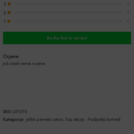
3
0
2
0
1
0
Be the first to review!
Ocjene
Još uvijek nema ocjena.
SKU:
251070
Kategorije:
Jeftini pametni satovi
,
Top akcije - Posljednji komadi