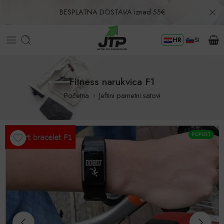
BESPLATNA DOSTAVA iznad 55€
HR
SI
Povrat u roku od 30 dana!
Fitness narukvica F1
Početna
Jeftini pametni satovi
POPUST