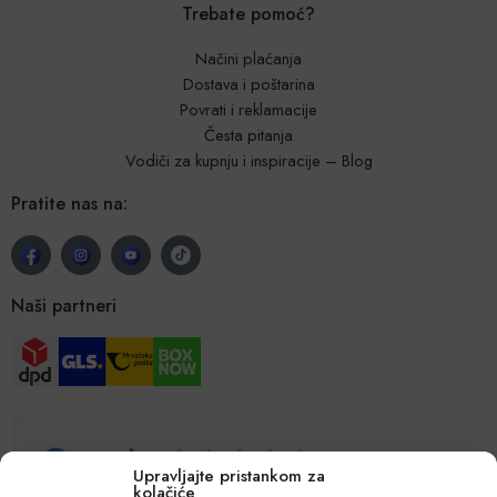
Trebate pomoć?
Načini plaćanja
Dostava i poštarina
Povrati i reklamacije
Česta pitanja
Vodiči za kupnju i inspiracije – Blog
Pratite nas na:
Naši partneri
Upravljajte pristankom za
kolačiće