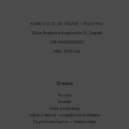
KARILI D.O.O. ZA USLUGE I TRGOVINU
Silvija Strahimira Kranjčevića 15, Zagreb
OIB 69459385207
MBS: 5515360
O nama
Tko smo
Kontakt
Uvjeti poslovanja
Izjava o tajnosti i povjerljivosti podataka
Za poslovne kupce – Veleprodaja