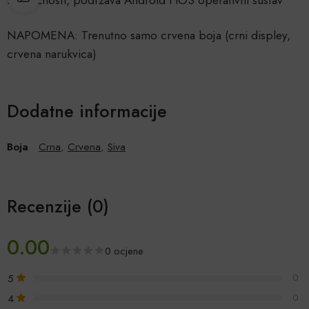
mogućnosti, podržava Android i iOS operativni sustav
NAPOMENA: Trenutno samo crvena boja (crni displey,
crvena narukvica)
Dodatne informacije
Boja
Crna
,
Crvena
,
Siva
Recenzije (0)
0.00
0 ocjene
5
0
4
0