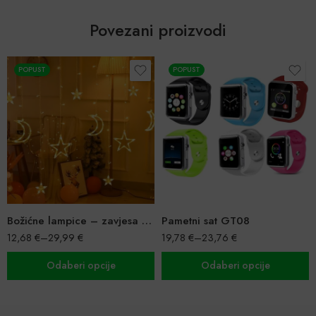
Povezani proizvodi
POPUST
POPUST
Božićne lampice – zavjesa sa zvijezdama i mjesecom
Pametni sat GT08
12,68
€
–
29,99
€
19,78
€
–
23,76
€
Odaberi opcije
Odaberi opcije