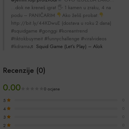
…dok ne kreneš igrat 🖐
1 kamen u zraku, 4 na
podu – PANIČARIM
Ako želiš probat:
http://bit.ly/44KDwuE (dostava u roku 2 dana)
#squidgame #gonggi #koreantrend
#tiktokbuymeit #funnychallenge #viralvideos
#kdrama
♬ Squid Game (Let’s Play) – Alok
Recenzije (0)
0.00
0 ocjene
5
0
4
0
3
0
2
0