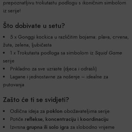
prepoznatljivu trokutastu podlogu s ikoničnim simbolom
iz serije!
Što dobivate u setu?
5 x Gonggi kockica u različitim bojama: plava, crvena,
žuta, zelena, ljubičasta
1 x Trokutasta podloga sa simbolom iz
Squid Game
serije
Prikladno za sve uzraste (djeca i odrasli)
Lagane i jednostavne za nošenje – idealne za
putovanja
Zašto će ti se svidjeti?
Odlična ideja za
poklon
obožavateljima serije
Potiče
reflekse, koncentraciju i koordinaciju
Izvrsna
grupna ili solo igra
za slobodno vrijeme