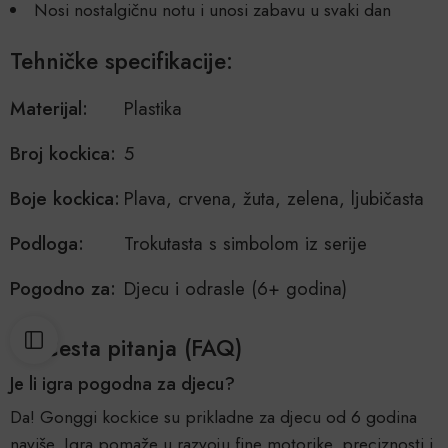
Nosi nostalgičnu notu i unosi zabavu u svaki dan
Tehničke specifikacije:
Materijal:
Plastika
Broj kockica:
5
Boje kockica:
Plava, crvena, žuta, zelena, ljubičasta
Podloga:
Trokutasta s simbolom iz serije
Pogodno za:
Djecu i odrasle (6+ godina)
Česta pitanja (FAQ)
Je li igra pogodna za djecu?
Da! Gonggi kockice su prikladne za djecu od 6 godina
naviše. Igra pomaže u razvoju fine motorike, preciznosti i