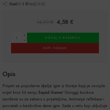
Dijeli
4,58
€
14,99
€
Alternative:
DODAJ U KOŠARICU
KUPI ODMAH
Opis
Prisjeti se popularne dječje igre iz Koreje koja je osvojila
svijet kroz hit seriju
Squid Game
! Gonggi kockice
savršene su za zabavu s prijateljima, testiranje reflekasa i
povratak u bezbrižne dane igre. Sada u setu koji uključuje