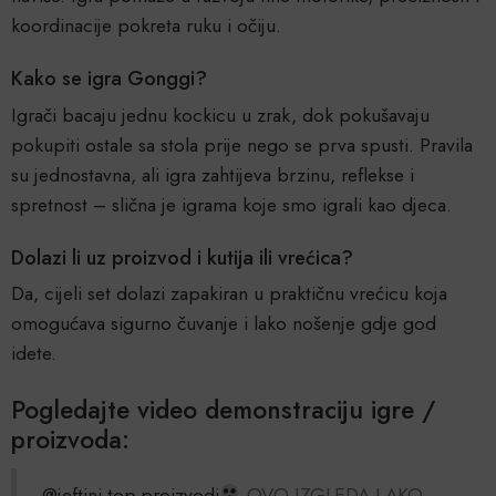
koordinacije pokreta ruku i očiju.
Kako se igra Gonggi?
Igrači bacaju jednu kockicu u zrak, dok pokušavaju
pokupiti ostale sa stola prije nego se prva spusti. Pravila
su jednostavna, ali igra zahtijeva brzinu, reflekse i
spretnost – slična je igrama koje smo igrali kao djeca.
Dolazi li uz proizvod i kutija ili vrećica?
Da, cijeli set dolazi zapakiran u praktičnu vrećicu koja
omogućava sigurno čuvanje i lako nošenje gdje god
idete.
Pogledajte video demonstraciju igre /
proizvoda:
@jeftini.top.proizvodi
OVO IZGLEDA LAKO…