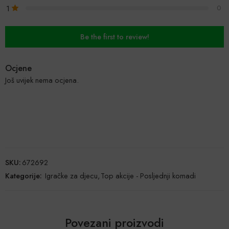
1
0
Be the first to review!
Ocjene
Još uvijek nema ocjena.
SKU:
672692
Kategorije:
Igračke za djecu
,
Top akcije - Posljednji komadi
Povezani proizvodi