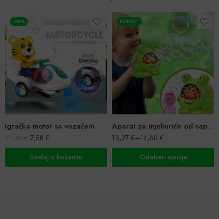
-66%
POPUST
Igračka motor sa vozačem
Aparat za mjehuriće od sapunice – razni modeli
7,58
€
13,27
€
–
14,60
€
22,43
€
Dodaj u košaricu
Odaberi opcije