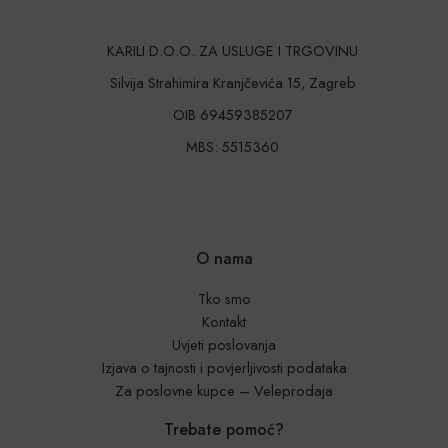
KARILI D.O.O. ZA USLUGE I TRGOVINU
Silvija Strahimira Kranjčevića 15, Zagreb
OIB 69459385207
MBS: 5515360
O nama
Tko smo
Kontakt
Uvjeti poslovanja
Izjava o tajnosti i povjerljivosti podataka
Za poslovne kupce – Veleprodaja
Trebate pomoć?