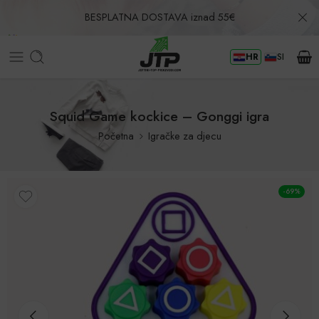
BESPLATNA DOSTAVA iznad 55€
HR
SI
Povrat u roku od 30 dana!
Squid Game kockice – Gonggi igra
Početna
Igračke za djecu
-69%