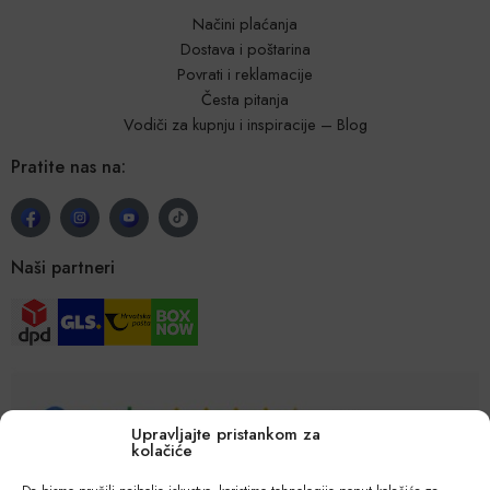
Načini plaćanja
Dostava i poštarina
Povrati i reklamacije
Česta pitanja
Vodiči za kupnju i inspiracije – Blog
Pratite nas na:
Naši partneri
Upravljajte pristankom za
kolačiće