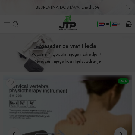
BESPLATNA DOSTAVA iznad 55€
HR
SI
Povrat u roku od 30 dana!
Masažer za vrat i leđa
Početna
Ljepota, njega i zdravlje
Masažeri, njega lica i tijela, zdravlje
-60%