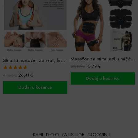
Masažer za stimulaciju mišića trbuha Gym Smart Fitness
Shiatsu masažer za vrat, leđa, ramena
15,79
€
29,07
€
Ocijenjeno
26,41
€
47,65
€
5.00
od 5
Dodaj u košaricu
Dodaj u košaricu
KARILI D.O.O. ZA USLUGE I TRGOVINU