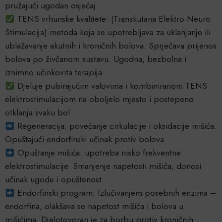
pružajući ugodan osjećaj
TENS vrhunske kvalitete: (Transkutana Elektro Neuro
Stimulacija) metoda koja se upotrebljava za uklanjanje ili
ublažavanje akutnih i kroničnih bolova. Sprječava prijenos
bolova po živčanom sustavu. Ugodna, bezbolna i
iznimno učinkovita terapija
Djeluje pulsirajućim valovima i kombiniranom TENS
elektrostimulacijom na oboljelo mjesto i postepeno
otklanja svaku bol
Regeneracija: povećanje cirkulacije i oksidacije mišića.
Opuštajući endorfinski učinak protiv bolova
Opuštanje mišića: upotreba nisko frekventne
elektrostimulacije. Smanjenje napetosti mišića, donosi
učinak ugode i opuštenost
Endorfinski program: Izlučivanjem posebnih enzima –
endorfina, olakšava se napetost mišića i bolova u
mišićima. Djelotovoran je za borbu protiv kroničnih