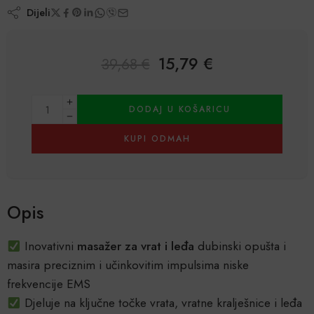
Dijeli
15,79
€
39,68
€
Alternative:
DODAJ U KOŠARICU
KUPI ODMAH
Opis
Inovativni
masažer za vrat i leđa
dubinski opušta i
masira preciznim i učinkovitim impulsima niske
frekvencije EMS
Djeluje na ključne točke vrata, vratne kralješnice i leđa