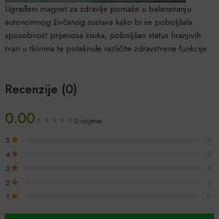
Ugrađeni magnet za zdravlje pomaže u balansiranju
autonomnog živčanog sustava kako bi se poboljšala
sposobnost prijenosa kisika, poboljšao status hranjivih
tvari u tkivima te potaknule različite zdravstvene funkcije.
Recenzije (0)
0.00
0 ocjene
5
0
4
0
3
0
2
0
1
0