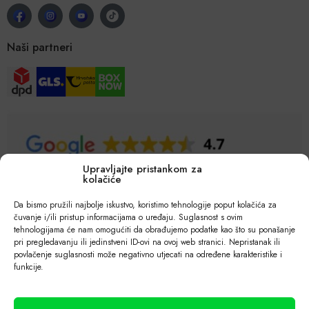
Naši partneri
Upravljajte pristankom za
kolačiće
Da bismo pružili najbolje iskustvo, koristimo tehnologije poput kolačića za
čuvanje i/ili pristup informacijama o uređaju. Suglasnost s ovim
tehnologijama će nam omogućiti da obrađujemo podatke kao što su ponašanje
pri pregledavanju ili jedinstveni ID-ovi na ovoj web stranici. Nepristanak ili
povlačenje suglasnosti može negativno utjecati na određene karakteristike i
funkcije.