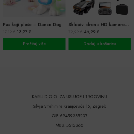
Pas koji pleše – Dance Dog
Sklopivi dron s HD kamerom 720p i torbom – Jeftini model za zabavu i snimanje
13,27
€
46,99
€
17,12
€
72,99
€
Pročitaj više
Dodaj u košaricu
KARILI D.O.O. ZA USLUGE I TRGOVINU
Silvija Strahimira Kranjčevića 15, Zagreb
OIB 69459385207
MBS: 5515360