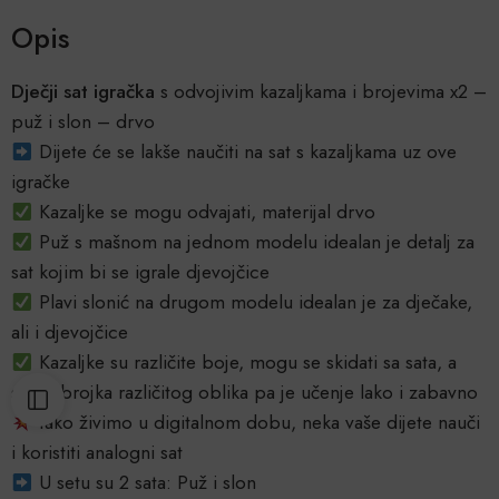
Opis
Dječji sat igračka
s odvojivim kazaljkama i brojevima x2 –
puž i slon – drvo
Dijete će se lakše naučiti na sat s kazaljkama uz ove
igračke
Kazaljke se mogu odvajati, materijal drvo
Puž s mašnom na jednom modelu idealan je detalj za
sat kojim bi se igrale djevojčice
Plavi slonić na drugom modelu idealan je za dječake,
ali i djevojčice
Kazaljke su različite boje, mogu se skidati sa sata, a
svaka brojka različitog oblika pa je učenje lako i zabavno
Iako živimo u digitalnom dobu, neka vaše dijete nauči
i koristiti analogni sat
U setu su 2 sata: Puž i slon