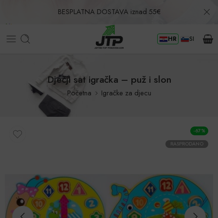
BESPLATNA DOSTAVA iznad 55€
HR
SI
Povrat u roku od 30 dana!
Dječji sat igračka – puž i slon
Početna
Igračke za djecu
-67%
RASPRODANO