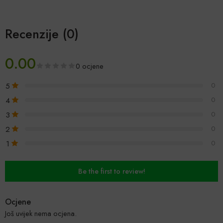
Recenzije (0)
0.00
0 ocjene
5
0
4
0
3
0
2
0
1
0
Be the first to review!
Ocjene
Još uvijek nema ocjena.