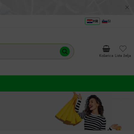
HR
SI
Košarica
Lista želja