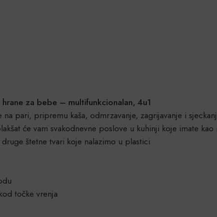
 hrane za bebe – multifunkcionalan, 4u1
na pari, pripremu kaša, odmrzavanje, zagrijavanje i sjeckan
akšat će vam svakodnevne poslove u kuhinji koje imate kao rod
druge štetne tvari koje nalazimo u plastici
odu
kod točke vrenja