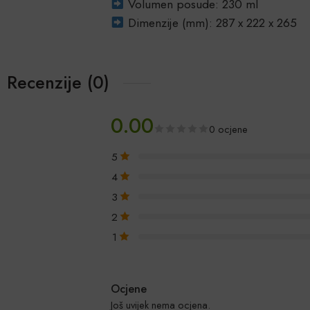
Volumen posude: 230 ml
Dimenzije (mm): 287 x 222 x 265
Recenzije (0)
0.00
0 ocjene
5
4
3
2
1
Ocjene
Još uvijek nema ocjena.