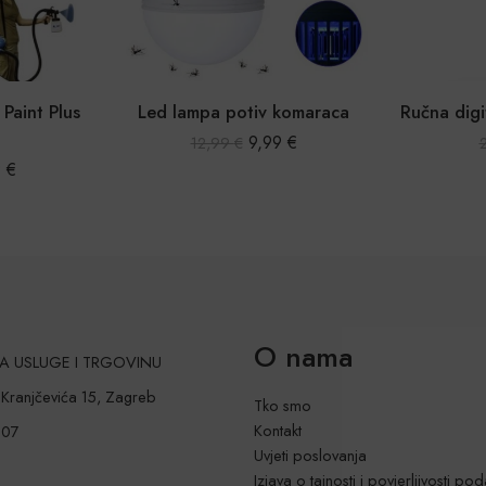
Led lampa potiv komaraca
9,99
€
13,27
€
12,99
€
26,41
€
O nama
 ZA USLUGE I TRGOVINU
a Kranjčevića 15, Zagreb
Tko smo
Kontakt
207
Uvjeti poslovanja
Izjava o tajnosti i povjerljivosti po