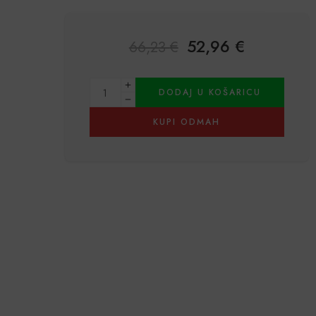
52,96
€
66,23
€
Alternative:
DODAJ U KOŠARICU
KUPI ODMAH