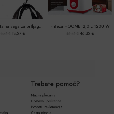
Ručna digitalna vaga za prtljagu, ribolov, kućanstvo
Friteza HOOMEI 2,0 L 1200 W
46,32
€
46,45
€
46,
Trebate pomoć?
Načini plaćanja
Dostava i poštarina
Povrati i reklamacije
dataka
Česta pitanja