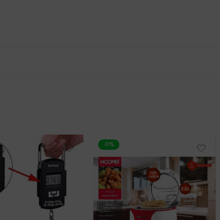
-0%
-42%