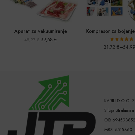
a vakuumiranje
Kompresor za bojanje Paint Plus
39,68
€
97
€
Ocijenjeno
31,72
€
–
54,99
€
5.00
od 5
KARILI D.O.O.
Silvija Strahimir
OIB 69459385
MBS: 5515360