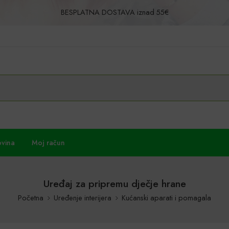
BESPLATNA DOSTAVA iznad 55€
Povrat u roku od 30 dana!
ovina
Moj račun
Uređaj za pripremu dječje hrane
Početna
Uređenje interijera
Kućanski aparati i pomagala