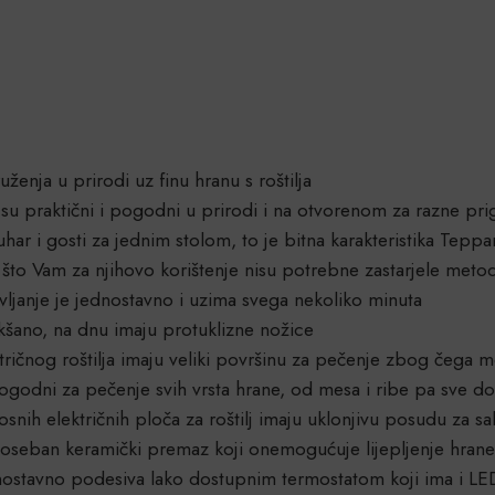
druženja u prirodi uz finu hranu s roštilja
 su praktični i pogodni u prirodi i na otvorenom za razne prig
r i gosti za jednim stolom, to je bitna karakteristika Teppany
u što Vam za njihovo korištenje nisu potrebne zastarjele meto
vljanje je jednostavno i uzima svega nekoliko minuta
kšano, na dnu imaju protuklizne nožice
ičnog roštilja imaju veliki površinu za pečenje zbog čega mož
u pogodni za pečenje svih vrsta hrane, od mesa i ribe pa sve d
nih električnih ploča za roštilj imaju uklonjivu posudu za sak
oseban keramički premaz koji onemogućuje lijepljenje hrane
ostavno podesiva lako dostupnim termostatom koji ima i LED 