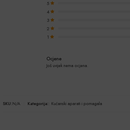
5
4
3
2
1
Ocjene
Još uvijek nema ocjena.
SKU:
N/A
Kategorija:
:
Kućanski aparati i pomagala