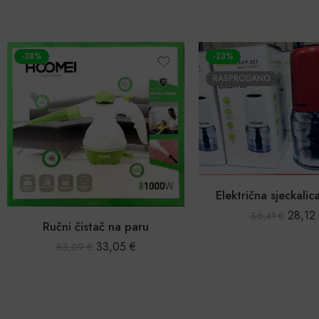
-23%
-42%
RASPRODANO
Električna sjeckalica 400W
28,12
€
36,41
€
26,9
46,45
€