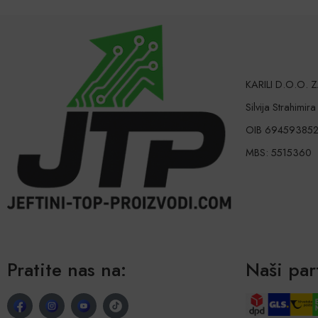
KARILI D.O.O.
Silvija Strahimir
OIB 69459385
MBS: 5515360
Pratite nas na:
Naši par