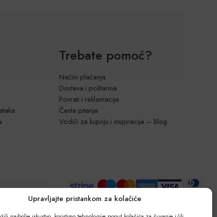
Trebate pomoć?
Načini plaćanja
Dostava i poštarina
Povrati i reklamacije
dataka
Česta pitanja
a
Vodiči za kupnju i inspiracije – Blog
Upravljajte pristankom za kolačiće
ili najbolje iskustvo, koristimo tehnologije poput kolačića za čuvanje i/ili