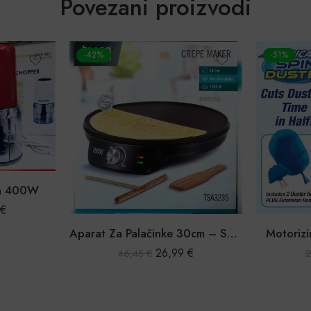
Povezani proizvodi
-51%
-46%
Grijač z
Aparat Za Palačinke 30cm – Savršen za Svaku Kuhinju
Motorizirana četka za prašinu
4
9
€
10,99
€
22,43
€