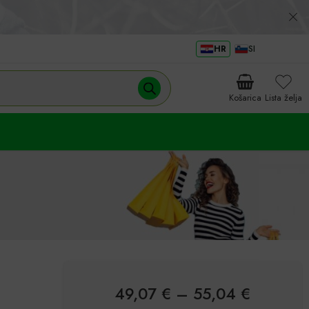
HR
SI
Košarica
Lista želja
49,07
€
–
55,04
€