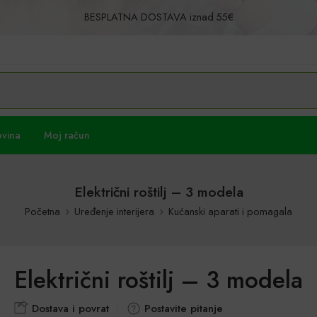
BESPLATNA DOSTAVA iznad 55€
Povrat u roku od 30 dana!
ovina
Moj račun
Električni roštilj – 3 modela
Početna
Uređenje interijera
Kućanski aparati i pomagala
Električni roštilj – 3 modela
Dostava i povrat
Postavite pitanje