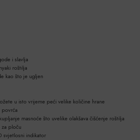
ode i slavlja
aki roštilja
de kao što je ugljen
ete u isto vrijeme peći velike količine hrane
o povrća
upljanje masnoće što uvelike olakšava čišćenje roštilja
 za ploču
svjetlosni indikator