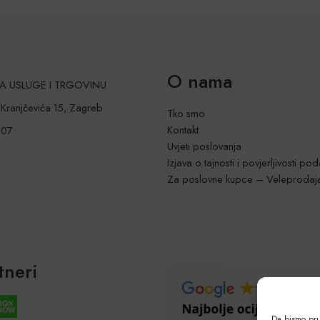
O nama
 ZA USLUGE I TRGOVINU
a Kranjčevića 15, Zagreb
Tko smo
Kontakt
207
Uvjeti poslovanja
Izjava o tajnosti i povjerljivosti po
Za poslovne kupce – Veleprodaj
tneri
Da bismo pruž