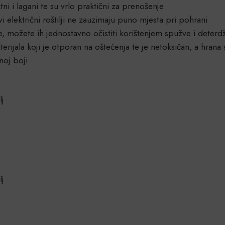
tni i lagani te su vrlo praktični za prenošenje
 električni roštilji ne zauzimaju puno mjesta pri pohrani
e, možete ih jednostavno očistiti korištenjem spužve i deterd
erijala koji je otporan na oštećenja te je netoksičan, a hrana
noj boji
lj
lj