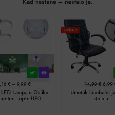
Kad nestane – nestalo je.
SNIŽENO
9,16
€
–
9,99
€
14,99
€
6,99
a LED Lampa u Obliku
Umetak Lumbalni ja
metne Lopte UFO
stolicu