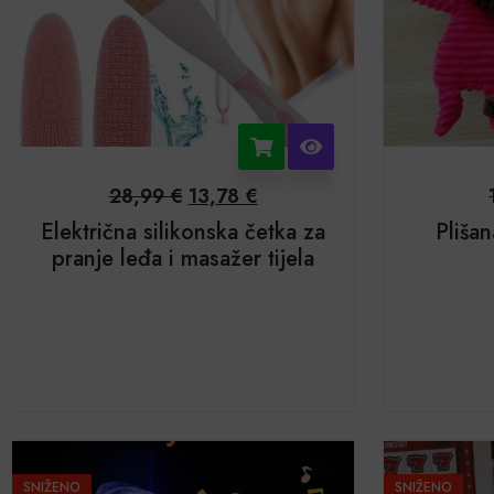
28,99
€
13,78
€
Električna silikonska četka za
Pliša
pranje leđa i masažer tijela
SNIŽENO
SNIŽENO