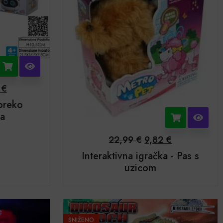
2
€
preko
ta
22,99
€
9,82
€
Interaktivna igračka - Pas s
uzicom
SNIŽENO