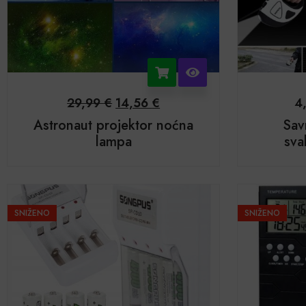
29,99
€
14,56
€
4
Astronaut projektor noćna
Sav
lampa
sva
SNIŽENO
SNIŽENO