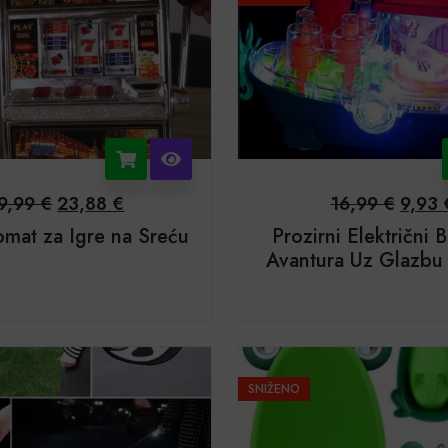
9,99
€
23,88
€
16,99
€
9,93
omat za Igre na Sreću
Prozirni Električni 
Avantura Uz Glazbu i
SNIŽENO