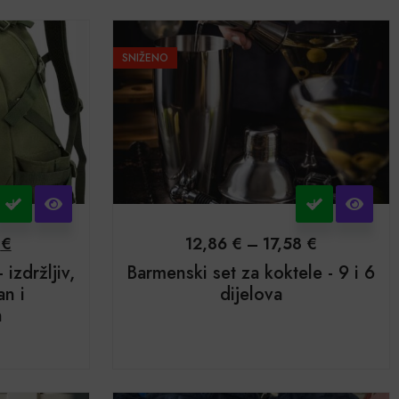
SNIŽENO
9
€
12,86
€
–
17,58
€
 izdržljiv,
Barmenski set za koktele - 9 i 6
an i
dijelova
n