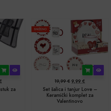
SNIŽENO
€
19,99
€
9,99
€
stuk za
Set šalica i tanjur Love –
Keramički komplet za
Valentinovo