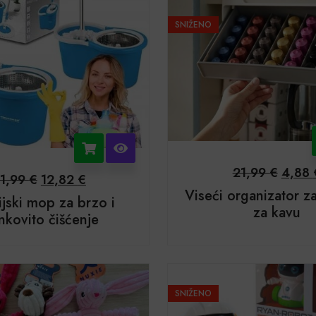
SNIŽENO
21,99
€
4,88
1,99
€
12,82
€
Viseći organizator z
ijski mop za brzo i
za kavu
nkovito čišćenje
SNIŽENO