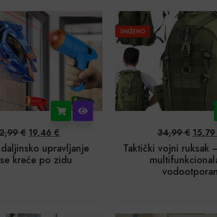
SNIŽENO
2,99
€
19,46
€
34,99
€
15,7
daljinsko upravljanje
Taktički vojni ruksak –
 se kreće po zidu
multifunkcional
vodootpora