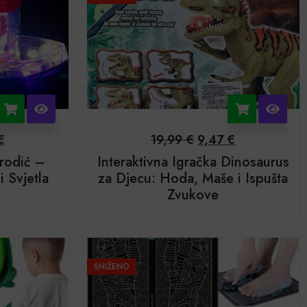
€
19,99
€
9,47
€
Brodić –
Interaktivna Igračka Dinosaurus
 Svjetla
za Djecu: Hoda, Maše i Ispušta
Zvukove
SNIŽENO