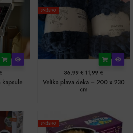
SNIŽENO
€
36,99
€
11,99
€
a kapsule
Velika plava deka – 200 x 230
cm
SNIŽENO