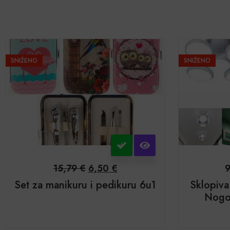
SNIŽENO
SNIŽENO
15,79
€
6,50
€
Set za manikuru i pedikuru 6u1
Sklopiv
Nogo