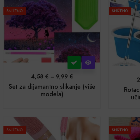
SNIŽENO
SNIŽENO
4,58
€
–
9,99
€
2
Set za dijamantno slikanje (više
Rotac
modela)
uči
SNIŽENO
SNIŽENO