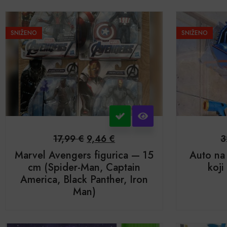
SNIŽENO
SNIŽENO
17,99
€
9,46
€
3
Marvel Avengers figurica — 15
Auto na 
cm (Spider-Man, Captain
koji
America, Black Panther, Iron
Man)