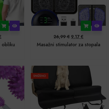
€
26,99
€
9,17
€
 obliku
Masažni stimulator za stopala
SNIŽENO