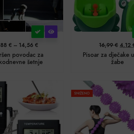
,88
€
–
14,56
€
16,99
€
4,12
ršen povodac za
Pisoar za dječake u
kodnevne šetnje
žabe
SNIŽENO