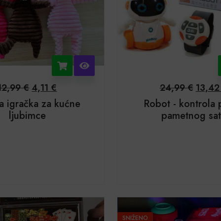
12,99
€
4,11
€
24,99
€
13,4
na igračka za kućne
Robot - kontrola 
ljubimce
pametnog sa
SNIŽENO