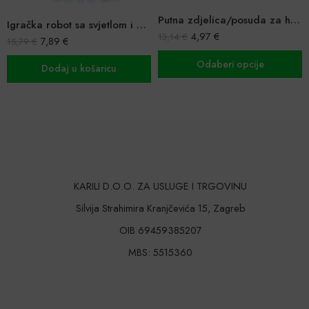
Putna zdjelica/posuda za hranu i vodu za kućne ljubimce
Igračka robot sa svjetlom i glazbom
4,97
€
6,63
€
13,14
€
13,14
€
Odaberi opcije
Dodaj u koša
aricu
KARILI D.O.O. ZA USLUGE I TRGOVINU
Silvija Strahimira Kranjčevića 15, Zagreb
OIB 69459385207
MBS: 5515360