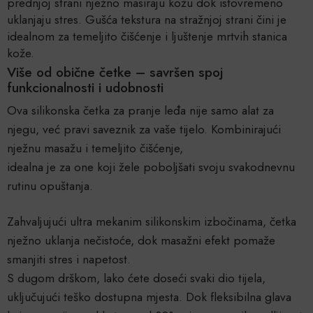
prednjoj strani nježno masiraju kožu dok istovremeno
uklanjaju stres. Gušća tekstura na stražnjoj strani čini je
idealnom za temeljito čišćenje i ljuštenje mrtvih stanica
kože.
Više od obične četke – savršen spoj
funkcionalnosti i udobnosti
Ova silikonska četka za pranje leđa nije samo alat za
njegu, već pravi saveznik za vaše tijelo. Kombinirajući
nježnu masažu i temeljito čišćenje,
idealna je za one koji žele poboljšati svoju svakodnevnu
rutinu opuštanja.
Zahvaljujući ultra mekanim silikonskim izbočinama, četka
nježno uklanja nečistoće, dok masažni efekt pomaže
smanjiti stres i napetost.
S dugom drškom, lako ćete doseći svaki dio tijela,
uključujući teško dostupna mjesta. Dok fleksibilna glava