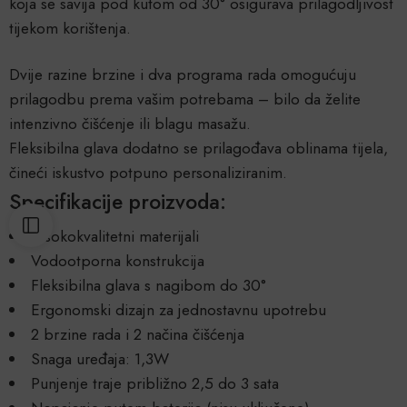
koja se savija pod kutom od 30° osigurava prilagodljivost
tijekom korištenja.
Dvije razine brzine i dva programa rada omogućuju
prilagodbu prema vašim potrebama – bilo da želite
intenzivno čišćenje ili blagu masažu.
Fleksibilna glava dodatno se prilagođava oblinama tijela,
čineći iskustvo potpuno personaliziranim.
Specifikacije proizvoda:
Visokokvalitetni materijali
Vodootporna konstrukcija
Fleksibilna glava s nagibom do 30°
Ergonomski dizajn za jednostavnu upotrebu
2 brzine rada i 2 načina čišćenja
Snaga uređaja: 1,3W
Punjenje traje približno 2,5 do 3 sata