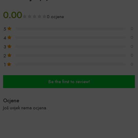
0.00
0 ocjene
5
0
4
0
3
0
2
0
1
0
Be the first to review!
Ocjene
Još uvijek nema ocjena.