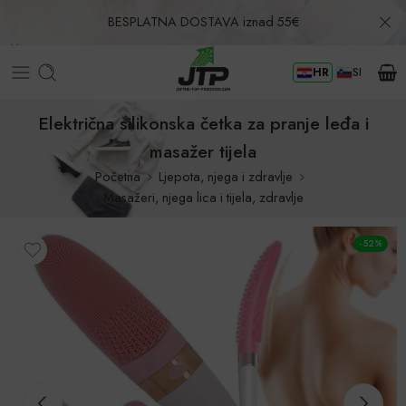
BESPLATNA DOSTAVA iznad 55€
HR
SI
Povrat u roku od 30 dana!
Električna silikonska četka za pranje leđa i
masažer tijela
Početna
Ljepota, njega i zdravlje
Masažeri, njega lica i tijela, zdravlje
-52%