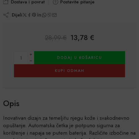
Dostava i povrat
Postavite pitanje
Dijeli
13,78
€
28,99
€
Alternative:
DODAJ U KOŠARICU
KUPI ODMAH
Opis
Inovativan dizajn za temeljitu njegu kože i svakodnevno
opuštanje. Automatska četka je potpuno sigurna za
korištenje i napaja se putem baterija. Različite izbočine na