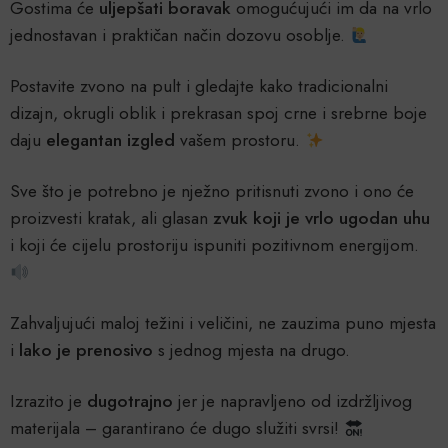
Gostima će
uljepšati boravak
omogućujući im da na vrlo
jednostavan i praktičan način dozovu osoblje.
Postavite zvono na pult i gledajte kako tradicionalni
dizajn, okrugli oblik i prekrasan spoj crne i srebrne boje
daju
elegantan izgled
vašem prostoru.
Sve što je potrebno je nježno pritisnuti zvono i ono će
proizvesti kratak, ali glasan
zvuk koji je vrlo ugodan uhu
i koji će cijelu prostoriju ispuniti pozitivnom energijom.
Zahvaljujući maloj težini i veličini, ne zauzima puno mjesta
i
lako je prenosivo
s jednog mjesta na drugo.
Izrazito je
dugotrajno
jer je napravljeno od izdržljivog
materijala – garantirano će dugo služiti svrsi!