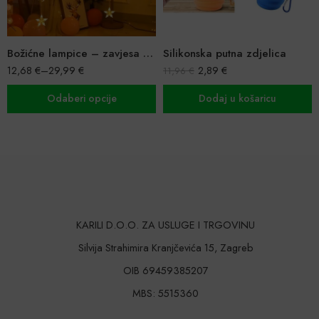
Božićne lampice – zavjesa sa zvijezdama i mjesecom
Silikonska putna zdjelica
12,68
€
–
29,99
€
2,89
€
11,96
€
Odaberi opcije
Dodaj u košaricu
KARILI D.O.O. ZA USLUGE I TRGOVINU
Silvija Strahimira Kranjčevića 15, Zagreb
OIB 69459385207
MBS: 5515360