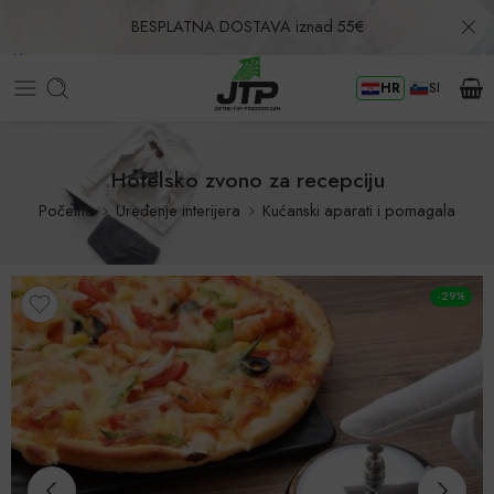
BESPLATNA DOSTAVA iznad 55€
HR
SI
Povrat u roku od 30 dana!
Hotelsko zvono za recepciju
Početna
Uređenje interijera
Kućanski aparati i pomagala
-29%