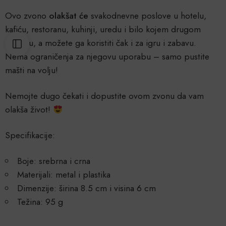
Ovo zvono
olakšat će
svakodnevne poslove u hotelu,
kafiću, restoranu, kuhinji, uredu i bilo kojem drugom
objektu, a možete ga koristiti čak i za igru i zabavu.
Nema ograničenja za njegovu uporabu – samo pustite
mašti na volju!
Nemojte dugo čekati i dopustite ovom zvonu da vam
olakša život!
Specifikacije:
Boje: srebrna i crna
Materijali: metal i plastika
Dimenzije: širina 8.5 cm i visina 6 cm
Težina: 95 g