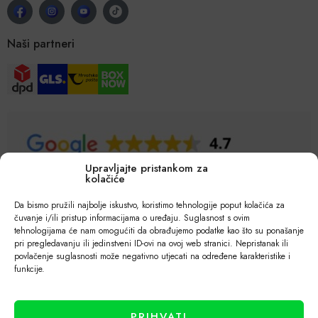
Naši partneri
Upravljajte pristankom za
kolačiće
Da bismo pružili najbolje iskustvo, koristimo tehnologije poput kolačića za
čuvanje i/ili pristup informacijama o uređaju. Suglasnost s ovim
tehnologijama će nam omogućiti da obrađujemo podatke kao što su ponašanje
pri pregledavanju ili jedinstveni ID-ovi na ovoj web stranici. Nepristanak ili
povlačenje suglasnosti može negativno utjecati na određene karakteristike i
funkcije.
PRIHVATI