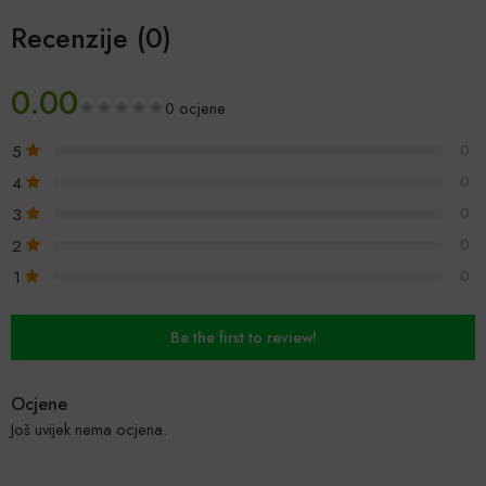
Recenzije (0)
0.00
0 ocjene
5
0
4
0
3
0
2
0
1
0
Be the first to review!
Ocjene
Još uvijek nema ocjena.