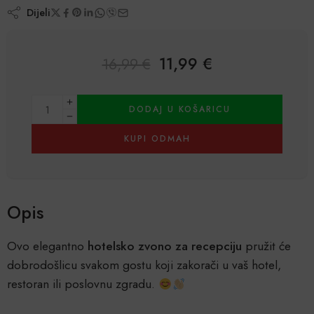
Dijeli
11,99
€
16,99
€
Alternative:
DODAJ U KOŠARICU
KUPI ODMAH
Opis
Ovo elegantno
hotelsko zvono za recepciju
pružit će
dobrodošlicu svakom gostu koji zakorači u vaš hotel,
restoran ili poslovnu zgradu.