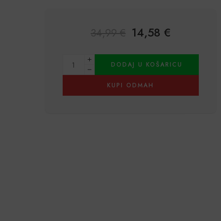
14,58
€
34,99
€
Alternative:
DODAJ U KOŠARICU
KUPI ODMAH