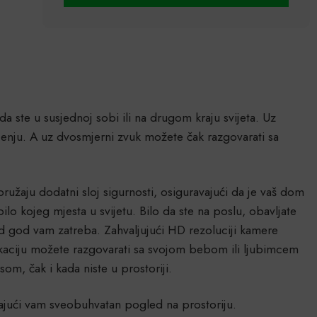
 ste u susjednoj sobi ili na drugom kraju svijeta. Uz
ljenju. A uz dvosmjerni zvuk možete čak razgovarati sa
pružaju dodatni sloj sigurnosti, osiguravajući da je vaš dom
lo kojeg mjesta u svijetu. Bilo da ste na poslu, obavljate
d god vam zatreba. Zahvaljujući HD rezoluciji kamere
unikaciju možete razgovarati sa svojom bebom ili ljubimcem
om, čak i kada niste u prostoriji.
dajući vam sveobuhvatan pogled na prostoriju.