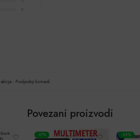
0
0
akcije - Posljednji komadi
Povezani proizvodi
-69%
-61%