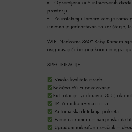
Opremljena sa 6 infracrvenih dioda
prostoriji.
Za instalaciju kamere vam je samo p
iznimno je jednostavan za korištenje, ta
WIFI Nadzorna 360° Baby Kamera nije 
osiguravajući besprijekornu integraciju 
SPECIFIKACIJE:
Visoka kvaliteta izrade
Bežično Wi-Fi povezivanje
Kut rotacije: vodoravno 355º, okomi
IR: 6 x infracrvena dioda
Automatska detekcija pokreta
Pametna kamera – namjenska YsxLite
Ugrađeni mikrofon i zvučnik – dvos