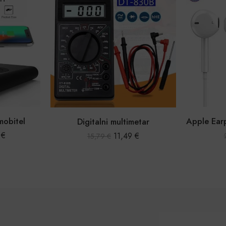
iPhone 
Apple Earpods s Lightning priključkom
etar
6,99
€
€
22,43
€