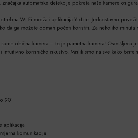
, značajka automatske detekcije pokreta naše kamere osigura
otrebna Wi-Fi mreža i aplikacija YsxLite. Jednostavno poveži
ko da ga možete odmah početi koristiti. Za nekoliko minuta mog
samo obična kamera – to je pametna kamera! Osmišljena je 
i intuitivno korisničko iskustvo. Mislili smo na sve kako biste
to 90º
 aplikacija
mjerna komunikacija