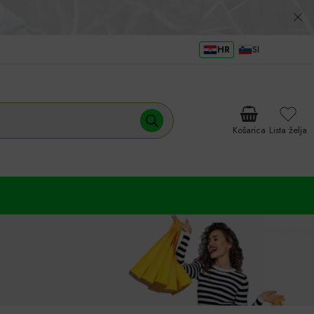
HR
SI
Košarica
Lista želja