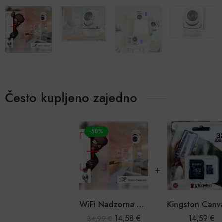
Često kupljeno zajedno
-58%
WiFi Nadzorna 360° Baby Kamera
14,58
€
14,59
€
34,99
€