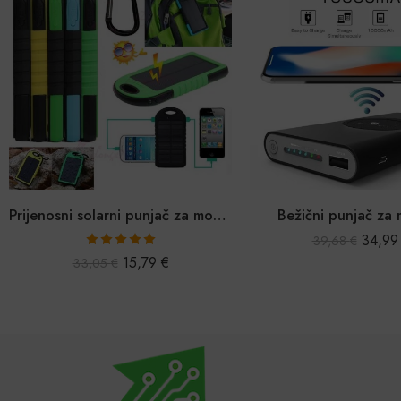
Bežični punjač za mobitel
Digitalni multim
34,99
€
11,49
39,68
€
15,79
€