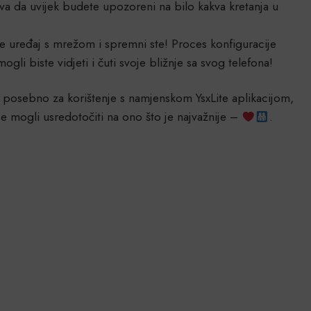
va da uvijek budete upozoreni na bilo kakva kretanja u
te uređaj s mrežom i spremni ste! Proces konfiguracije
li biste vidjeti i čuti svoje bližnje sa svog telefona!
posebno za korištenje s namjenskom YsxLite aplikacijom,
 se mogli usredotočiti na ono što je najvažnije –
.