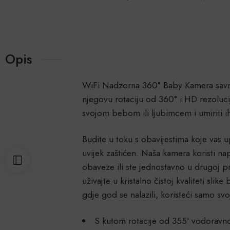
Opis
WiFi Nadzorna 360° Baby Kamera savršen 
njegovu rotaciju od 360° i HD rezoluci
svojom bebom ili ljubimcem i umiriti i
Budite u toku s obavijestima koje vas u
uvijek zaštićen. Naša kamera koristi na
obaveze ili ste jednostavno u drugoj p
uživajte u kristalno čistoj kvaliteti s
gdje god se nalazili, koristeći samo sv
S kutom rotacije od 355º vodoravno