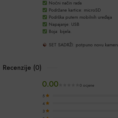
Noćni način rada
Podržane kartice: microSD
Podrška putem mobilnih uređaja
Napajanje: USB
Boja: bijela.
SET SADRŽI: potpuno novu kameru u
Recenzije (0)
0.00
0 ocjene
5
4
3