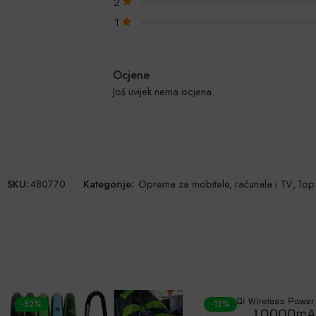
2
1
Ocjene
Još uvijek nema ocjena.
SKU:
480770
Kategorije:
Oprema za mobitele, računala i TV
,
Top 
-12%
-27%