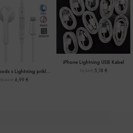
Lightning USB Kabel
5,18
€
13,14
€
RGB LED traka 5m
11,99
€
19,99
€