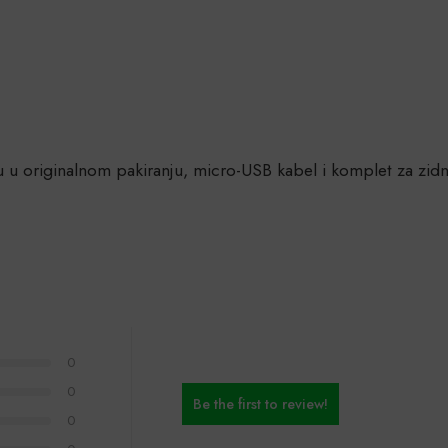
 originalnom pakiranju, micro-USB kabel i komplet za zid
0
0
Be the first to review!
0