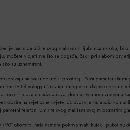
je način da držite svog mališana ili ljubimca na oku, bilo da
ju, možete vidjeti sve što se događa, čak i pri slabom osvjet
h ako su uznemireni.
pozoravaju na svaki pokret u prostoriji. Naši pametni alarmi 
prednu IP tehnologiju što vam omogućuje daljinski pristup s bi
rostoriji – možete nadzirati svoj dom u stvarnom vremenu ka
like bez obzira na svjetlosne uvjete. Uz dvosmjernu audio kom
oj pametni telefon. Umirite svog mališana svojim poznatim glas
 i 90º okomito, naša kamera pokriva svaki kutak i pukotinu 