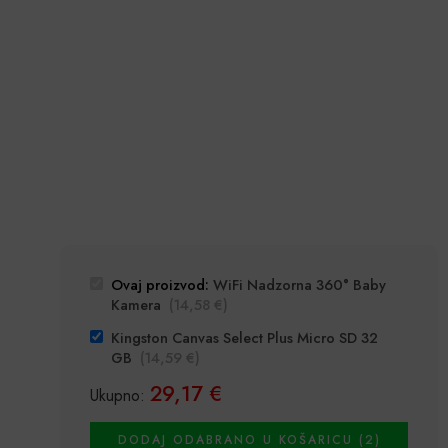
Ovaj proizvod:
WiFi Nadzorna 360° Baby
Kamera
(
14,58
€
)
Kingston Canvas Select Plus Micro SD 32
GB
(
14,59
€
)
29,17
€
Ukupno:
DODAJ ODABRANO U KOŠARICU (2)