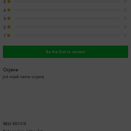
5
0
4
0
3
0
2
0
1
0
Be the first to review!
Ocjene
Još uvijek nema ocjena.
SKU:
887618