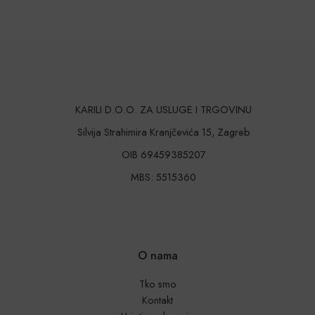
KARILI D.O.O. ZA USLUGE I TRGOVINU
Silvija Strahimira Kranjčevića 15, Zagreb
OIB 69459385207
MBS: 5515360
O nama
Tko smo
Kontakt