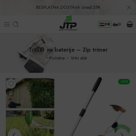
BESPLATNA DOSTAVA iznad 55€
HR
SI
Povrat u roku od 30 dana!
Trimer na baterije – Zip trimer
Početna
Vrtni alat
-28%