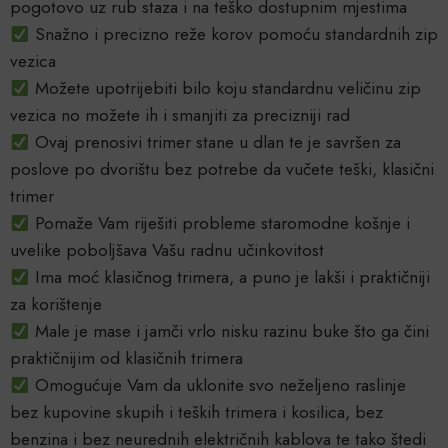
pogotovo uz rub staza i na teško dostupnim mjestima
Snažno i precizno reže korov pomoću standardnih zip
vezica
Možete upotrijebiti bilo koju standardnu veličinu zip
vezica no možete ih i smanjiti za precizniji rad
Ovaj prenosivi trimer stane u dlan te je savršen za
poslove po dvorištu bez potrebe da vučete teški, klasični
trimer
Pomaže Vam riješiti probleme staromodne košnje i
uvelike poboljšava Vašu radnu učinkovitost
Ima moć klasičnog trimera, a puno je lakši i praktičniji
za korištenje
Male je mase i jamči vrlo nisku razinu buke što ga čini
praktičnijim od klasičnih trimera
Omogućuje Vam da uklonite svo neželjeno raslinje
bez kupovine skupih i teških trimera i kosilica, bez
benzina i bez neurednih električnih kablova te tako štedi