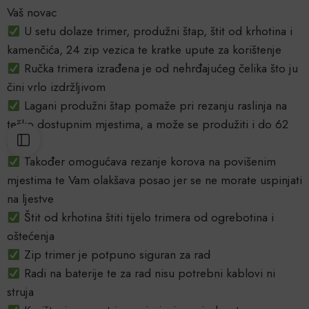
Vaš novac
U setu dolaze trimer, produžni štap, štit od krhotina i
kamenčića, 24 zip vezica te kratke upute za korištenje
Ručka trimera izrađena je od nehrđajućeg čelika što ju
čini vrlo izdržljivom
Lagani produžni štap pomaže pri rezanju raslinja na
teško dostupnim mjestima, a može se produžiti i do 62
cm
Također omogućava rezanje korova na povišenim
mjestima te Vam olakšava posao jer se ne morate uspinjati
na ljestve
Štit od krhotina štiti tijelo trimera od ogrebotina i
oštećenja
Zip trimer je potpuno siguran za rad
Radi na baterije te za rad nisu potrebni kablovi ni
struja