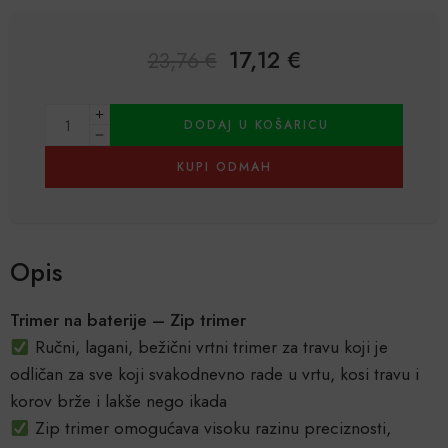
17,12
€
23,76
€
Alternative:
DODAJ U KOŠARICU
KUPI ODMAH
Opis
Trimer na baterije – Zip trimer
Ručni, lagani, bežični vrtni trimer za travu koji je
odličan za sve koji svakodnevno rade u vrtu, kosi travu i
korov brže i lakše nego ikada
Zip trimer omogućava visoku razinu preciznosti,