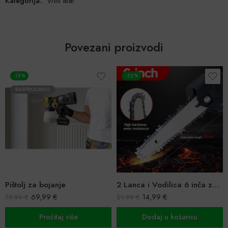
Kategorija:
:
Vrtni alat
Povezani proizvodi
-13%
-32%
RASPRODANO
Pištolj za bojanje
2 Lanca i Vodilica 6 inča za Male Aku Pile
69,99
€
14,99
€
79,99
€
21,99
€
Pročitaj više
Dodaj u košaricu