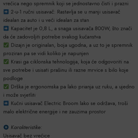
vrećica nego spremnik koji se jednostavno čisti i prazni
2-u-1 ručni usisavač: Rastavlja se u manji usisavač
idealan za auto i u veći idealan za stan
Kapacitet je 0,8 L, a snaga usisavača 800W, što znači
da će zadovoljiti potrebe svakog kućanstva
Dizajn je originalan, boja ugodna, a uz to je spremnik
proziran pa se vidi koliko je napunjen
Krasi ga ciklonska tehnologija, koja će odgovoriti na
sve potrebe i usisati prašinu ili razne mrvice s bilo koje
podloge
Drška je ergonomska pa lako prianja uz ruku, a ujedno
i može svjetliti
Kućni usisavač Electric Broom lako se održava, troši
malo električne energije i ne zauzima prostor
Karakteristike:
Usisavač bez vrećice