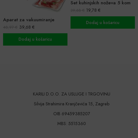
Set kuhinjskih noževa 5 kom
19,78
€
39,68
€
je
Dodaj u košaricu
13,27
€
26,41
€
u
Dodaj u košaricu
KARILI D.O.O. ZA USLUGE I TRGOVINU
Silvija Strahimira Kranjčevića 15, Zagreb
OIB 69459385207
MBS: 5515360