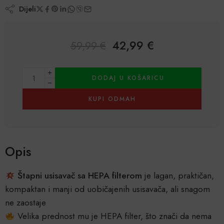
Dijeli
42,99
€
59,99
€
Alternative:
DODAJ U KOŠARICU
KUPI ODMAH
Opis
Štapni usisavač sa HEPA filterom
je lagan, praktičan,
kompaktan i manji od uobičajenih usisavača, ali snagom
ne zaostaje
Velika prednost mu je HEPA filter, što znači da nema