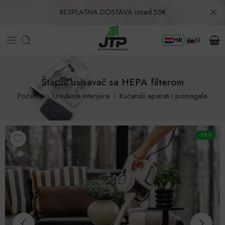
BESPLATNA DOSTAVA iznad 55€
HR
SI
Povrat u roku od 30 dana!
Štapni usisavač sa HEPA filterom
Početna
Uređenje interijera
Kućanski aparati i pomagala
-28%