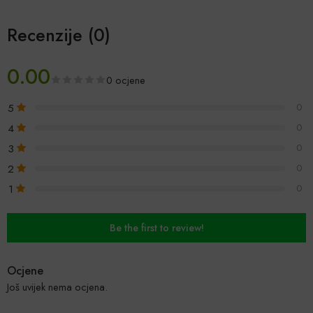
Recenzije (0)
0.00
0 ocjene
5
0
4
0
3
0
2
0
1
0
Be the first to review!
Ocjene
Još uvijek nema ocjena.