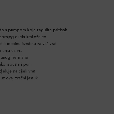
rata s pumpom koja regulira pritisak
 gornjeg dijela kralježnice
li idealnu čvrstinu za vaš vrat
rianja uz vrat
otpunog tretmana
ako ispušta i puni
eluje na cijeli vrat
uz ovaj zračni jastuk