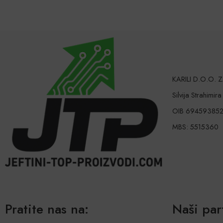
KARILI D.O.O.
Silvija Strahimir
OIB 69459385
MBS: 5515360
Pratite nas na:
Naši par