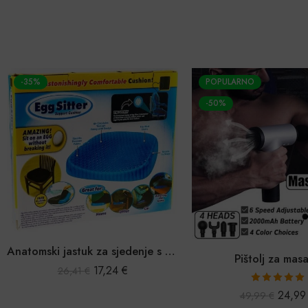
-35%
POPULARNO
-50%
Anatomski jastuk za sjedenje s gelom
Pištolj za mas
17,24
€
26,41
€
Ocijenjeno
24,9
49,99
€
5.00
od 5