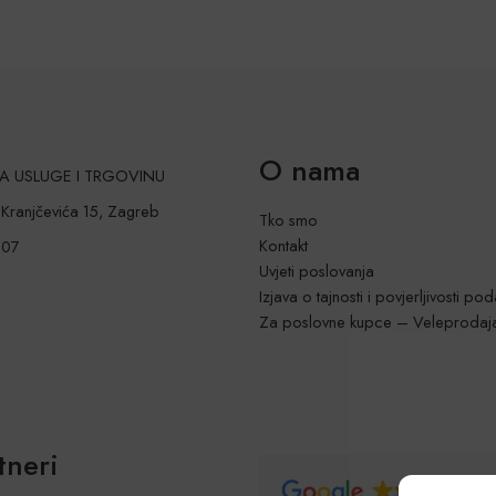
O nama
 ZA USLUGE I TRGOVINU
a Kranjčevića 15, Zagreb
Tko smo
Kontakt
207
Uvjeti poslovanja
Izjava o tajnosti i povjerljivosti po
Za poslovne kupce – Veleprodaj
tneri