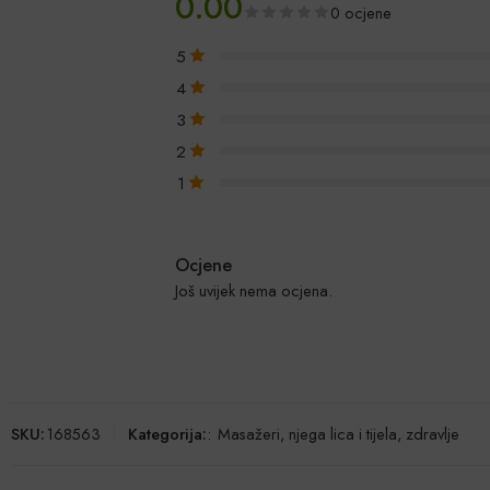
0.00
0 ocjene
5
4
3
2
1
Ocjene
Još uvijek nema ocjena.
SKU:
168563
Kategorija:
:
Masažeri, njega lica i tijela, zdravlje