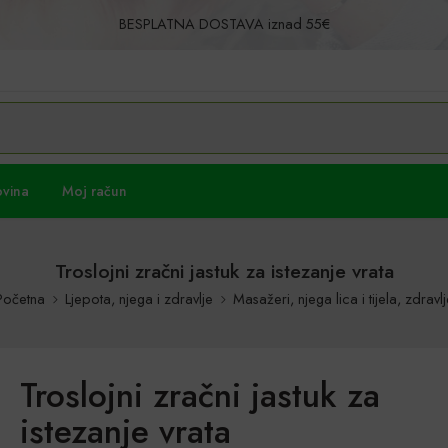
BESPLATNA DOSTAVA iznad 55€
Povrat u roku od 30 dana!
ovina
Moj račun
Troslojni zračni jastuk za istezanje vrata
Početna
Ljepota, njega i zdravlje
Masažeri, njega lica i tijela, zdravlj
Troslojni zračni jastuk za
istezanje vrata