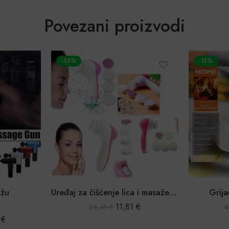
Povezani proizvodi
-55%
-15%
ažu
Uređaj za čišćenje lica i masažer 5u1
Grija
11,81
€
26,41
€
4
9
€