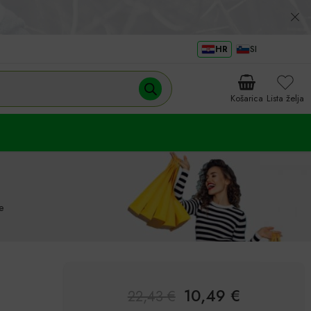
HR
SI
Košarica
Lista želja
e
10,49
€
22,43
€