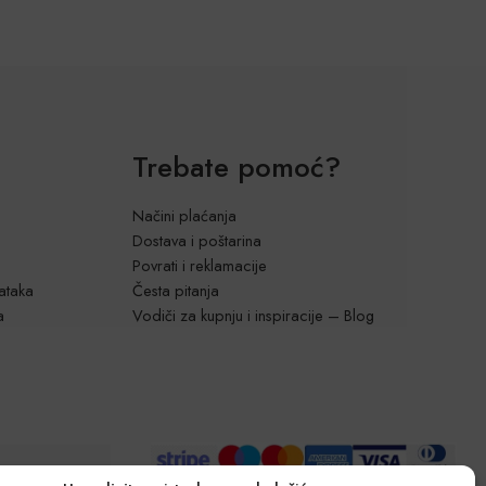
Trebate pomoć?
Načini plaćanja
Dostava i poštarina
Povrati i reklamacije
dataka
Česta pitanja
a
Vodiči za kupnju i inspiracije – Blog