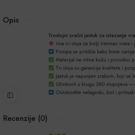
Opis
Troslojni zračni jastuk za istezanje v
Ima tri sloja za bolji tretman vrata i
Pumpa se pritišće kako biste namjesti
Materijal ne iritira kožu i prirodno p
Tri sloja su garancija kvalitete i p
Jastuk je napunjen zrakom, koji se l
Učinkovit u krugu 360 stupnjeva – dj
Oslobodite nelagodu, bol i pritisak 
Recenzije (0)