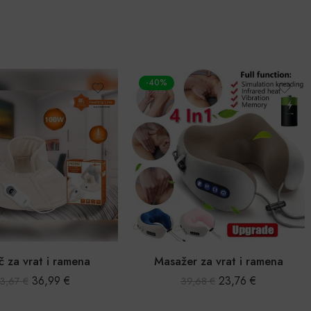
-40%
č za vrat i ramena
Masažer za vrat i ramena
36,99
€
23,76
€
3,67
€
39,68
€