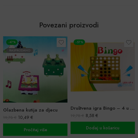
Povezani proizvodi
-47%
-57%
RASPRODANO
Društvena igra Bingo – 4 u nizu
Glazbena kutija za djecu
8,58
€
19,78
€
10,49
€
19,78
€
Dodaj u košaricu
Pročitaj više