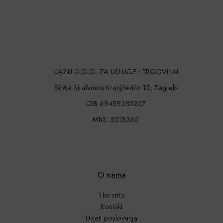
KARILI D.O.O. ZA USLUGE I TRGOVINU
Silvija Strahimira Kranjčevića 15, Zagreb
OIB 69459385207
MBS: 5515360
O nama
Tko smo
Kontakt
Uvjeti poslovanja