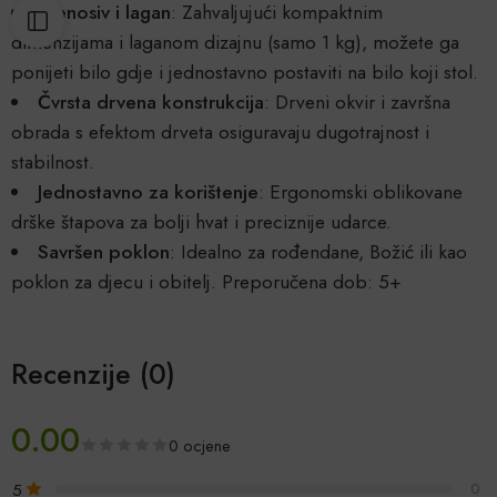
Prenosiv i lagan
: Zahvaljujući kompaktnim
dimenzijama i laganom dizajnu (samo 1 kg), možete ga
ponijeti bilo gdje i jednostavno postaviti na bilo koji stol.
Čvrsta drvena konstrukcija
: Drveni okvir i završna
obrada s efektom drveta osiguravaju dugotrajnost i
stabilnost.
Jednostavno za korištenje
: Ergonomski oblikovane
drške štapova za bolji hvat i preciznije udarce.
Savršen poklon
: Idealno za rođendane, Božić ili kao
poklon za djecu i obitelj. Preporučena dob: 5+
Recenzije (0)
0.00
0 ocjene
5
0