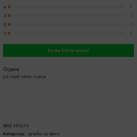
4
0
3
0
2
0
1
0
Be the first to review!
Ocjene
Još uvijek nema ocjena.
SKU:
495676
Kategorija:
:
Igračke za djecu