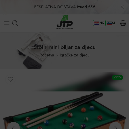
BESPLATNA DOSTAVA iznad 55€
HR
SI
Povrat u roku od 30 dana!
Stolni mini biljar za djecu
Početna
Igračke za djecu
-32%