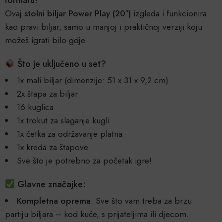
Ovaj
stolni biljar Power Play (20″)
izgleda i funkcionira
kao pravi biljar, samo u manjoj i praktičnoj verziji koju
možeš igrati bilo gdje.
Što je uključeno u set?
1x mali biljar (dimenzije: 51 x 31 x 9,2 cm)
2x štapa za biljar
16 kuglica
1x trokut za slaganje kugli
1x četka za održavanje platna
1x kreda za štapove
Sve što je potrebno za početak igre!
Glavne značajke:
Kompletna oprema
: Sve što vam treba za brzu
partiju biljara – kod kuće, s prijateljima ili djecom.