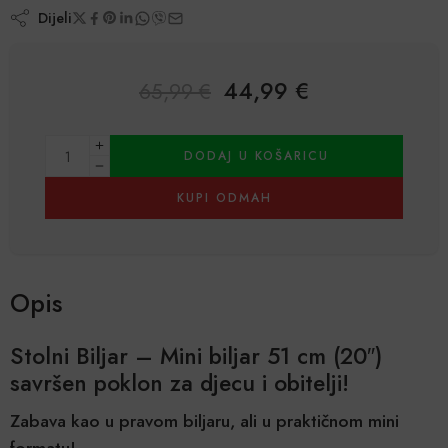
Dijeli
44,99
€
65,99
€
Alternative:
DODAJ U KOŠARICU
KUPI ODMAH
Opis
Stolni Biljar – Mini biljar 51 cm (20″)
savršen poklon za djecu i obitelji!
Zabava kao u pravom biljaru, ali u praktičnom mini
formatu!