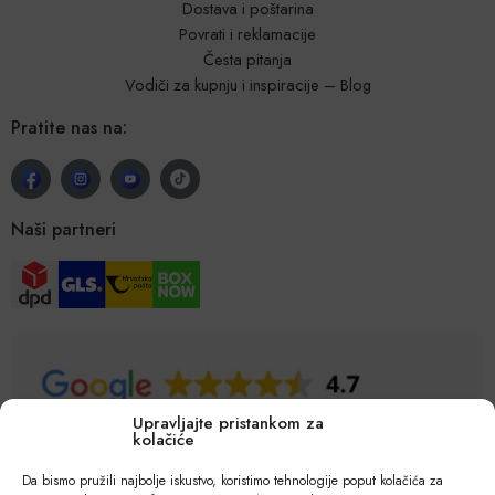
Dostava i poštarina
Povrati i reklamacije
Česta pitanja
Vodiči za kupnju i inspiracije – Blog
Pratite nas na:
Naši partneri
Upravljajte pristankom za
kolačiće
Da bismo pružili najbolje iskustvo, koristimo tehnologije poput kolačića za