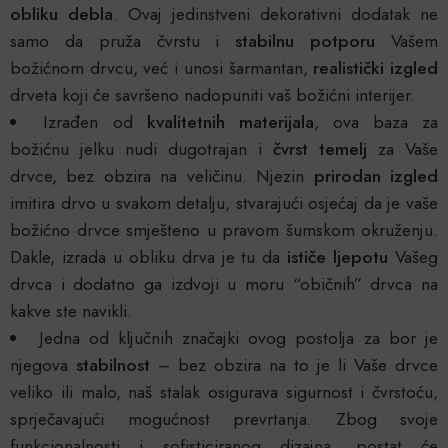
obliku debla
. Ovaj jedinstveni dekorativni dodatak ne
samo da pruža čvrstu i
stabilnu potporu
Vašem
božićnom drvcu, već i unosi šarmantan,
realistički izgled
drveta koji će savršeno nadopuniti vaš božićni interijer.
Izrađen od
kvalitetnih materijala
, ova baza za
božićnu jelku nudi dugotrajan i
čvrst temelj
za Vaše
drvce, bez obzira na veličinu. Njezin
prirodan izgled
imitira drvo u svakom detalju, stvarajući osjećaj da je vaše
božićno drvce smješteno u pravom šumskom okruženju.
Dakle, izrada u obliku drva je tu da
ističe ljepotu
Vašeg
drvca i dodatno ga izdvoji u moru “običnih” drvca na
kakve ste navikli.
Jedna od ključnih značajki ovog postolja za bor je
njegova
stabilnost
– bez obzira na to je li Vaše drvce
veliko ili malo, naš stalak osigurava sigurnost i čvrstoću,
sprječavajući mogućnost prevrtanja. Zbog svoje
funkcionalnosti i sofisticiranog dizajna, postat će