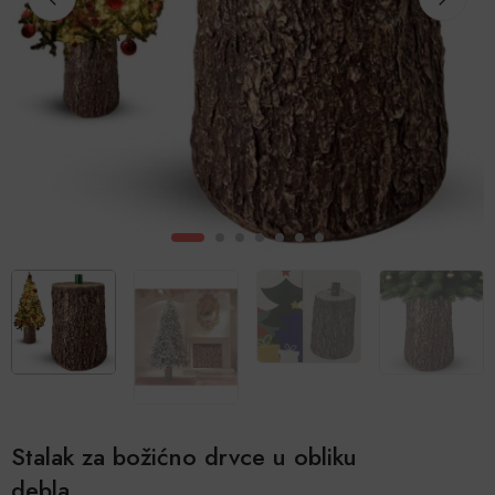
Stalak za božićno drvce u obliku
debla