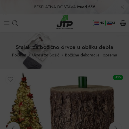
BESPLATNA DOSTAVA iznad 55€
HR
SI
Povrat u roku od 30 dana!
Stalak za božićno drvce u obliku debla
Početna
Ukrasi za Božić
Božićne dekoracije i oprema
-13%