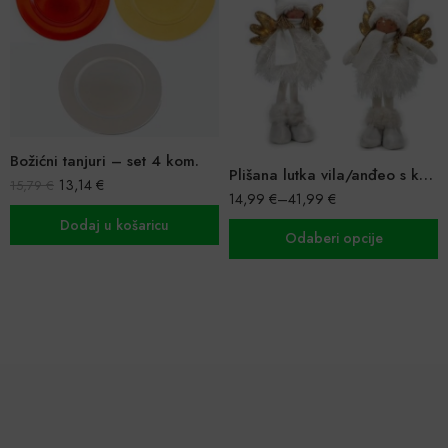
Božićni tanjuri – set 4 kom.
Plišana lutka vila/anđeo s kapom i haljinom
13,14
€
15,79
€
14,99
€
–
41,99
€
Dodaj u košaricu
Odaberi opcije