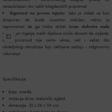
nezaobilazan dio vaših blagdanskih priprema!
Sigurnost na prvom mjestu
: Iako je stalak za bor
dizajniran da bude izuzetno stabilan, važno je
napomenuti da ga treba držati
izvan dohvata male
djece
, jer trganje malih dijelova može dovesti do ozljeda.
Ovaj proizvod nije samo ukras, već i važan dio
obiteljskog okruženja koji zahtijeva pažnju i odgovorno
rukovanje.
Specifikacije:
boja: smeđa
imitacija drva, realistički izgled
dimenzije: 32 x 26 x 34 cm