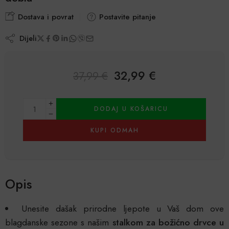
Dostava i povrat
Postavite pitanje
Dijeli
32,99
€
37,99
€
Alternative:
DODAJ U KOŠARICU
KUPI ODMAH
Opis
Unesite dašak prirodne ljepote u Vaš dom ove
blagdanske sezone s našim
stalkom za božićno drvce u