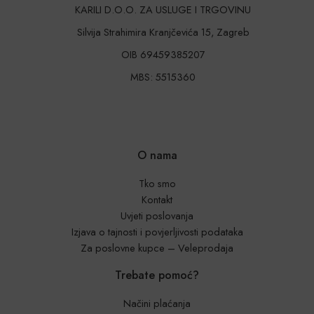
KARILI D.O.O. ZA USLUGE I TRGOVINU
Silvija Strahimira Kranjčevića 15, Zagreb
OIB 69459385207
MBS: 5515360
O nama
Tko smo
Kontakt
Uvjeti poslovanja
Izjava o tajnosti i povjerljivosti podataka
Za poslovne kupce – Veleprodaja
Trebate pomoć?
Načini plaćanja