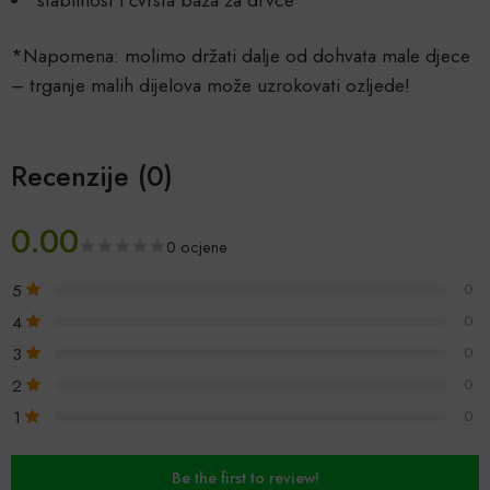
stabilnost i čvrsta baza za drvce
*Napomena: molimo držati dalje od dohvata male djece
– trganje malih dijelova može uzrokovati ozljede!
Recenzije (0)
0.00
0 ocjene
5
0
4
0
3
0
2
0
1
0
Be the first to review!