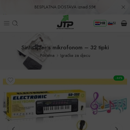
BESPLATNA DOSTAVA iznad 55€
HR
SI
Povrat u roku od 30 dana!
Sintisajzer s mikrofonom – 32 tipki
Početna
Igračke za djecu
-44%