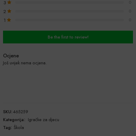
3
0
2
0
1
0
Be the first to review!
Ocjene
Još uvijek nema ocjena.
SKU:
465259
Kategorija:
:
Igračke za djecu
Tag:
Škola