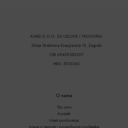
KARILI D.O.O. ZA USLUGE I TRGOVINU
Silvija Strahimira Kranjčevića 15, Zagreb
OIB 69459385207
MBS: 5515360
O nama
Tko smo
Kontakt
Uvjeti poslovanja
Izjava o tajnosti i povjerljivosti podataka