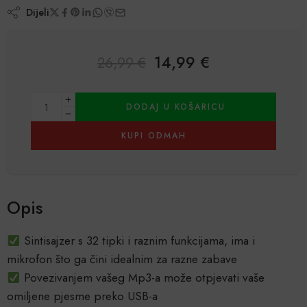
Dijeli
14,99
€
26,99
€
Alternative:
DODAJ U KOŠARICU
KUPI ODMAH
Opis
Sintisajzer s 32 tipki i raznim funkcijama, ima i
mikrofon što ga čini idealnim za razne zabave
Povezivanjem vašeg Mp3-a može otpjevati vaše
omiljene pjesme preko USB-a