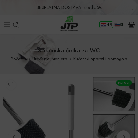
BESPLATNA DOSTAVA iznad 55€
HR
SI
Povrat u roku od 30 dana!
Silikonska četka za WC
Početna
Uređenje interijera
Kućanski aparati i pomagala
POPUST