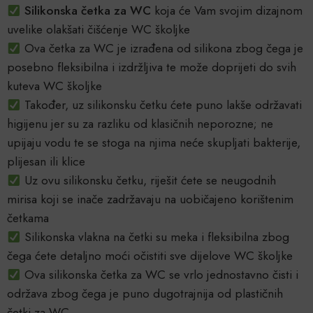
Silikonska četka za WC
koja će Vam svojim dizajnom
uvelike olakšati čišćenje WC školjke
Ova četka za WC je izrađena od silikona zbog čega je
posebno fleksibilna i izdržljiva te može doprijeti do svih
kuteva WC školjke
Također, uz silikonsku četku ćete puno lakše održavati
higijenu jer su za razliku od klasičnih neporozne; ne
upijaju vodu te se stoga na njima neće skupljati bakterije,
plijesan ili klice
Uz ovu silikonsku četku, riješit ćete se neugodnih
mirisa koji se inače zadržavaju na uobičajeno korištenim
četkama
Silikonska vlakna na četki su meka i fleksibilna zbog
čega ćete detaljno moći očistiti sve dijelove WC školjke
Ova silikonska četka za WC se vrlo jednostavno čisti i
održava zbog čega je puno dugotrajnija od plastičnih
četki za WC