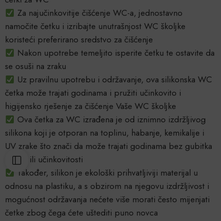
Za najučinkovitije čišćenje WC-a, jednostavno
namočite četku i izribajte unutrašnjost WC školjke
koristeći preferirano sredstvo za čišćenje
Nakon upotrebe temeljito isperite četku te ostavite da
se osuši na zraku
Uz pravilnu upotrebu i održavanje, ova silikonska WC
četka može trajati godinama i pružiti učinkovito i
higijensko rješenje za čišćenje Vaše WC školjke
Ova četka za WC izrađena je od iznimno izdržljivog
silikona koji je otporan na toplinu, habanje, kemikalije i
UV zrake što znači da može trajati godinama bez gubitka
oblika ili učinkovitosti
Također, silikon je ekološki prihvatljiviji materijal u
odnosu na plastiku, a s obzirom na njegovu izdržljivost i
mogućnost održavanja nećete više morati često mijenjati
četke zbog čega ćete uštediti puno novca