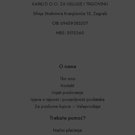
KARILI D.O.O. ZA USLUGE I TRGOVINU
Silvija Strahimira Kranjčevića 15, Zagreb
OIB 69459385207
MBS: 5515360
O nama
Tko smo
Kontakt
Uvjeti poslovanja
Izjava o tajnosti i povjerljivosti podataka
Za poslovne kupce – Veleprodaja
Trebate pomoć?
Načini plaćanja