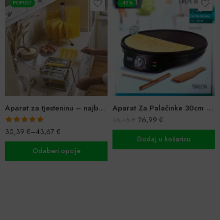
POPUST
-42%
Aparat za tjesteninu – najbolja mašina za rezance (9 debljina, inox)
Aparat Za Palačinke 30cm – Savršen za Svaku Kuhinju
26,99
€
46,45
€
Ocijenjeno
30,39
€
–
43,67
€
5.00
od 5
Dodaj u košaricu
Odaberi opcije